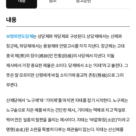
내용
참조
참고문헌
내용
보령외연도당제
는 상당제와 하당제로 구성된다. 상당제에서는 산제와
장군제, 하당제에서는 용왕제와 안땅고사를 각각 지낸다. 장군제는 고대
중국 제(齊)의 장수(將帥)인 전횡(田橫)의 사당에서 지낸다. 이들
제사에서 가장 중요한 제물은 소이다. 당제에서 소는 ‘지태’라고 불린다. 그
뜻은 잘 모르지만 신령에게 바칠 소이기에 종교적 존칭(尊稱)으로 그리
부른다.
산제당에서 ‘노구제’와 ‘기미제’를 마치면 지태를 잡기 시작한다. 노구제는
노구솥으로 지은 메를 바치는 간단한 제사, 기미제는 떡메로 치고 떡살로
찍어 만든 일종의 절편을 올리는 제사이다. 지태는 ‘바깥화장(火匠)’이라고
명명(命名)된 소만을 특별히 다루는 제관들이 잡는다. 지태는 산신제를