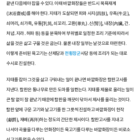
끝낸 다음에야 잡을 수 있다. 이때 바깥화장들은 반드시 목욕재계
(沐浴齋戒)를 해야 한다. 지태가 도살되면 피와 사지(四肢), 우족(牛足),
쇠머리, 쇠가죽, 유통[乳筒, 쇠꼬리․고환(睾丸)․신(腎)], 내장(內臟, 간․
처녑․지라․허파 등) 등을 분육하여 부위별로 일정한 조리 기준에 따라서
삶을 것은 삶고 구울 것은 굽는다. 물론 내장 일부는 날것으로 마련한다.
이렇게 준비된 육고기는 산제당과
전횡장군
사당 등에 조리가 되는 대로
수시로 진설한다.
지태를 잡아 그것을 삶고 구워내는 일이 끝나면 바깥화장은 칼판고사를
지낸다. 칼판은 통나무로 만든 도마를 일컫는다. 지태를 제물로 올리는 일이
큰 탈 없이 잘 끝났기 때문에 칼판을 깨끗이 닦아서 제사를 올리는 것이다.
칼판 앞에 구운 고기와 날고기를 한 그릇씩 진설하고 바깥화장이 헌작
(獻爵), 재배(再拜)하는 정도의 간단한 제사이다. 칼판고사를 지내고
나서야 곡물을 다루는 안화장이든 육고기를 다루는 바깥화장이든 비로소
쇠고기를 먹을 수 있다.