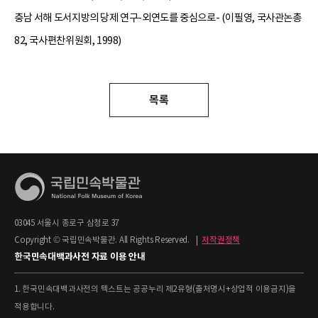
충남 서해 도서지방의 당제 연구-외연도를 중심으로- (이필영, 국사관논총
82, 국사편찬위원회, 1998)
목록
03045 서울시 종로구 삼청로 37
Copyright © 국립민속박물관. All Rights Reserved.
|
저작권정책
한국민속대백과사전 자료 이용 안내
1. 한국민속대백과사전의 텍스트는 공공누리 제2유형(출처명시+상업적 이용금지)을
적용합니다.