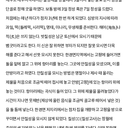
단골로 정해 굿을 하였다. 보통 밤에 3일 정성 혹은 7일 정성을 드렸다.
처음에는 매년 하다가 점차 3년에 한 번 하게 되었다. 심방의 지시에 따라
과일, 떡(돌레떡, 시리떡), 명태, 미나리, 무생채를 준비한다. 해어(海魚)나
적(炙)은 쓰지 않는다. 밧칠성은 남군 토산에서 모시기 때문에
뱀굿이라고도 한다. 이 신은 잘 위하면 부자가 되지만 잘못 모시면 더욱
해를 준다고 해서 선뜻 모시지 못한다. 한경면지역에서는 고팡에 들어가면
돌을 밑에 깔고 그 위에 항아리를 놓는다. 그곳에 안칠성을 모셨으며, 이를
안방이라고 하였다. 안칠성을 모시는 방법은 명절이나 제사 때 올리는
제물을 처음으로 조금씩 떼어 접시에 놓고 안방[고팡]에 있는 항아리 위에
놓는 것이다. 항아리에는 곡식이 들어 있다. 그 위에 제물을 올려놓았다가
시간이 지나면 웃제반(제상에 올린 음식을 조금씩 골고루 떼어서 넣은 것)
을 돌 틈에 넣는다. 한경면 저지리에서는 점차 집을 개량하고 고팡을 방으로
꾸미면서 안칠성을 모시지 않게 되었다. 칠성(칠성고사)는 정월에
주인의 생기에 맞는 날을 택해 일 년에 한 번 제의를 지냈다. 이때 못하면