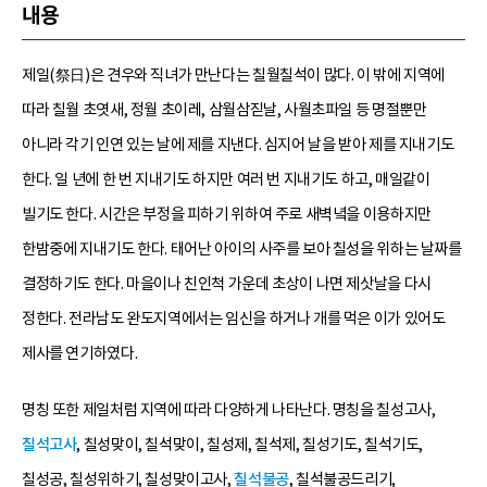
내용
제일(祭日)은 견우와 직녀가 만난다는 칠월칠석이 많다. 이 밖에 지역에
따라 칠월 초엿새, 정월 초이레, 삼월삼짇날, 사월초파일 등 명절뿐만
아니라 각기 인연 있는 날에 제를 지낸다. 심지어 날을 받아 제를 지내기도
한다. 일 년에 한 번 지내기도 하지만 여러 번 지내기도 하고, 매일같이
빌기도 한다. 시간은 부정을 피하기 위하여 주로 새벽녘을 이용하지만
한밤중에 지내기도 한다. 태어난 아이의 사주를 보아 칠성을 위하는 날짜를
결정하기도 한다. 마을이나 친인척 가운데 초상이 나면 제삿날을 다시
정한다. 전라남도 완도지역에서는 임신을 하거나 개를 먹은 이가 있어도
제사를 연기하였다.
명칭 또한 제일처럼 지역에 따라 다양하게 나타난다. 명칭을 칠성고사,
칠석고사
, 칠성맞이, 칠석맞이, 칠성제, 칠석제, 칠성기도, 칠석기도,
칠성공, 칠성위하기, 칠성맞이고사,
칠석불공
, 칠석불공드리기,