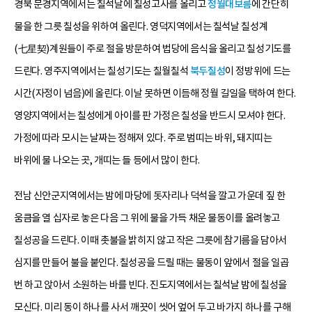
경북 문경지역에서는 칠석날에 칠성고사를 올리고
정월대보름
에 간단히
물을 한 그릇 칠성을 위하여 올린다. 영덕지역에서는 칠석날 칠성계
(七星契)계원들이 주로 절을 방문하여 법당에 음식을 올리고 칠성기도를
드린다. 영주지역에서는 칠성기도는 칠월칠석
북두칠성
이 정방위에 드는
시간(자정이 넘음)에 올린다. 이날 못하면 이듬해 정월 길일을 택하여 한다.
영양지역에서는 칠성에게 아이를 판 가정은 칠성을 반드시 모셔야 한다.
가정에 따라 모시는 날짜는 정해져 있다. 주로 범띠는 바위, 돼지띠는
바위에 물 나오는 곳, 개띠는 들 등에서 많이 한다.
전남 신안군지역에서는 밤에 마당에 돗자리나 덕석을 깔고 가운데 짚 한
움큼을 열 십자로 놓은 다음 그 위에 물을 가득 채운 물동이를 올려놓고
칠성공을 드린다. 이때 촛불을 밝히지 않고 작은 그릇에 참기름을 담아서
심지를 만들어 불을 붙인다. 칠성공을 드릴 때는 물동이 앞에서 절을 일곱
번 하고 앉아서 소원하는 바를 빈다. 진도지역에서는 칠석날 밤에 칠성을
모신다. 미리 동이 하나를 사서 깨끗이 씻어 엎어 두고 바가지 하나를 구해