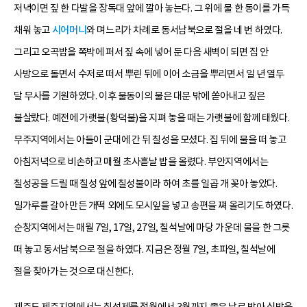
저녁이면 짚 한 다발을 장독대 앞에 깔아 놓는다. 그 위에 물 한 동이를 가득
채워 놓고
시어머니
와 며느리가 차례로 동서남북으로 절을 네 번 하였다.
그리고 오곡밥을 쪽박에 퍼서 짚 속에 넣어 둔 다음 새벽이 되면 집 안
사방으로 돌면서 수저로 떠서 뿌린 뒤에 이어 소금을 뿌리면서 일 년 열두
달 무사를 기원하였다. 이후 물동이의 물은 대문 밖에 쏟아내고 짚은
불살랐다. 예전에 가랫불(황덕불)을 지펴 놓을 때는 가랫불에 함께 태웠다.
무주지역에서는 아들이 군대에 간 뒤 칠성을 모셨다. 집 뒤에 물을 떠 놓고
아침저녁으로 비손하고 매월 초사흗날 밥을 올렸다. 부안지역에서는
칠성공을 드릴 때 칠성 앞에 칠성불이라 하여 초를 일곱 개 꽂아 놓았다.
밀가루를 갈아 만든 개떡 외에도 모시잎을 넣고 송편을 쪄 올리기도 하였다.
순창지역에서는 매월 7일, 17일, 27일, 칠석날에 마당 가운데 물을 한 그릇
떠 놓고 동서남북으로 절을 하였다. 지금은 정월 7일, 초파일, 칠석날에
절을 찾아가는 것으로 대신한다.
제주도 제주지역에서는 칠성제를 정월에서 3월까지 좋은 날로 받아 심방을