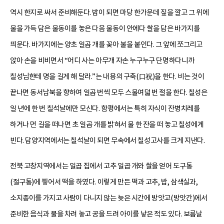
역시 한지로 싸서 준비해둔다. 밤이 되면 마당 한가운데 짚을 깔고 그 위에
물을 가득 담은 물동이를 놓은 다음 물동이 안에다 쌀을 담은 바가지를
띄운다. 바가지에는 양초 일곱 개를 꽂아 불을 붙인다. 그 앞에 쪼그리고
앉아 손을 비비면서 “어디 사는 아무개 자손 누구누구 단명하다니까
칠성님한테 명을 길게 해 달라.”는 내용의 구축(口祝)을 한다. 비는 것이
끝나면 동서남북을 향하여 일곱 번씩 모두 스물여덟 번 절을 한다. 칠성은
일 년에 한 번 칠석날에만 모신다. 함평에서는 특히 자식이 잔병치레를
하거나 먼 길을 떠나면 초 일곱 개를 밝혀서 물 한 잔을 떠 놓고 칠성에게
빈다. 담양지역에서는 칠석날이 되면 무속에서 칠성고사를 크게 지낸다.
전북 고창지역에서는 일곱 집에서 고추 일곱 개와 쌀을 얻어 도구통
(절구통)에 찧어서 떡을 하였다. 이렇게 만든 떡과 고추, 밥, 삼색실과,
소지종이를 가지고 사람이 다니지 않는 늦은 시간에 방앗고(방앗간)에서
준비한 음식과 물을 차려 놓고 공을 드려 아이를 낳은 적도 있다. 보름날