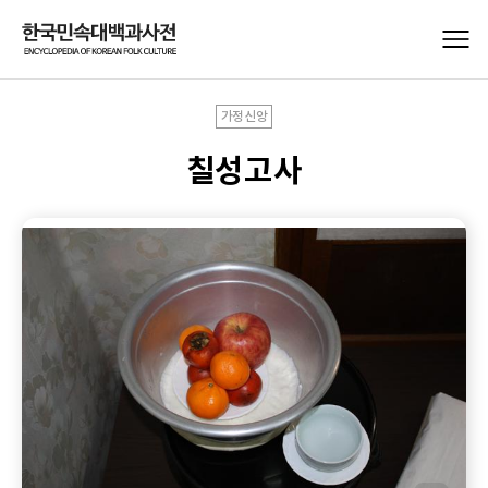
가정신앙
칠성고사