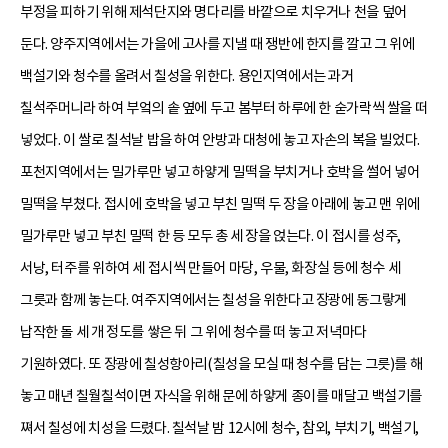
부정을 피하기 위해 제석단지와 명다리를 바깥으로 치우거나 천을 덮어
둔다. 양주지역에서는 가을에 고사를 지낼 때 쟁반에 한지를 깔고 그 위에
백설기와 청수를 올려서 칠성을 위한다. 용인지역에서는 과거
칠석주머니라 하여 부엌의 솥 옆에 두고 봄부터 하루에 한 숟가락씩 쌀을 떠
넣었다. 이 쌀로 칠석날 밥을 하여 안방과 대청에 놓고 자손의 복을 빌었다.
포천지역에서는 밀가루만 넣고 하얗게 밀떡을 부치거나 호박을 썰어 넣어
밀떡을 부쳤다. 접시에 호박을 넣고 부친 밀떡 두 장을 아래에 놓고 맨 위에
밀가루만 넣고 부친 밀떡 한 등 모두 총 세 장을 얹는다. 이 접시를 성주,
서낭, 터주를 위하여 세 접시씩 만들어 마당, 우물, 화장실 등에 청수 세
그릇과 함께 놓는다. 여주지역에서는 칠성을 위한다고 장광에 동그랗게
납작한 돌 세 개 정도를 쌓은 뒤 그 위에 청수를 떠 놓고 저녁마다
기원하였다. 또 장광에 칠성항아리(칠성을 모실 때 청수를 담는 그릇)를 해
놓고 매년 칠월칠석이면 자식을 위해 문에 하얗게 종이를 매달고 백설기를
쪄서 칠성에 치성을 드렸다. 칠석날 밤 12시에 청수, 참외, 부치기, 백설기,