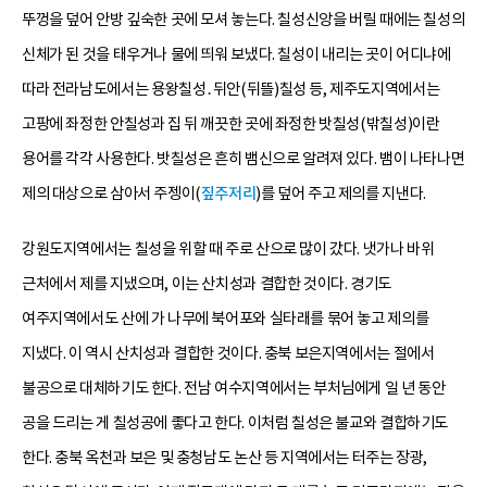
뚜껑을 덮어 안방 깊숙한 곳에 모셔 놓는다. 칠성신앙을 버릴 때에는 칠성의
신체가 된 것을 태우거나 물에 띄워 보냈다. 칠성이 내리는 곳이 어디냐에
따라 전라남도에서는 용왕칠성․뒤안(뒤뜰)칠성 등, 제주도지역에서는
고팡에 좌정한 안칠성과 집 뒤 깨끗한 곳에 좌정한 밧칠성(밖칠성)이란
용어를 각각 사용한다. 밧칠성은 흔히 뱀신으로 알려져 있다. 뱀이 나타나면
제의 대상으로 삼아서 주젱이(
짚주저리
)를 덮어 주고 제의를 지낸다.
강원도지역에서는 칠성을 위할 때 주로 산으로 많이 갔다. 냇가나 바위
근처에서 제를 지냈으며, 이는 산치성과 결합한 것이다. 경기도
여주지역에서도 산에 가 나무에 북어포와 실타래를 묶어 놓고 제의를
지냈다. 이 역시 산치성과 결합한 것이다. 충북 보은지역에서는 절에서
불공으로 대체하기도 한다. 전남 여수지역에서는 부처님에게 일 년 동안
공을 드리는 게 칠성공에 좋다고 한다. 이처럼 칠성은 불교와 결합하기도
한다. 충북 옥천과 보은 및 충청남도 논산 등 지역에서는 터주는 장광,