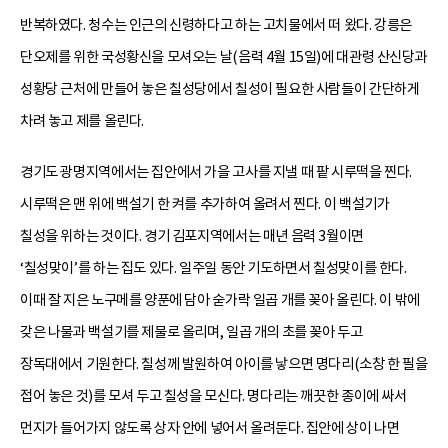
반복하였다. 청수는 인근의 신령하다고 하는 고치물에서 떠 왔다. 강릉은
단오제를 위한 국성황신을 모셔오는 날(음력 4월 15일)에 대관령 산신당과
성황당 근처에 만들어 놓은 칠성당에서 칠성이 필요한 사람들이 간단하게
차려 놓고 제를 올린다.
경기도 광명지역에서는 집안에서 가을 고사를 지낼 때 팥 시루떡을 찐다.
시루떡은 맨 위에 백설기 한 켜를 추가하여 올려서 찐다. 이 백설기가
칠성을 위하는 것이다. 경기 김포지역에서는 매년 음력 3월이면
‘칠성맞이’를 하는 집도 있다. 일주일 동안 기도하면서 칠성맞이를 한다.
이때 잘 지은 노구메를 양푼에 담아 숟가락 일곱 개를 꽂아 올린다. 이 밖에
갖은 나물과 백설기를 제물로 올리며, 일곱 개의 초를 꽂아 두고
장독대에서 기원한다. 칠성께 발원하여 아이를 낳으면 명다리(소창 한 필을
접어 놓은 것)를 모셔 두고 칠성을 모신다. 명다리는 깨끗한 종이에 싸서
먼지가 들어가지 않도록 상자 안에 넣어서 올려둔다. 집안에 상이 나면