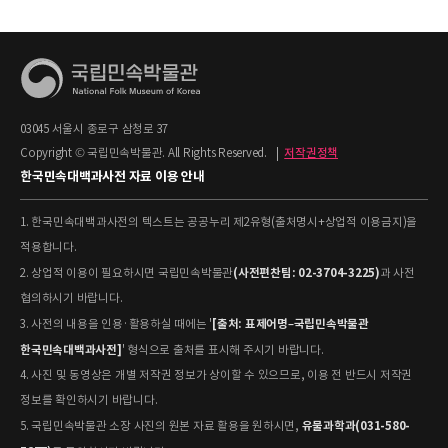
03045 서울시 종로구 삼청로 37
Copyright © 국립민속박물관. All Rights Reserved.
|
저작권정책
한국민속대백과사전 자료 이용 안내
1. 한국민속대백과사전의 텍스트는 공공누리 제2유형(출처명시+상업적 이용금지)을
적용합니다.
(사전편찬팀: 02-3704-3225)
2. 상업적 이용이 필요하시면 국립민속박물관
과 사전
협의하시기 바랍니다.
[출처: 표제어명–국립민속박물관
3. 사전의 내용을 인용·활용하실 때에는 '
한국민속대백과사전]
' 형식으로 출처를 표시해 주시기 바랍니다.
4. 사진 및 동영상은 개별 저작권 정보가 상이할 수 있으므로, 이용 전 반드시 저작권
정보를 확인하시기 바랍니다.
유물과학과(031-580-
5. 국립민속박물관 소장 사진의 원본 자료 활용을 원하시면,