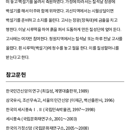
떠 놓고 백설기를 올려서 축원하였다. 가정에 따라서는 칠석날 장광에
백설기를 해서 터주와 함께 위하였다. 괴산지역에서는 시월상달이면
백설기를 준비하고 소지를 올린다. 고사는 장광(장독대)에 금줄을 치고
행한다. 이날 시루떡을 하여 흙을 퍼서 도톰하게 만든 칠성단에 엎어 둔다.
고사에는 여자만 참여한다. 청원지역에서는 칠석날 또는 하루 전날 고사를
올렸다. 흰 시루떡(백설기)에 청수를 놓고 절을 한다. 이를 칠성할머니를
받는다고 한다.
참고문헌
한국민간신앙의 연구 (최길성, 계명대출판부, 1989)
삼국유사, 조선무속고, 서울의 민간신앙 (이재곤, 백산출판사, 1996)
한국의 세시풍속Ⅰ․Ⅱ (국립민속박물관, 1997～1998)
세시풍속 (국립문화재연구소, 2001～2003)
한국의 가정신앙 (국립문화재연구소, 2005～2008)