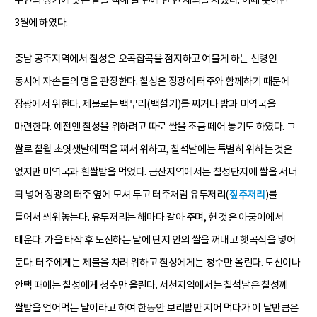
3월에 하였다.
충남 공주지역에서 칠성은 오곡잡곡을 점지하고 여물게 하는 신령인
동시에 자손들의 명을 관장한다. 칠성은 장광에 터주와 함께하기 때문에
장광에서 위한다. 제물로는 백무리(백설기)를 찌거나 밥과 미역국을
마련한다. 예전엔 칠성을 위하려고 따로 쌀을 조금 떼어 놓기도 하였다. 그
쌀로 칠월 초엿샛날에 떡을 쪄서 위하고, 칠석날에는 특별히 위하는 것은
없지만 미역국과 흰쌀밥을 먹었다. 금산지역에서는 칠성단지에 쌀을 서너
되 넣어 장광의 터주 옆에 모셔 두고 터주처럼 유두저리(
짚주저리
)를
틀어서 씌워놓는다. 유두저리는 해마다 갈아 주며, 헌 것은 아궁이에서
태운다. 가을 타작 후 도신하는 날에 단지 안의 쌀을 꺼내고 햇곡식을 넣어
둔다. 터주에게는 제물을 차려 위하고 칠성에게는 청수만 올린다. 도신이나
안택 때에는 칠성에게 청수만 올린다. 서천지역에서는 칠석날은 칠성께
쌀밥을 얻어먹는 날이라고 하여 한동안 보리밥만 지어 먹다가 이 날만큼은