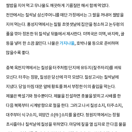
쌀밥을 지어 먹고 무나물도 깨끗하게 기름질만 해서 함께 먹었다.
천안에서는 칠석날 삼신주머니를 매단 가정에서는 그 쌀을 꺼내어 쌀밥을
지어 먹는다. 홍성지역에서는 칠월 초엿샛날에 집안을 청소하고 논두렁의
풀을 깎아 정돈한 뒤 칠석날 뒤뜰에서 제사한다. 미역국은 미역, 바지락, 굴
등을 넣어 한 소끔 끓인다. 나물은
가지나물
, 호박나물 등으로 준비하며
많을수록 좋다.
충북 옥천지역에서는 칠성을 터주처럼 단지에 유두지(짚주저리)를 씌워
모신다. 터주는 장광, 칠성은 당산에 각각 모셨다. 칠성고사는 칠석날에
지냈다. 당일 아침 대문 앞에 황토를 펴서 부정한 이의 출입을 막는다.
제물은 백설기와 청수뿐이다. 제물을 진설하면 촛불을 밝히고 사배를 한
다음 북쪽부터 시계방향으로 절을 한다. 그러고 나서 칠성소지, 터주소지,
대주부터 식구소지, 외양간 소[牛]소지를 올린다. 청원지역에서는 정월
초사흘이나 칠석날에 칠성을 위하였다. 마당에 짚을 열 십자로 깐 다음 물을