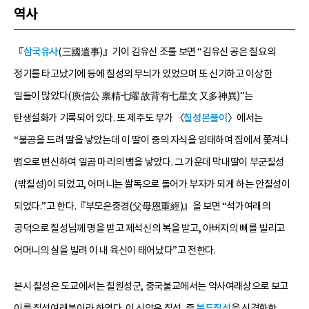
역사
『
삼국유사
(三國遺事)』기이 김유신 조를 보면 “김유신 공은 칠요의
정기를 타고났기에 등에 칠성의 무늬가 있었으며 또 신기하고 이상한
일들이 많았다(庾信公 禀精七曜 故背有七星文 又多神異)”는
탄생설화가 기록되어 있다. 또 제주도 무가 〈
칠성본풀이
〉에서는
“불공을 드려 딸을 낳았는데 이 딸이 중의 자식을 잉태하여 집에서 쫓겨나
뱀으로 변신하여 일곱 마리의 뱀을 낳았다. 그 가운데 막내딸이 부군칠성
(밖칠성)이 되었고, 어머니는 쌀독으로 들어가 부자가 되게 하는 안칠성이
되었다.”고 한다.『부모은중경(父母恩重經)』을 보면 “석가여래의
공덕으로 칠성님께 명을 받고 제석신의 복을 받고, 아버지의 뼈를 빌리고
어머니의 살을 빌려 이 내 육신이 태어났다”고 전한다.
본시 칠성은 도교에서는 칠원성군, 중국불교에서는 약사여래상으로 보고
이를 칠성여래불이라 하였다. 이 신앙은 칠성, 즉
북두칠성
을 신격화한