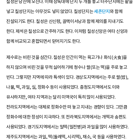
칠성은 당산에 모신다. 이때 장독대에 단지 두 개를 놓고 터주단지에는 팥을
넣고 칠성단지는 아무것도 넣지 않았다. 칠성단지는
세존단지
와 함께
진설되기도 한다. 칠성은 산신령, 골맥이서낭과 함께 제의를 지내기도
한다. 제석은 칠성으로 간주하기도 한다. 이처럼 칠성신앙은 여타 신앙과
함께 비교되고 혼합되면서 믿어지기도 한다.
제수로는 비린 것을 삼간다. 칠성은 인간이 먹는 육고기나 화식(火食)을
하지 않으며 비린 것을 무척 싫어하기에 청수나 쌀(또는 떡)을 주로 놓고
빈다. 그렇지만 지역에 따라 특색이 있다. 경상도지역에서는 주로 쌀(밥),
나물, 떡, 과일, 실, 정화수 등이 사용되었다. 충청도지역에서도 이와
유사하지만, 여타 지역과는 달리 미역국이 특히 많이 사용되었다.
전라도지역에서는 대체로 정화수만 떠 놓고 지내는 경향이 있다. 그만큼
정화수에 대한 정성이 지극하다. 또 전라북도지역에서는 개떡과 송편도
사용되었다. 경기도지역에서는 밀떡(밀전병)과 과일을 많이 사용하였다.
제주도지역에서는 과일, 떡(돌레떡, 시리떡), 채소, 국 등을 사용하였다.