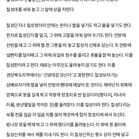
칠성대를 세워 놓고 그 앞에 상을 차린다.
칠성단지나 칠성항아리 안에는 돈이나 쌀을 넣기도 하고 물을 넣기도 한다.
한지로 칠성단지를 덮고, 그 위에 고깔을 씌워 덮어 두기도 한다. 안방에
선반을 매고 그 위에 쌀 한 그릇을 떠 놓고 칠성의 신체로 삼는다. 또 안방에
널빤지를 달아매고 그 위에 과일과 청수를 올리고 촛불을 밝혀 놓는다. 이를
칠성판이라고 한다. 때로는 아무것도 올려놓지 않기도 한다. 이를
경상북도지역에서는 ‘건궁대감 모신다’고 표현한다. 칠성보자기는
삼베보자기에 쌀을 넣어 안방의 횃대에 매달아 둔 것이다. 제석단지 위쪽에
양쪽으로 못을 길게 박고 하얗게 창호지로 싼 칠성다리(명다리, 자녀의
이름, 생년월일을 적어둔 것)를 올려둔다. 이를 칠성이라 한다. 칠성다리는
보통 천을 일곱 자 일곱 치를 끊어 깨끗하게 접어 창호지에 싸서 모신다.
밤나무 못을 벽에 박고 그 위에 명다리를 올려놓는다. 이 밖에 흰 종이에
칠성신위를 써서 제를 지내기도 한다. 이 칠성신위는 평소 상자 안에 넣고