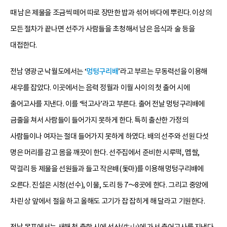
때 남은 제물을 조금씩 떼어 따로 장만한 밥과 섞어 바다에 뿌린다. 이상의
모든 절차가 끝나면 선주가 사람들을 초청해서 남은 음식과 술 등을
대접한다.
전남 영광군 낙월도에서는 ‘
멍텅구리배
’라고 부르는 무동력선을 이용해
새우를 잡았다. 이곳에서는 음력 정월과 이월 사이의 첫 출어 시에
출어고사를 지낸다. 이를 ‘턱고사’라고 부른다. 출어 전날 멍텅구리배에
금줄을 쳐서 사람들이 들어가지 못하게 한다. 특히 출산한 가정의
사람들이나 여자는 절대 들어가지 못하게 하였다. 배의 선주와 선원 다섯
명은 머리를 감고 몸을 깨끗이 한다. 선주집에서 준비한 시루떡, 멥쌀,
막걸리 등 제물을 선원들과 들고 작은배(돛마)를 이용해 멍텅구리배에
오른다. 진설은 시청(선수), 이물, 도리 등 7～8곳에 한다. 그리고 중앙에
차린 상 앞에서 절을 하고 올해도 고기가 잡 잡히게 해 달라고 기원한다.
전남 목포에서는 새해 첫 출항 시에 선산(先山)에 가서 출어고사를 지낸다.