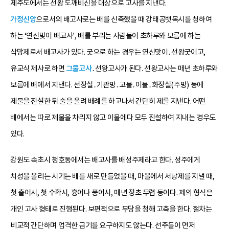
제주도에서는 선왕 도깨비신을 대상으로 고사를 지낸다.
가정신앙
으로서의 배고사로는 배를 신축했을 때 강태공뱃목시를 청하여
하는 ‘연신맞이 배고사’, 배를 부리는 사람들이 초하루와 보름에 하는
삭망제로서 배고사가 있다. 굿으로 하는 경우는 연신맞이․선왕굿이고,
유교식 제사로 하면
그물고사
․선왕고사가 된다. 선왕고사는 매년 초하루와
보름에 배에서 지낸다. 선장실․기관방․고물․이물․화장실(주방) 등에
제물을 진설한 뒤 술을 올려 배례를 하고나서 간단히 제를 지낸다. 어떤
배에서는 따로 제물을 차리지 않고 이물에다 모두 진설하여 지내는 경우도
있다.
강원도 속초시 청호동에서는 배고사를 배성주제라고 한다. 성주에게
치성을 올리는 시기는 배를 새로 만들었을 때, 마을에서 서낭제를 지낼 때,
첫 출어시, 첫 수확시, 흉어나 풍어시, 매년 정초 무렵 등이다. 제의 형식은
개인 고사 형태로 진행된다. 보편적으로 무당을 청해 고축을 한다. 절차는
비교적 간단하며 엄격한 금기를 요구하지도 않는다. 선주들이 먼저