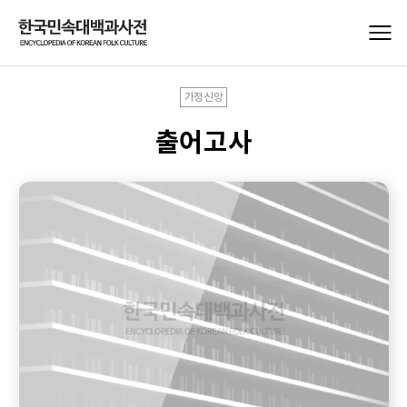
가정신앙
출어고사