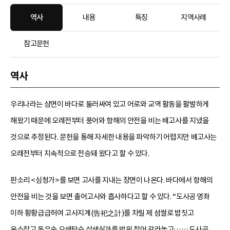
역사
내용
특징
지역사례
참고문헌
역사
우리나라는 삼면이 바다로 둘러싸여 있고 어로와 교역 활동을 활발하게
해왔기 때문에 오래전부터 풍어와 항해의 안전을 비는 배고사를 지냈을
것으로 추정된다. 문헌을 통해 자세한 내용을 파악하기 어렵지만 배고사는
오래전부터 지속적으로 전승돼 왔다고 할 수 있다.
판소리 <심청가>를 보면 고사를 지내는 장면이 나온다. 바다에서 항해의
안전을 비는 것을 보면 출어고사와 흡사하다고 할 수 있다. “도사공 영좌
이하 황황급급허여 고사지계(告祀之計)를 차릴 제 섬쌀로 밥짓고
온소잡고 동우술 오색탕수 삼색실과를 방위 찾어 갈라놓고……도사공