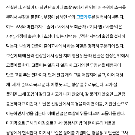
진설한다. 진설이 다 되면 단골이나 보살 중에서 한 명이 배 주위에 소금을
뿌려서 부정을 물린다. 부정이 심하면 쑥과
고춧가루
를 범벅하여 뿌린다.
여느 고사와 마찬가지로 출어고사에서도 최근 개고기나 뱀고사를 먹은
사람, 가정에 출산이나 초상이 있는 사람 등 부정한 사람의 출입을 철저히
막는다. 보살과 단골이 출어고사에서 하는 역할은 명확히 구분되어 있다.
보살이 배에 올라 선장실에서 징을 치며 경을 읽을 때 단골은 선장실 밖에서
고풀이를 한다. 고풀이는 일곱 자 일곱 치 크기의 흰 무명천을 매듭지어
만든 고를 푸는 절차이다. 먼저 일곱 개의 고를 매듭지어 풀고, 이어 다섯
개․세 개 순으로 묶고 푼다. 이렇듯 고는 항상 홀수로 묶는다. 고가 잘
풀리면 그해 조업이 잘되고 사고가 나지 않으며, 잘 풀리지 않으면 그만큼
불운하다고 여긴다. 보살은 선장실에서 독경을 마치면 이물, 기관실 순으로
이동하면서 경을 읽는다. 이때 단골은 보살의 뒤를 따르며 고풀이를 한다.
마지막으로 근해의 어장으로 가서 ‘용왕사자밥’이란 이름의 제물을
용왕에게 헌식한다. 여기서 보살은 풍어를 기원하는 경을 읽고 단골은 고사