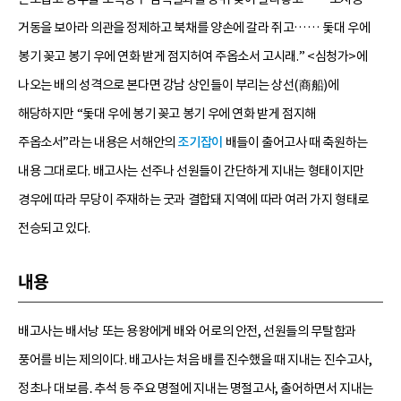
거동을 보아라 의관을 정제하고 북채를 양손에 갈라 쥐고…… 돛대 우에
봉기 꽂고 봉기 우에 연화 받게 점지허여 주옵소서 고시래.” <심청가>에
나오는 배의 성격으로 본다면 강남 상인들이 부리는 상선(商船)에
해당하지만 “돛대 우에 봉기 꽂고 봉기 우에 연화 받게 점지해
주옵소서”라는 내용은 서해안의
조기잡이
배들이 출어고사 때 축원하는
내용 그대로다. 배고사는 선주나 선원들이 간단하게 지내는 형태이지만
경우에 따라 무당이 주재하는 굿과 결합돼 지역에 따라 여러 가지 형태로
전승되고 있다.
내용
배고사는 배서낭 또는 용왕에게 배와 어로의 안전, 선원들의 무탈함과
풍어를 비는 제의이다. 배고사는 처음 배를 진수했을 때 지내는 진수고사,
정초나 대보름․추석 등 주요 명절에 지내는 명절고사, 출어하면서 지내는