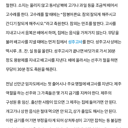
절한다. 소지는 올리지 않고 동서남북에 고기나 과일 등을 조금씩 떼어서
고수레를 한다. 고수레를 할 때에는 “참봉어른요. 참외 잘되게 해주시고
간디기 잘되게 해주시오.”라고 축원한다. 참외는 만조를 말한다. 고사를
지내고 나서 음복은 배에서 하며, 집에는 음식을 가져가지 않는다. 무당을
불러 배고사를 지낼 때에는 먼저 집에서
성주고사
를 한다. 성주고사 상에는
떡시루․초․잔․실 등을 올린다. 성주고사가 끝나면 바닷가로 가서 30분
정도 용왕제를 지내고 배고사를 지낸다. 배에 올라서는 선주가 절을 하면
무당이 30분 정도 축원을 해준다.
전남 신안군 임자도에서는 첫 출어시나 주요 명절에 배고사를 지낸다. 제주
역할을 하는 선주와 그 가족들은 몇 가지 금기를 지켜야 한다. 제주의
구성원 중 임신․출산한 사람이 있으면 그 제주는 집에 들어가면 안 된다.
개고기나 상한 음식은 절대 먹으면 안 되고, 상가 출입도 해서는 안 된다.
이런 금기를 어기면 부정을 타게 되어 상처투성이 고기만 잡히는 등 불길한