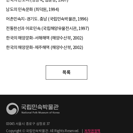
한국의 판소리 (정병욱, 집문당, 1987)
남도의 민속문화 (최덕원, 1994)
어촌민속지-경기도․충남 (국립민속박물관, 1996)
전통한선과 어로민속 (국립해양유물전시관, 1997)
한국의 해양문화-서해해역 (해양수산부, 2002)
한국의 해양문화-제주해역 (해양수산부, 2002)
목록
03045 서울시 종로구 삼청로 37
Copyright © 국립민속박물관. All Rights Reserved.
|
저작권정책