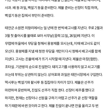
사과․배 등 과일, 백설기 등을 준비한다. 제물 준비는 선장이 직접 하며,
백설기 등은 집에서 부인이 준비한다.
태안군 소원면 의항리에서는 일 년에 한 번씩 배고사를 지낸다. 주로 2월과
3월 첫 출어시를 물때로 보아 서무날(음력 11일, 26일)에 지낸다. 이
무렵에 마을에서 무당을 청해서 용왕제를 모시는데, 이때 배고사도 같이
모신다. 용왕제를 지낼 때 청한 무당을 개인이 다시 청해서 배고사를 함께
지낸다. 고사는 든물에 배가 뜨기 시작할 때 지낸다. 제물은 마장(함판)․
조타실․기관방의 순으로 진설한다. 돼지고기를 사용하지 않고 쇠고기를
쓰는데 부위는 상관하지 않는다. 상어포와 과일은 태안시장에서 구입한다.
떡시루는 백설기와 팥시루 등 집집마다 차이가 있다. 제물은 선주가
마련하여 운반하며, 진설도 선주가 직접 한다. 선장이 제주를 했다고
하지만, 현재는 선장이나 선원을 구하기 어렵고 선주가 곧 선장 역할을
하기 때문에 바뀐 것이라고 한다. 제물 진설이 끝나면 잔을 올리고 두 번