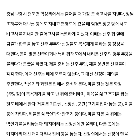
충남 보령시 천북면 학성리에서는 출어할 때 가장 큰 배고사를 지낸다. 정월
초하루와 대보름 등에도 지내고 연평도에 갔을 때 임경업장군 당에서도
배고사를 지내지만 출어고사를 특별하게 지냈다. 이때는 선주 집 앞에
금줄과 황토를 놓고 선주 부부와 선원들도 목욕재계를 하는 등 정성을
다한다. 돈이 많은 선주이거나 특히 황해도에서 내려온 선주의 경우 무당을
불러다가 큰굿을 하였다. 제물 준비는 선주 부인, 제물 운반은 선원들이
각각 한다. 이때 선주는 배에 오르지 않는다. 그 대신 선장이 제의를
주관한다. 백설기와 과일은 집에서 준비해 온다. 메를 짓는 것은 화장
(주방장)이 목욕재계를 하고 난 뒤에 준비하며, 제육을 삶고 조기를 굽는
것도 배에서 한다. 제물은 기관실․선장실․군간(고기를 잡아 놓는 곳)․이물
등에 차린다. 제물은 삼색실과와 잔조기 등이다. 메를 지은 솥 위에는
백설기를 올려놓는다. 돼지머리는 선장실에만 올리며, 다른 곳에는
돼지머리 대신 돼지다리나 갈비 등을 놓는다. 선장실에서는 선장이 절을