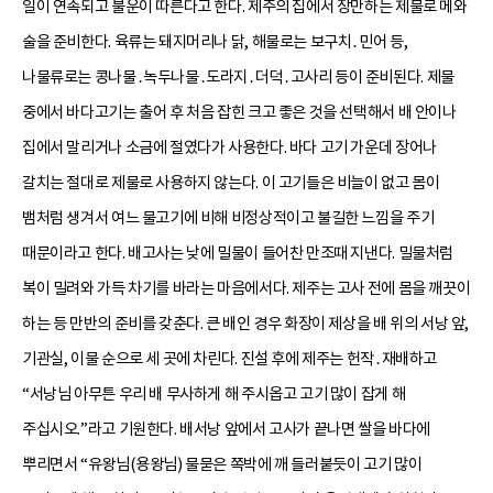
일이 연속되고 불운이 따른다고 한다. 제주의 집에서 장만하는 제물로 메와
술을 준비한다. 육류는 돼지머리나 닭, 해물로는 보구치․민어 등,
나물류로는 콩나물․녹두나물․도라지․더덕․고사리 등이 준비된다. 제물
중에서 바다고기는 출어 후 처음 잡힌 크고 좋은 것을 선택해서 배 안이나
집에서 말리거나 소금에 절였다가 사용한다. 바다 고기 가운데 장어나
갈치는 절대로 제물로 사용하지 않는다. 이 고기들은 비늘이 없고 몸이
뱀처럼 생겨서 여느 물고기에 비해 비정상적이고 불길한 느낌을 주기
때문이라고 한다. 배고사는 낮에 밀물이 들어찬 만조때 지낸다. 밀물처럼
복이 밀려와 가득 차기를 바라는 마음에서다. 제주는 고사 전에 몸을 깨끗이
하는 등 만반의 준비를 갖춘다. 큰 배인 경우 화장이 제상을 배 위의 서낭 앞,
기관실, 이물 순으로 세 곳에 차린다. 진설 후에 제주는 헌작․재배하고
“서낭님 아무튼 우리 배 무사하게 해 주시옵고 고기 많이 잡게 해
주십시오.”라고 기원한다. 배서낭 앞에서 고사가 끝나면 쌀을 바다에
뿌리면서 “유왕님(용왕님) 물묻은 쪽박에 깨 들러붙듯이 고기 많이