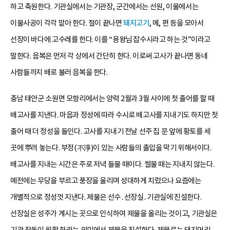
하고 축원한다. 기관실에서는 기관장, 군간에서는 선원, 이물에서는
이물사공이 각각 맡아 한다. 절이 끝나면
돼지고기
, 메, 편 등을 모아서
선장이 바다에 고수레를 한다. 이를 “용왕님 잡수시라고 하는 것”이라고
말한다. 음복은 먼저 각 상에서 간단히 한다. 이로써 고사가 끝나면 동네
사람들까지 배로 불러 음복을 한다.
충남 태안군 소원면 모항리에서는 양력 2월과 3월 사이에 첫 출어를 할 때
배고사를 지낸다. 마음과 정성에 따라 수시로 배고사를 지내기도 하지만 첫
출어 때 더 정성을 들인다. 고사를 지내기 전날 선주 집 문 앞에 황토를 세
곳에 뿌려 놓는다. 부정(不淨)이 있는 사람들의 출입을 막기 위해서이다.
배고사를 지내는 시간은 주로 저녁 들물 때이다. 썰물 때는 지내지 않는다.
예전에는 무당을 부르고 풍장을 울리며 성대하게 치렀으나 요즘에는
개별적으로 정성껏 지낸다. 제물은 선수․선장실․기관실에 진설한다.
선장실은 성주가 계시는 곳으로 인식하여 제물을 올리는 것이고, 기관실은
기관 작동이 원활 하라는 의미에서 제물을 진설한다. 제물로는 돼지머리,