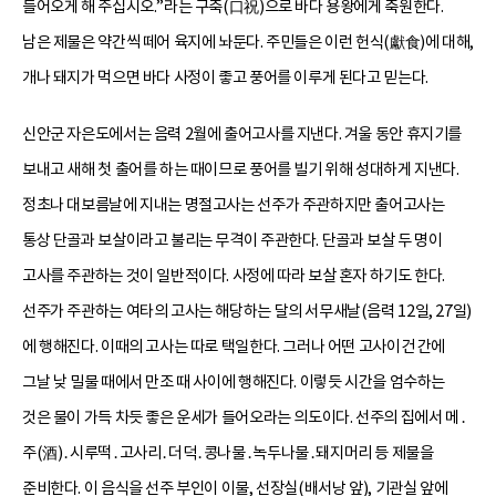
들어오게 해 주십시오.”라는 구축(口祝)으로 바다 용왕에게 축원한다.
남은 제물은 약간씩 떼어 육지에 놔둔다. 주민들은 이런 헌식(獻食)에 대해,
개나 돼지가 먹으면 바다 사정이 좋고 풍어를 이루게 된다고 믿는다.
신안군 자은도에서는 음력 2월에 출어고사를 지낸다. 겨울 동안 휴지기를
보내고 새해 첫 출어를 하는 때이므로 풍어를 빌기 위해 성대하게 지낸다.
정초나 대보름날에 지내는 명절고사는 선주가 주관하지만 출어고사는
통상 단골과 보살이라고 불리는 무격이 주관한다. 단골과 보살 두 명이
고사를 주관하는 것이 일반적이다. 사정에 따라 보살 혼자 하기도 한다.
선주가 주관하는 여타의 고사는 해당하는 달의 서무새날(음력 12일, 27일)
에 행해진다. 이때의 고사는 따로 택일한다. 그러나 어떤 고사이건 간에
그날 낮 밀물 때에서 만조 때 사이에 행해진다. 이렇듯 시간을 엄수하는
것은 물이 가득 차듯 좋은 운세가 들어오라는 의도이다. 선주의 집에서 메․
주(酒)․시루떡․고사리․더덕․콩나물․녹두나물․돼지머리 등 제물을
준비한다. 이 음식을 선주 부인이 이물, 선장실(배서낭 앞), 기관실 앞에