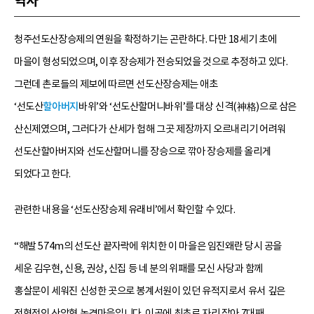
역사
청주선도산장승제의 연원을 확정하기는 곤란하다. 다만 18세기 초에
마을이 형성되었으며, 이후 장승제가 전승되었을 것으로 추정하고 있다.
그런데 촌로들의 제보에 따르면 선도산장승제는 애초
‘선도산
할아버지
바위’와 ‘선도산할머니바위’를 대상 신격(神格)으로 삼은
산신제였으며, 그러다가 산세가 험해 그곳 제장까지 오르내리기 어려워
선도산할아버지와 선도산할머니를 장승으로 깎아 장승제를 올리게
되었다고 한다.
관련한 내용을 ‘선도산장승제 유래비’에서 확인할 수 있다.
“해발 574m의 선도산 끝자락에 위치한 이 마을은 임진왜란 당시 공을
세운 김우현, 신용, 권상, 신집 등 네 분의 위패를 모신 사당과 함께
홍살문이 세워진 신성한 곳으로 봉계서원이 있던 유적지로서 유서 깊은
전형적인 산악형 농경마을입니다. 이곳에 최초로 자리 잡아 7대째