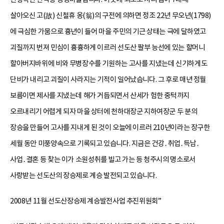
살아오신 고(故) 신철휴 옹(翁)의 구전에 의하면 정조 22년 무오년(1798)
에 극심한 가뭄으로 흉년이 들어 마을 주민의 기근 상태는 극에 달하였고
괴질까지 번져 민심이 흉흉하게 이르러 선도산 팔부 능선에 있는 할머니
할아버지바위에 비와 무병장수를 기원하는 고사를 지냈는데 신기하게도
단비가 내리고 괴질이 사라지는 기적이 일어났습니다. 그 후로 매년 정월
보름이면 제사를 지냈는데 해가 거듭되면서 산세가 험한 중턱까지
오르내리기 어렵게 되자 마을 상터에 천하대장군 지하여장군 두 분의
장승을 만들어 고사를 지내게 된 것이 오늘에 이르러 210년이라는 장구한
세월 동안 미풍양속으로 기록되고 있습니다. 지금은 건강․취업․득남․
사업․결혼 등 찾는 이가 소원성취를 빌고 가는 등 청주시의 명소로서
사랑받는 선도산의 장승제로 계승 발전되고 있습니다.
2008년 11월 선도산장승제 계승발전사업 추진위원회”