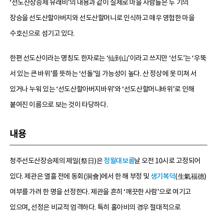
‘선도산장승제 유래비’의 내용과 같이 실제로 마을 사람들은 두 기의
장승을 선도산할아버지와 선도산할머니로 인식하고 매우 영험한 마을
수호신으로 섬기고 있다.
한편 선도산이라는 명칭도 한자로는 ‘仙到山’이라고 쓰지만 ‘선도’는 ‘우뚝
서 있는 큰 바위’를 뜻하는 ‘선돌’일 가능성이 높다. 산 정상에 못 미쳐 서
있거나 누워 있는 ‘선도산할아버지바위’와 ‘선도산할머니바위’로 인해
붙여진 이름으로 보는 것이 타당하다.
내용
청주선도산장승제의 제일(祭日)은
정월대보름
날 오전 10시로 고정되어
있다. 제관은 열흘 전에 동회(洞會)에서 한 해 부정 및
생기복덕
(生氣福德)
여부를 가려 한 명을 선정한다. 제관을 흔히 ‘깨끗한 사람’으로 여기고
있으며, 선정은 비교적 엄격하다. 특히 홀아비의 경우 절대적으로