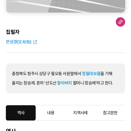
집필자
안상경(安相敬)
충청북도 청주시 상당구 월오동 서원말에서
정월대보름
을 기해
올리는 장승제. 흔히 ‘선도산
할아버지
할머니 장승제’라고 한다.
역사
내용
지역사례
참고문헌