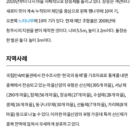
2010년부터 다시 마을 자체적으로 장승제를 올리고 있다. 장승은 격년마다
새로이 깎아 계속 누적되어 제단을 중심으로 왼쪽 팽나무에 10여 기,
오른쪽
느티나무
에 10여 기가 있다. 현재 제단 조형물은 2008년에
청주시의 지원을 받아 제작한 것이다. 너비 5.5m, 높이 3.2m이다. 돌장승
한 벌은 둘 다 높이 3m이다.
지역사례
국립민속박물관에서 전수조사한 ‘한국의 동제’를 기초자료로 통계를 내면
충북에서 전승되고 있는 마을신앙의 유형은 산신제(395개 마을), 서낭제
(290개 마을), 탑제(56개 마을), 장승제(27개 마을), 수살제(28개 마을),
샘제(16개 마을), 둥구나무제(30개 마을), 선돌제(7개 마을), 거리제(8개
마을) 등으로 나눌 수 있다. 이러한 마을신앙의 유형 가운데 특히 산신제가
충북 전역에 걸쳐서 우세하게 분포하고 있다.