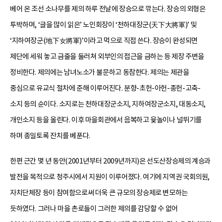
베어 온 조선 소나무를 제의 하루 전날에 장승으로 깎는다. 장승의 외형은
투박하며, ‘글을 많이 읽은’ 노인회장이 ‘천하대장군(天下大將軍)’ 및
‘지하여장군(地下女將軍)’이라고 먹으로 직접 쓴다. 장승이 완성되면
제단에 세워 놓고 금줄을 둘러쳐 외부인의 접근을 금하는 등 제장 주변을
정비한다. 제의에는 남녀노소가 불문하고 동참한다. 제의는 제관을
중심으로 유교식 절차에 준해 이루어진다. 분향-초헌-아헌-종헌-고축-
소지 등의 순이다. 소지로는 천하대장군소지, 지하여장군소지, 대동소지,
개인소지 등을 올린다. 이후 마을회관에서 음복하고 윷놀이나 널뛰기를
하며 종일토록 잔치를 베푼다.
한편 근간 몇 년 동안(2001년부터 2009년까지)은 선도산장승제의 계승과
발전을 목적으로 청주시에서 지원이 이루어졌다. 여기에 지역권 국회의원,
자치단체장 등이 참여함으로써 더욱 큰 규모의 장승제로 변모하는
듯하였다. 그러나 마을 촌로들이 그러한 제의를 감당할 수 없어