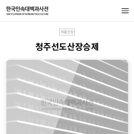
마을신앙
청주선도산장승제