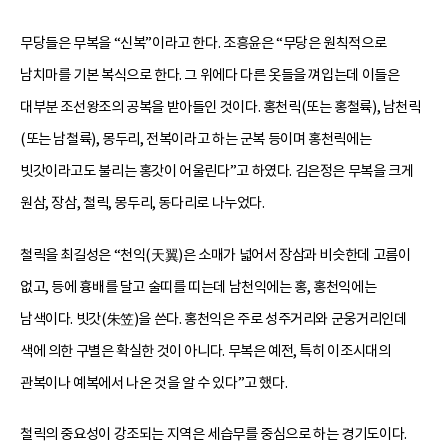
무당들은 무복을 “신복”이라고 한다. 조흥윤은 “무당은 원칙적으로
남치마를 기본 복식으로 한다. 그 위에다 다른 옷들을 껴입는데 이들은
대부분 조선왕조의 공복을 받아들인 것이다. 홍천릭(또는 홍철륙), 남천릭
(또는 남철륙), 몽두리, 전복이라고 하는 군복 등이며 홍천릭에는
빗갓이라고도 불리는 홍갓이 어울린다”고 하였다. 김은정은 무복을 크게
원삼, 장삼, 철릭, 몽두리, 동다리로 나누었다.
철릭을 최길성은 “천익(天翼)은 소매가 넓어서 장삼과 비슷한데 고름이
없고, 등에 흉배를 달고 술띠를 띠는데 남천익에는 홍, 홍천익에는
남색이다. 빗갓(朱笠)을 쓴다. 홍천익은 주로 성주거리와 군웅거리인데
색에 의한 구별은 확실한 것이 아니다. 무복은 예전, 특히 이조시대의
관복이나 예복에서 나온 것을 알 수 있다”고 했다.
철릭의 중요성이 강조되는 지역은 세습무를 중심으로 하는 경기도이다.