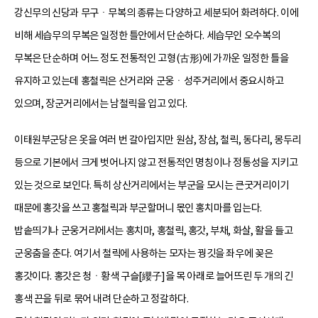
강신무의 신당과 무구ㆍ무복의 종류는 다양하고 세분되어 화려하다. 이에
비해 세습무의 무복은 일정한 틀안에서 단순하다. 세습무인 오수복의
무복은 단순하며 어느 정도 전통적인 고형(古形)에 가까운 일정한 틀을
유지하고 있는데 홍철릭은 산거리와 군웅ㆍ성주거리에서 중요시하고
있으며, 장군거리에서는 남철릭을 입고 있다.
이태원부군당은 옷을 여러 번 갈아입지만 원삼, 장삼, 철릭, 동다리, 몽두리
등으로 기본에서 크게 벗어나지 않고 전통적인 명칭이나 정통성을 지키고
있는 것으로 보인다. 특히 상산거리에서는 부군을 모시는 큰굿거리이기
때문에 홍갓을 쓰고 홍철릭과 부군할머니 몫인 홍치마를 입는다.
밥솥띄기나 군웅거리에서는 홍치마, 홍철릭, 홍갓, 부채, 화살, 활을 들고
군웅춤을 춘다. 여기서 철릭에 사용하는 모자는 꿩깃을 좌우에 꽂은
홍갓이다. 홍갓은 청ㆍ황색 구슬[纓子]을 목 아래로 늘어뜨린 두 개의 긴
홍색 끈을 뒤로 묶어 내려 단순하고 정갈하다.