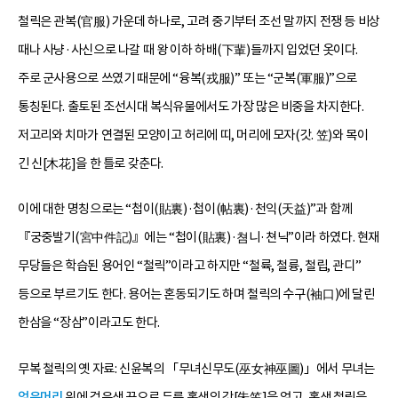
철릭은 관복(官服) 가운데 하나로, 고려 중기부터 조선 말까지 전쟁 등 비상
때나 사냥·사신으로 나갈 때 왕 이하 하배(下輩)들까지 입었던 옷이다.
주로 군사용으로 쓰였기 때문에 “융복(戎服)” 또는 “군복(軍服)”으로
통칭된다. 출토된 조선시대 복식유물에서도 가장 많은 비중을 차지한다.
저고리와 치마가 연결된 모양이고 허리에 띠, 머리에 모자(갓. 笠)와 목이
긴 신[木花]을 한 틀로 갖춘다.
이에 대한 명칭으로는 “첩이(貼裏)·첩이(帖裏)·천익(天益)”과 함께
『궁중발기(宮中件記)』에는 “첩이(貼裏)·쳠니·쳔닉”이라 하였다. 현재
무당들은 학습된 용어인 “철릭”이라고 하지만 “철륙, 철륭, 철립, 관디”
등으로 부르기도 한다. 용어는 혼동되기도 하며 철릭의 수구(袖口)에 달린
한삼을 “장삼”이라고도 한다.
무복 철릭의 옛 자료: 신윤복의 「무녀신무도(巫女神巫圖)」에서 무녀는
얹은머리
위에 검은색 끈으로 두른 홍색의 갓[朱笠]을 얹고, 홍색 철릭을