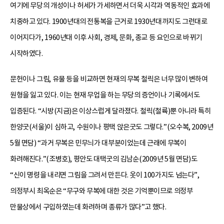
여기에 무당의 개성이나 허세가 가세하면서 더욱 시각과 역동적인 효과에
치중하고 있다. 1900년대의 전통복을 근거로 1930년대까지도 그런대로
이어지다가, 1960년대 이후 사회, 경제, 문화, 종교 등 요인으로 바뀌기
시작하였다.
문헌이나 그림, 유물 등을 비교하면 현재의 무복 철릭은 너무 많이 변하여
원형을 잃고 있다. 이는 현재 무업을 하는 무당의 증언이나 기록에서도
입증된다. “시방(지금)은 이상스럽게 달라졌다. 철릭(철륙)뿐 아니라 특히
한양굿(서울)이 심하고, 수원이나 평택 앉은굿도 그렇다.”(오수복, 2009년
5월 면담) “과거 무복은 민무늬가 대부분이었는데 근래에 무복이
화려해진다.”(조병호), 평안도 대택굿의 김남순(2009년 5월 면담)도
“신이 명령을 내리면 그림을 그려서 만든다. 옷이 100가지도 넘는다”,
의정부시 최옥순은 “무구와 무복에 대한 것은 기억뿐이므로 의정부
만물상에서 구입하였는데 화려하며 종류가 많다”고 했다.