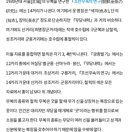
1930년대 서울[京城]의 무복을 연구한 『
조선무속의 연구
(朝鮮巫俗の
硏究)』에는 14거리가 나온다. 여기에서 옷 명칭은 “색의(色衣), 단의
(短衣), 장의(長衣)” 정도로 단순하지만 『무당내력』과 거의 비슷하다.
여기에도 산거리(최영장군거리)에는 적색 호수립에 구군복과 남철릭,
성조거리와 군웅거리에는 호수립에 홍철릭이 있다.
이들 자료를 종합하면 철릭은 각기 3, 4번씩 나온다. 『궁중발기』에서는
12거리 중에서 어실당 별군웅·산마누라·왕신, 『무당내력』에서는
12거리 가운데 대거리·조상거리·구릉거리, 『조선무속의 연구』에서는
14거리 가운데 산거리·성조거리·군응거리이다. 철릭의 색은 모든
자료에서 홍이 남보다 위 개념이다.
무복의 종류와 철릭: 무복은 굿을 할 때 무가 신을 상징하는 복장으로 입는
옷이다. 인간은 대리자인 무당을 매개체로 ‘굿’이라는 행위를 함으로써
소원을 풀고자 한다. 무복의 종류는 무당이 여러 신을 불러들이고 성격과
신분에 맞는 복장을 갖추어야 하기 때문에 많을 수밖에 없다.