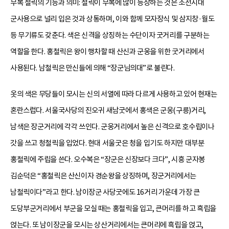
무복 철릭의 기능과 의미: 철릭이 무복에 많이 등장하는 것은 조선시대
군사용으로 널리 입은 것과 상통하며, 이와 함께 모자장식 및 삼지창·월도
등 무기류도 갖춘다. 색은 신격을 상징하는 수단이자 굿거리를 구분하는
역할을 한다. 홍철릭은 왕이 행차할 때 산신과 군웅을 위한 굿거리에서
사용된다. 남철릭은 만신들에 의해 “장군님의대”로 불린다.
옷의 색은 무당들이 모시는 신의 서열에 따라 다르게 사용하고 있어 현재는
혼란스럽다. 서울국사당의 진오귀 새남굿에서 홍색은 군웅(구릉)거리,
남색은 장군거리에 각각 쓰인다. 군웅거리에서 높은 신격으로 호수립이나
갓을 쓰고 청철릭을 입었다. 현대 서울굿은 청을 입기도 하지만 대부분
홍철릭에 주립을 쓴다. 오수복은 “장군은 신장보다 크다”, 시흥 군자봉
김순덕은 “홍철릭은 산신이자 경순왕을 상징하며, 장군거리에서는
남철릭이다”라고 한다. 남이장군 사당굿에도 16거리 가운데 가장 큰
도당부군거리에서 부군을 모실 때는 홍철릭을 입고, 큰머리를 하고 흑립을
얹는다. 또 남이장군을 모시는 상산거리에서는 큰머리에 흑립을 얹고,