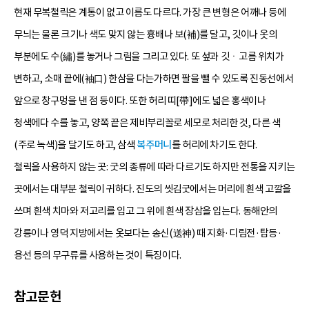
현재 무복철릭은 계통이 없고 이름도 다르다. 가장 큰 변형은 어깨나 등에
무늬는 물론 크기나 색도 맞지 않는 흉배나 보(補)를 달고, 깃이나 옷의
부분에도 수(繡)를 놓거나 그림을 그리고 있다. 또 섶과 깃ㆍ고름 위치가
변하고, 소매 끝에(袖口) 한삼을 다는가하면 팔을 뺄 수 있도록 진동선에서
앞으로 창구멍을 낸 점 등이다. 또한 허리 띠[帶]에도 넓은 홍색이나
청색에다 수를 놓고, 양쪽 끝은 제비부리꼴로 세모로 처리한 것, 다른 색
(주로 녹색)을 달기도 하고, 삼색
복주머니
를 허리에 차기도 한다.
철릭을 사용하지 않는 곳: 굿의 종류에 따라 다르기도 하지만 전통을 지키는
곳에서는 대부분 철릭이 귀하다. 진도의 씻김굿에서는 머리에 흰색 고깔을
쓰며 흰색 치마와 저고리를 입고 그 위에 흰색 장삼을 입는다. 동해안의
강릉이나 영덕 지방에서는 옷보다는 송신(送神) 때 지화·디림전·탑등·
용선 등의 무구류를 사용하는 것이 특징이다.
참고문헌