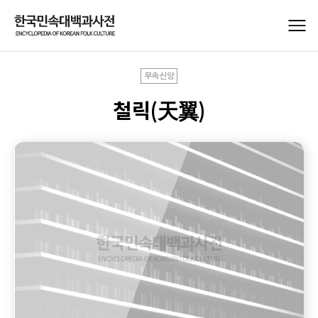
무속신앙
철릭(天翼)