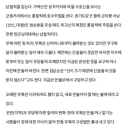
남철릭을 입는다. 가택신인 성주거리와 마을 수호신을 모시는
군웅거리에서는 홍철릭에 호수주립을 쓴다. 경기도당굿 중에 군자봉 서낭
(산신, 대왕)인 경순왕을 모실 때도 최고신의 복장인 홍철릭에 주립을 쓴다.
한편 장군님의대에는 남철릭이다.
무복 마련 및 처리: 무복은 신어머니로부터 물려받는 것도 있지만 무구와
달리 물려받는 일이 매우 드물다. 예전에는 단골들이 옷감만 바치면 치수에
맞추어 짓는 일이 무당들의 과제였지만 지금은 완성된 옷을 요구하거나
자진해 만들어 바친다. 한편 김남순은 “신이 크기 때문에 단골들의 것을
받지 않는다”고도 한다. 지금은 만물상에서 구입하고 있다.
오래된 무복은 더러워져도 빨지 않고, 새로 만들어야 할 때는 불에 태우고
있다.
굿판(지역)과 무당에 따른 철릭의 변화: 현대 무복은 만들거나 맡기는
사람들이 옷에 대한 지식이 없어 전통 무복의 구성법만 흉내 내고 있다.