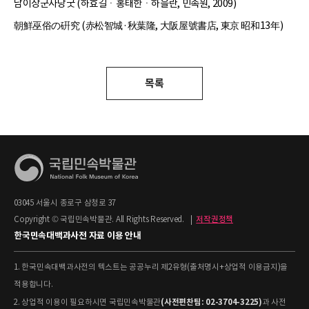
남이장군사당굿 (하효길ㆍ홍태한ㆍ하을란, 민속원, 2009)
朝鮮巫俗の硏究 (赤松智城·秋葉隆, 大阪屋號書店, 東京 昭和13年)
목록
03045 서울시 종로구 삼청로 37
Copyright © 국립민속박물관. All Rights Reserved.
|
저작권정책
한국민속대백과사전 자료 이용 안내
1. 한국민속대백과사전의 텍스트는 공공누리 제2유형(출처명시+상업적 이용금지)을
적용합니다.
(사전편찬팀: 02-3704-3225)
2. 상업적 이용이 필요하시면 국립민속박물관
과 사전