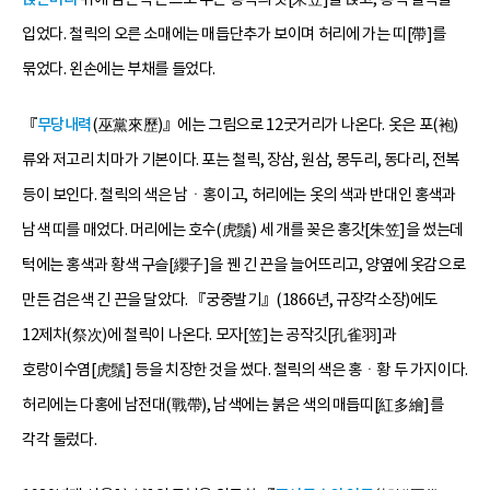
입었다. 철릭의 오른 소매에는 매듭단추가 보이며 허리에 가는 띠[帶]를
묶었다. 왼손에는 부채를 들었다.
『
무당내력
(巫黨來歷)』에는 그림으로 12굿거리가 나온다. 옷은 포(袍)
류와 저고리 치마가 기본이다. 포는 철릭, 장삼, 원삼, 몽두리, 동다리, 전복
등이 보인다. 철릭의 색은 남ㆍ홍이고, 허리에는 옷의 색과 반대인 홍색과
남색 띠를 매었다. 머리에는 호수(虎鬚) 세 개를 꽂은 홍갓[朱笠]을 썼는데
턱에는 홍색과 황색 구슬[纓子]을 꿴 긴 끈을 늘어뜨리고, 양옆에 옷감으로
만든 검은색 긴 끈을 달았다. 『궁중발기』(1866년, 규장각소장)에도
12제차(祭次)에 철릭이 나온다. 모자[笠]는 공작깃[孔雀羽]과
호랑이수염[虎鬚] 등을 치장한 것을 썼다. 철릭의 색은 홍ㆍ황 두 가지이다.
허리에는 다홍에 남전대(戰帶), 남색에는 붉은 색의 매듭띠[紅多繪]를
각각 둘렀다.