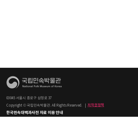
03045 서울시 종로구 삼청로 37
Copyright © 국립민속박물관. All Rights Reserved.
|
저작권정책
한국민속대백과사전 자료 이용 안내
1. 한국민속대백과사전의 텍스트는 공공누리 제2유형(출처명시+상업적 이용금지)을
적용합니다.