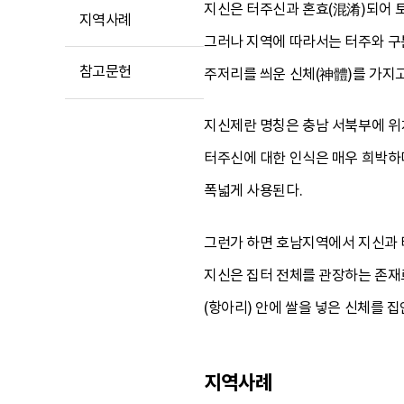
지신은 터주신과 혼효(混淆)되어 토
지역사례
그러나 지역에 따라서는 터주와 구
참고문헌
주저리를 씌운 신체(神體)를 가지고
지신제란 명칭은 충남 서북부에 위
터주신에 대한 인식은 매우 희박하다
폭넓게 사용된다.
그런가 하면 호남지역에서 지신과 
지신은 집터 전체를 관장하는 존재로
(항아리) 안에 쌀을 넣은 신체를
지역사례