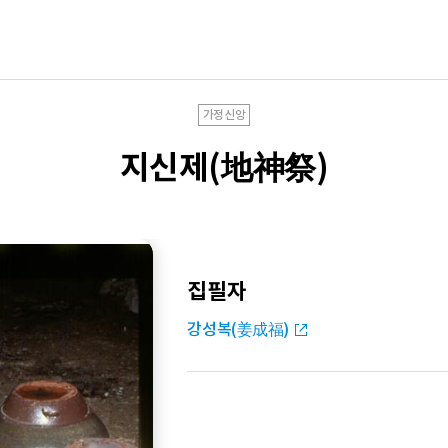
가정신앙
지신제(地神祭)
집필자
강성복(姜成福)