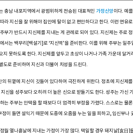
있는 충남 내포지역에서 광범위하게 전승된 대표적인
가정신앙
이다. 예
따라 지신을 잘 위해야 집안에 탈이 없고 편안하다고 한다. 이런 연유로
주부가 반드시 지신제를 지내는 게 관례로 되어 있다. 지신제는 주로 
에서는 백무리[백설기]로 ‘지신떡’을 준비한다. 이를 위해 주부는 일주
오지 못하도록 한다. 지신제를 앞두고 초상이 나거나 가족 가운데 달거리
별도로 준비하여 지신과 더불어 치성을 드린다.
집안의 뒤꼍에 지신이 깃들어 있다하여 극진하게 위한다. 정초에 지신제를 
는 지신을 성주보다 오히려 더 높은 신으로 받들기도 한다. 성주는 가신
하는 주부는 안택을 할 때보다 더 엄격히 부정을 가렸다. 스스로는 물
 부정이 들면 설익기 때문에 도중에 오줌을 누는 일을 피하고, 임신부나 
정월 열나흗날에 지내는 가정이 가장 많다. 택일할 경우 돼지날[亥日]