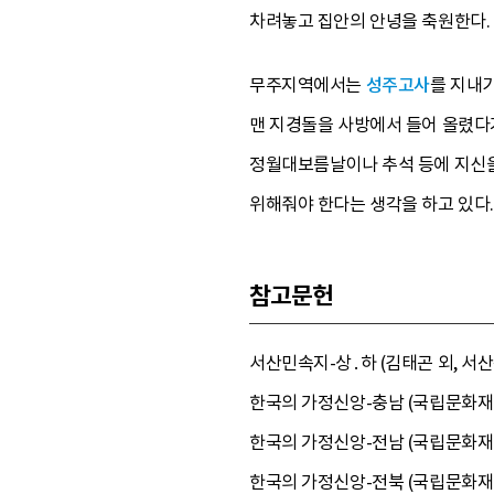
차려놓고 집안의 안녕을 축원한다.
무주지역에서는
성주고사
를 지내기
맨 지경돌을 사방에서 들어 올렸다
정월대보름날이나 추석 등에 지신을
위해줘야 한다는 생각을 하고 있다.
참고문헌
서산민속지-상․하 (김태곤 외, 서산문
한국의 가정신앙-충남 (국립문화재연
한국의 가정신앙-전남 (국립문화재연
한국의 가정신앙-전북 (국립문화재연