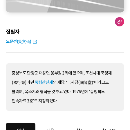
집필자
오문선(吳文仙)
충청북도 단양군 대강면 용부원 3리에 있으며, 조선시대 국행제
(國行祭)이던
죽령산신제
의 제당. ‘국사당(國師堂)’이라고도
불리며, 목조기와 형식을 갖추고 있다. 1976년에 ‘충청북도
민속자료 3호’로 지정되었다.