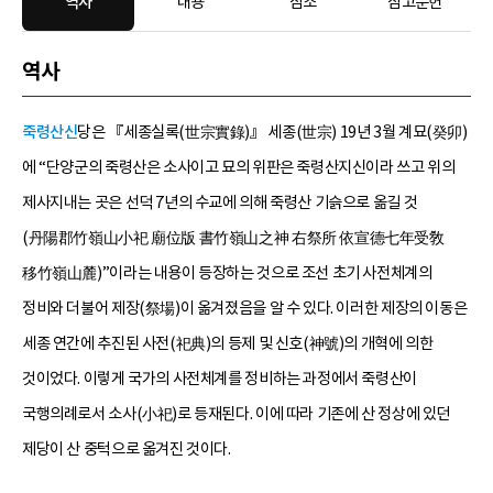
역사
내용
참조
참고문헌
역사
죽령산신
당은 『세종실록(世宗實錄)』 세종(世宗) 19년 3월 계묘(癸卯)
에 “단양군의 죽령산은 소사이고 묘의 위판은 죽령산지신이라 쓰고 위의
제사지내는 곳은 선덕 7년의 수교에 의해 죽령산 기슭으로 옮길 것
(丹陽郡竹嶺山小祀 廟位版 書竹嶺山之神 右祭所 依宣德七年受敎
移竹嶺山麓)”이라는 내용이 등장하는 것으로 조선 초기 사전체계의
정비와 더불어 제장(祭場)이 옮겨졌음을 알 수 있다. 이러한 제장의 이동은
세종 연간에 추진된 사전(祀典)의 등제 및 신호(神號)의 개혁에 의한
것이었다. 이렇게 국가의 사전체계를 정비하는 과정에서 죽령산이
국행의례로서 소사(小祀)로 등재된다. 이에 따라 기존에 산 정상에 있던
제당이 산 중턱으로 옮겨진 것이다.