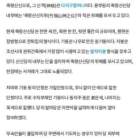
죽령산신으로, 그 신격(神格)은
다자구할머니
이다. 용부원리 죽령산신당
내부에는 ‘죽령산신지위(竹嶺山神之位)’라 적은 위패를 모셔 두고 있다.
현재 죽령산신당은 전면 세 칸, 측면 한 칸, 뒷면 통칸의 규모이며, 평면은
장방형으로 전퇴집의 형식이다. 기둥은 나무로 만든 원기둥이다. 지붕은
조선시대 권위건축에서 가장 많이 사용하고 있는
팔작지붕
형식을 갖추고
있다. 산신당의 내부는 단을 설치하여 죽령산신당의 위패를 모시고 있으며,
천장에는 서까래가 그대로 노출되었다.
처마와 기둥 등의 단청은 가칠단청으로, 무늬 없이 단색으로 칠한
단청이다. 주로 수직부재인 기둥이나 동자주 등은 붉은색, 나머지는
옥색으로 칠했다. 당의 앞마당은 자연석을 넓적하게 다듬어 깔아
정비하였다.
무속인들이 출입하여 당 주변에서 기도하는 경우가 있어 당 외부에