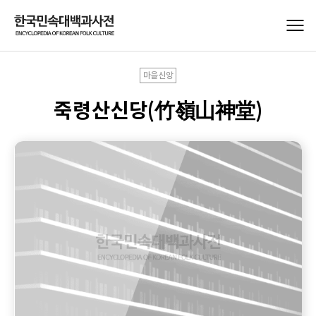
마을신앙
죽령산신당(竹嶺山神堂)