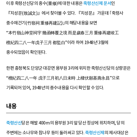
이후 죽령산신당의 중수(重修)에 대한 내용은
죽령산신제 문서
인
『치성문(致誠文)』에서 찾아볼 수 있다. 『치성문』 가운데 ｢죽령사
중수재건기(竹嶺祠 重修再建記)｣의 해당내용을 보면
“本竹嶺山神堂祠宇 幾函轉覆之境 而是歲春三月 重修再建竣工
檀紀四二八一年戊子三月 都監白”이라 하여 1948년 3월에
중수되었음이 확인된다.
한편 충청북도 단양군 대강면 용부원 3리에 위치한 죽령산신당의 상량문은
“檀紀四二八一年 戊子三月初八日未時 上樑伏願基壽永昌”으로
기록되어 있어, 1948년의 중수내용을 다시 확인할 수 있다.
내용
죽령산신
당은 해발 400m의 용부원 3리 앞 당산 정상에 위치하며, 당의
주변에는 소나무와 참나무 등이 둘러싸고 있다.
죽령산신제
의 제사대상은