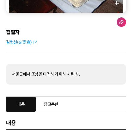
집필자
김헌선(金憲宣)
서울굿에서 조상을 대접하기 위해 차린 상.
내용
참고문헌
내용