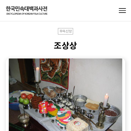
무속신앙
조상상