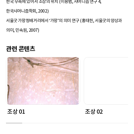
한국 무속에 있어서 조상의 위치 (이용범, 샤머니즘 연구 4,
한국샤머니즘학회, 2002)
서울굿 가망청배거리에서 ‘가망’의 의미 연구 (홍태한, 서울굿의 양상과
의미, 민속원, 2007)
관련 콘텐츠
조상 01
조상 02