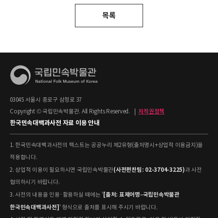
목록
03045 서울시 종로구 삼청로 37
Copyright © 국립민속박물관. All Rights Reserved.
|
저작권정책
한국민속대백과사전 자료 이용 안내
1. 한국민속대백과사전의 텍스트는 공공누리 제2유형(출처명시+상업적 이용금지)을
적용합니다.
(사전편찬팀: 02-3704-3225)
2. 상업적 이용이 필요하시면 국립민속박물관
과 사전
협의하시기 바랍니다.
[출처: 표제어명–국립민속박물관
3. 사전의 내용을 인용·활용하실 때에는 '
한국민속대백과사전]
' 형식으로 출처를 표시해 주시기 바랍니다.