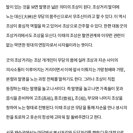
말이 있는 것을 보면 말명은 넓은 의미의 조상이 된다. 조상거리 말미에
노는 대신(大神)은 무당의 몸주신으로서 무조신이라고 할 수 있다. 이 역시
조상이 중심적 역할을 하고 있어서 조상으로 간주할 수 있다. 한편 대동굿의
조상거리에서도 조상을 모신다. 이때의 조상은 혈연관계와 아무런 관련이
없는 막연한 윗대의 연장자로서 사자들이라는 뜻이다.
굿의 조상거리는 조상 개개인이 무당의 몸에 실려 조상과 자손 사이의
의사소통이 이루어지는 거리이면서 이에 앞서 이뤄지는 가망청배와 가망,
본향과 말명을 노는 과정 전체를 말하기도 한다. 그러나 조상이 직접
등장하는 때는 말명을 놀고 나서이다. 즉 말명을 놀고 나면 가족들이 옷과
음식을 준비하여 고조(高祖), 증조(曾祖), 조(祖), 부모와 나머지 조상을
청하여 노는 형태로 진행된다. 이때 조상은 무당을 통해 자손을 만나 생시의
한을 토로하고 후손의 정성에 고마워 잘 돌봐주겠다고 한다.
서울 재수굿에서는 마당에서 불사거리와 도당거리를 행한 다음 대청으로