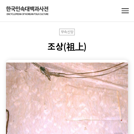
무속신앙
조상(祖上)