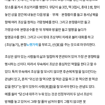
장소를 옮겨서 조상거리를 행한다. 무당이 술 3잔, 떡 3접시, 촛대 1쌍, 향이
놓인 상을 문간에 내놓은 다음 방울ㆍ부채ㆍ본향종이를 들고 동서남북을
향해 여러 조상을 청하는 가망청배를 한다. 그리고 본향종이만 들고
가망공수와 본향공수를 한 뒤 부채와 방울만 들고 말명을 놀다가
말명공수를 한다. 그러고 나서 윗대 조상부터 차례로 불러 대화를 하고
(조상놀기), 본향
노랫가락
을 부르고, 산(算)을 주는 것으로 마무리한다.
조상은 살아 있는 사람들의 삶과 밀접하게 연관되어 있어 가장 큰 영향력을
행사하는 신이다. 따라서 무속에서 조상은 중심적인 역할을 한다고 할 수
있다. 특히 무속에서 조상을 잘 모시지 않으면 후손에게 탈을 일으킨다는
관념이 있고, 흔히 “귀신은 잘 먹으면 잘 먹은 값을 하고 못 먹으면 못 먹은
값을 한다”는 말이 있듯이 사령(死靈)을 잘 모셔야 한다는 관념도 있다.
예를 들어 “당신네 대주가 누워 있는 것은 친정부리의 두 남녀 조상이
방해를 놓고 있어서 그래! 잘 풀어 넘겨야 좋지 그렇지 않으면 못