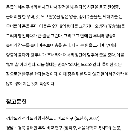
문굿에서는 푸너리를 치고 나서 정전을 밟은 다음 신칼을 들고 원앙중,
큰머리를 한 무녀, 갓 쓰고 활옷을 입은 양중, 종이수술을 단 막대기를 든
무녀들이 춤을 춘다. 이들은 숫자 8의 형태를 그리거나 오방진(五方陣)을
그리며 행진하다가 큰 원을 그린다. 그리고 그 안에 원 무녀와 양중이
들어가 장구를 들어 마주보며 춤을 춘다. 다시 큰 원을 그리며 무녀와
양중이 돌다가 원 무녀가 조너리와 대너리 장단에 맞추어 춤을 춘다. 이를
‘밟이춤’이라 한다. 리듬 형태는 민속악의 자진모리와 같다. 특이한 것은
징으로만 반주를 한다는 것이다. 이때 징은 뒤를 막지 않고 열어서 잔가락을
많이 넣어 치는 것이 특징이다.
참고문헌
경상도와 전라도의 망자천도굿 비교 연구 (오진호, 2007)
경남ㆍ경북 동해안 무악 비교 연구 (장휘주, 서울대학교 박사학위논문,