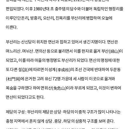
편입되었다. 이후 1980년대 초 충주댐의 담수와 더불어 독립적인 행정리를
이루던 단돈리, 방흥리, 오산리, 진목리를 부산리에 병합하여 오늘에
이른다.
부산리는 산신당이 위치한 면산과 접하고 있어서 생긴 지명이다. 면산은
며느리산․며뉘산․면의산 등으로 불리면서 이를 한자로 옮겨 부산(婦山)이
되었고, 이를 따라 마을의 행정명도 부산리가 되었다. 면산의 명칭에 대한
또 다른 설(說)에 따르면 이성계(李成桂)의 조선 건국에 반대하여 두문동
(杜門洞)에 은거한 고려 유신 72명 가운데 세 사람이 이곳으로 옮겨와
목숨을 구하였다 하여 면위산(免危山)이라 부르게 되었고, 이것이 변하여
면산이 되었다고도 한다.
제당의 구성 : 부산리의 제당은 상당·하당의 이중적 구조가 많이 나타나는
충청 지역에서 흔치 않게 상당․중당․하당의 삼중적 구조를 보여 준다.