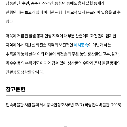
청풍면․한수면, 충주시 산척면․동량면 등에도 음력 칠월 동제가
연행된다는 보고가 있어 이러한 관행이 비교적 넓게 분포되어 있음을 알 수
있다.
더욱이 거론된 칠월 동제 연행 지역이 대부분 산촌이며 화전민이 입지한
지역이어서 지난날 화전촌 지역의 보편적인
세시풍속
이 아닌가 하는
추측을 가능케 한다. 이와 더불어 화전촌의 주된 농업 생산물인 고추, 감자,
옥수수 등의 수확기도 이때와 겹쳐 있어 생산물의 수확과 음력 칠월 동제의
연관성도 생각할 만하다.
참고문헌
민속박물관 사람들의 세시풍속현장조사6년 DVD (국립민속박물관, 2008)