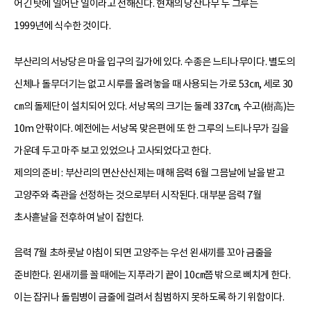
어긴 탓에 일어난 일이라고 전해진다. 현재의 당산나무 두 그루는
1999년에 식수한 것이다.
부산리의 서낭당은 마을 입구의 길가에 있다. 수종은 느티나무이다. 별도의
신체나 돌무더기는 없고 시루를 올려놓을 때 사용되는 가로 53㎝, 세로 30
㎝의 돌제단이 설치되어 있다. 서낭목의 크기는 둘레 337㎝, 수고(樹高)는
10m 안팎이다. 예전에는 서낭목 맞은편에 또 한 그루의 느티나무가 길을
가운데 두고 마주 보고 있었으나 고사되었다고 한다.
제의의 준비 : 부산리의 면산산신제는 매해 음력 6월 그믐날에 날을 받고
고양주와 축관을 선정하는 것으로부터 시작된다. 대부분 음력 7월
초사흗날을 전후하여 날이 잡힌다.
음력 7월 초하룻날 아침이 되면 고양주는 우선 왼새끼를 꼬아 금줄을
준비한다. 왼새끼를 꼴 때에는 지푸라기 끝이 10㎝쯤 밖으로 삐치게 한다.
이는 잡귀나 돌림병이 금줄에 걸려서 침범하지 못하도록 하기 위함이다.