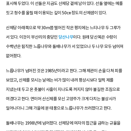
표시해 두었다. 이 선돌은 지금도 산제당 곁에 남아 있다. 선돌 옆에는 메를
짓고 청수를 올릴 때 이용되는 깊이 50㎝ 정도의 산제샘이 있다.
산제당 아래쪽으로 약 30m쯤 떨어진 작은 평지에는 느티나무 두 그루가
서 있다. 이것이 부산리의 중당인
당산나무
이다. 원래 당산목은 수령이
수백년은 됨직한 느릅나무와 돌배나무가 서 있었으나 두 나무 모두 넘어져
없어졌다.
느릅나무가 넘어진 것은 1985년이라고 한다. 그해 제관이 손을 다쳐 피를
보았고, 산제를 모시는 날에는 비가 많이 내려 평상시보다 일찍 제를
지냈는데 두고 온 촛불이 사흘이 지나도록 꺼지지 않아 불길한 조짐으로
여겼다고 한다. 연이어 산신제를 모신 고양주가 크게 다치는 불상사가
일어나더니 그해 가을에 분 태풍으로 느릅나무가 쓰러졌다고 한다.
돌배나무는 1998년에 넘어졌다. 산제당에 여자의 접근을 금하는 규율을