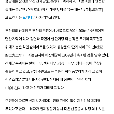
상당에는 산신을 모신 산제당(山祭堂)이 위치하고, 그 밑 마을과 인접한
곳에는 중당인 당산(堂山)이 자리하며, 마을 입구에는 서낭당[城隍堂]
으로 여기는
느티나무
가 자리하고 있다.
부산리의 산제당은 부산리 뒤편에서 서쪽으로 300∼400m가량 떨어진
면산 자락에 있다. 정면과 측면이 한 칸가량 되는 작은 크기의 목조건물
위에 지붕은 석면 슬레이트를 얹었다. 상량문의 ‘단기 사이구이년(檀紀
四二九二年)’이라는 글자에서 산제당이 1959년에 축조된 것을 알 수 있다.
산제당 주위에는 말채나무․백화나무․칭칭이나무․팽나무 등이 울창한
숲을 이루고 있고, 당샘 주변으로는 푸른 이끼가 풍부하게 자라고 있어
신령스러운 분위기를 자아낸다. 산제당 내 정면에는 ‘산신지위
(山神之位)’라고 쓴 신위가 자리하고 있다.
주민들에 따르면 산제당 자리에는 원래 건물이 없이 제단만을 설치해
두었다고 한다. 그러다가 일제강점기 당시 작은 선돌을 세워 당의 위치를