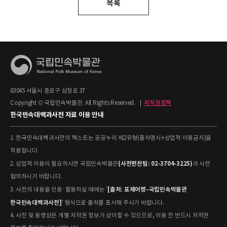
목록
03045 서울시 종로구 삼청로 37
Copyright © 국립민속박물관. All Rights Reserved.
|
저작권정책
한국민속대백과사전 자료 이용 안내
1. 한국민속대백과사전의 텍스트는 공공누리 제2유형(출처명시+상업적 이용금지)을
적용합니다.
(사전편찬팀: 02-3704-3225)
2. 상업적 이용이 필요하시면 국립민속박물관
과 사전
협의하시기 바랍니다.
[출처: 표제어명–국립민속박물관
3. 사전의 내용을 인용·활용하실 때에는 '
한국민속대백과사전]
' 형식으로 출처를 표시해 주시기 바랍니다.
4. 사진 및 동영상은 개별 저작권 정보가 상이할 수 있으므로, 이용 전 반드시 저작권