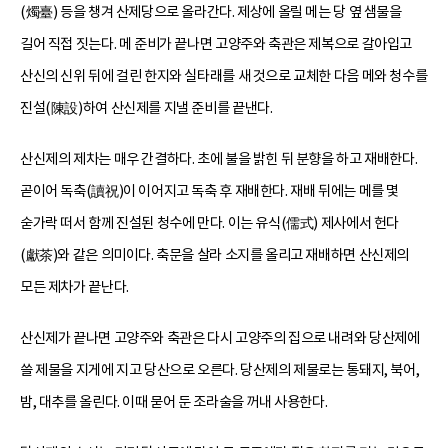
(燭臺) 등을 챙겨 산제당으로 올라간다. 제상에 올릴 메는 당 옆 샘물을
길어 직접 짓는다. 메 준비가 끝나면 고양주와 축관은 제복으로 갈아입고
산신의 신위 뒤에 걸린 한지와 실타래를 새 것으로 교체한 다음 메와 청수를
진설(陳設)하여 산신제를 지낼 준비를 끝낸다.
산신제의 제차는 매우 간결하다. 초에 불을 밝힌 뒤 분향을 하고 재배한다.
곧이어 독축(讀祝)이 이어지고 독축 후 재배한다. 재배 뒤에는 메를 몇
숟가락 떠서 함께 진설된 청수에 만다. 이는 유식(儒式) 제사에서 헌다
(獻茶)와 같은 의미이다. 축문을 살라 소지를 올리고 재배하면 산신제의
모든 제차가 끝난다.
산신제가 끝나면 고양주와 축관은 다시 고양주의 집으로 내려와 당산제에
쓸 제물을 지게에 지고 당산으로 오른다. 당산제의 제물로는 통돼지, 북어,
밤, 대추를 올린다. 이때 묻어 둔 조라술을 꺼내 사용한다.