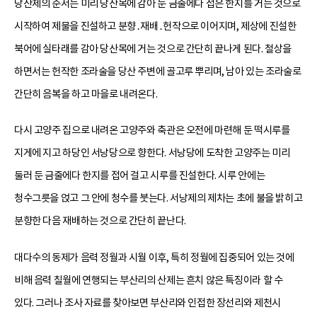
당산제의 순서는 미리 당산목에 감아 둔 금줄에다 접은 한지를 거는 것으로
시작하여 제물을 진설하고 분향․재배․헌작으로 이어지며, 제상에 진설한
북어에 실타래를 감아 당산목에 거는 것으로 간단히 끝나게 된다. 철상을
하면서는 헌작한 조라술을 당산 주변에 골고루 뿌리며, 남아 있는 조라술로
간단히 음복을 하고 마을로 내려온다.
다시 고양주 집으로 내려온 고양주와 축관은 오전에 마련해 둔 떡시루를
지게에 지고 하당인 서낭당으로 향한다. 서낭당에 도착한 고양주는 미리
둘러 둔 금줄에다 한지를 접어 걸고 시루를 진설한다. 시루 안에는
청수그릇을 얹고 그 안에 청수를 붓는다. 서낭제의 제차는 초에 불을 밝히고
분향한 다음 재배하는 것으로 간단히 끝난다.
대다수의 동제가 음력 정월과 시월 이후, 특히 정월에 집중되어 있는 것에
비해 음력 칠월에 연행되는 부산리의 산제는 흔치 않은 특징이라 할 수
있다. 그러나 조사 자료를 찾아보면 부산리와 인접한 장선리와 제천시