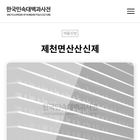
마을신앙
제천면산산신제