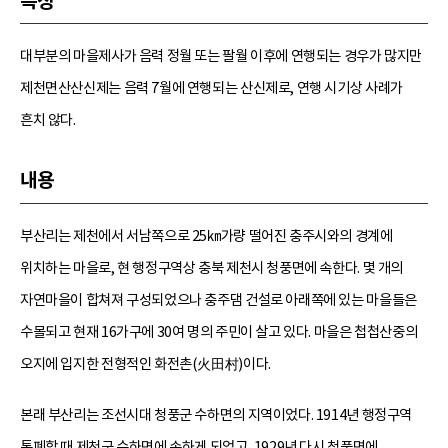
특징
대부분의 마을제사가 음력 정월 또는 팔월 이후에 연행되는 경우가 많지만
제천면산산신제는 음력 7월에 연행되는 산신제로, 연행 시기상 사례가
흔치 않다.
내용
부산리는 제천에서 서남쪽으로 25㎞가량 떨어진 충주시와의 경계에
위치하는 마을로, 현 행정구역상 충북 제천시 청풍면에 속한다. 몇 개의
자연마을이 합쳐져 구성되었으나 충주댐 건설로 아래쪽에 있는 마을들은
수몰되고 현재 16가구에 30여 명의 주민이 살고 있다. 마을은 첩첩산중의
오지에 입지한 전형적인 화전촌(火田村)이다.
본래 부산리는 조선시대 청풍군 수하면의 지역이었다. 1914년 행정구역
통폐합 때 제천군 수하면에 속하게 되었고, 1929년 다시 청풍면에