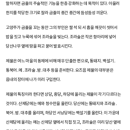
말하자면 금줄의 주술적인 기능을 한층 강화하는 데 목적이 있다. 아울러
한지를 적당한 크기로 잘라 금줄의 중간 중간에 듬성듬성 끼운다.
고양주가 금줄을 꼬는 동안 그의 부인은 쌀 석 되 서 홉을 깨끗이 씻어서
밥을 짓고 누룩에 섞어 조라술을 빚는다. 조라술은 작은 항아리에 넣어
당산나무 옆에 땅을 파고 묻어 발효시킨다.
제물은 여느 마을의 동제에 비해 매우 단출한 편으로, 통돼지․백설기․
통북어․메․조라술․밤․대추 등을 준비한다. 요즈음 제물의 대부분은
읍내의 장터에 나가 미리 구입한다.
제물의 특징이라 한다면 상당, 중당, 하당에 올리는 제물이 각기 다르다는
것이다. 산제당에는 메와 청수만을 올린다. 당산에는 통돼지와 조라술․
북어․밤․대추를 올리며, 하당인 서낭당에는 백설기를 올린다. 이 가운데
산제당에 올리는 메는 산제당 옆에서 직접 짓고, 조라술은 미리 당산 옆에