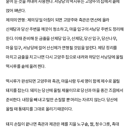
묻어 둔 것을 꺼내어 사용한다. 서낭당의 떡시루는 고양주의 집에서 솥에
얹어 쪄낸다.
제의의 연행 : 제의 당일 아침이 되면 고양주와 축관은 면산에 올라
산제당과 당산 주변을 깨끗이 청소하고, 마을 입구의 서낭당 주변도 정리해
둔다. 이때 준비해 둔 금줄을 산제당 입구, 산제당, 당산 입구, 당산나무,
마을 입구, 서낭당에 걸어 산신제가 연행될 것임을 알린다. 제당 정리를
마치고 금줄을 치고 나면 다시 고양주 집으로 내려와 하당인 서낭당에 올릴
떡시루를 솥에 올려 찐다.
떡시루가 완성되면 고양주와 축관, 마을사람 두세 명이 함께 제수로 올릴
돼지를 잡는다. 돼지는 당산에 올릴 제물이므로 당산과 마을 중간 즈음에서
준비한다. 내장을 빼 내고 털만 손질할 뿐 머리는 자르지 않는다. 당산에
올릴 때 통돼지를 그대로 올리기 때문이다.
돼지 손질이 끝나면 축관과 제관은 메를 지을 노구솥, 쌀, 청수그릇, 촉대