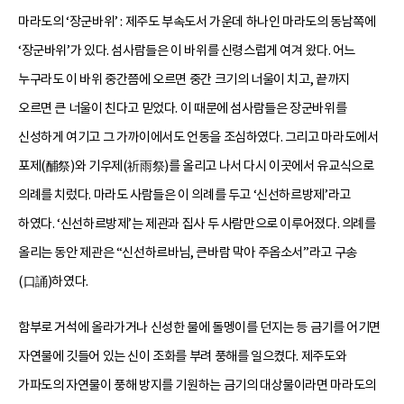
마라도의 ‘장군바위’ : 제주도 부속도서 가운데 하나인 마라도의 동남쪽에
‘장군바위’가 있다. 섬사람들은 이 바위를 신령스럽게 여겨 왔다. 어느
누구라도 이 바위 중간쯤에 오르면 중간 크기의 너울이 치고, 끝까지
오르면 큰 너울이 친다고 믿었다. 이 때문에 섬사람들은 장군바위를
신성하게 여기고 그 가까이에서도 언동을 조심하였다. 그리고 마라도에서
포제(酺祭)와 기우제(祈雨祭)를 올리고 나서 다시 이곳에서 유교식으로
의례를 치렀다. 마라도 사람들은 이 의례를 두고 ‘신선하르방제’라고
하였다. ‘신선하르방제’는 제관과 집사 두 사람만으로 이루어졌다. 의례를
올리는 동안 제관은 “신선하르바님, 큰바람 막아 주옵소서”라고 구송
(口誦)하였다.
함부로 거석에 올라가거나 신성한 물에 돌멩이를 던지는 등 금기를 어기면
자연물에 깃들어 있는 신이 조화를 부려 풍해를 일으켰다. 제주도와
가파도의 자연물이 풍해 방지를 기원하는 금기의 대상물이라면 마라도의