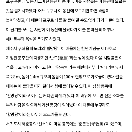
포구 주변에 있는 자그마한 동산 이름이다. 마을 사람들은 이 동산에 오르는
것을 금기시하였다. 어느 누구나 이 동산에 오르기만 하면 바람이
불어닥쳤고, 이 때문에 포구로 배를 잘 들여 맬 수도 없게 되기 때문이었다.
이 금기를 모르는 사람이 이 동산에 올랐다가 이를 본 마을의 어부나
해녀로부터 욕설을 듣기도 하였다.
제주시 구좌읍 하도리의 ‘할망당’ : 이 마을에는 천연기념물 제19호로
지정된 문주란의 자생지인 ‘난도(蘭島)’라는 섬이 있다. 마을 사람들은 이
섬을 두고 ‘난리여’라고 한다. ‘당목’이라는 해변에서부터 ‘난리여’까지
폭 2.8m, 높이 1.4m 규모의 돌담이 100m 안팎으로 가로놓여 있다. 썰물
때에는 이 돌담을 따라 걸어서 섬에 들어갈 수 있다. 이 섬 남동쪽에
‘할망당’이라고 이르는 커다란 바위가 있다. 이 바위에 오르면 신은 조화를
부려 바람을 일으켜서 거센 풍랑이 일어났다. 이 때문에 누구라도
‘할망당’이라는 바위에 오르기를 꺼린다.
서귀포시 하효동의 ‘신소’ : 이 마을 동쪽에는 ‘효돈천(孝敦川)’이 있으며,