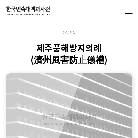
마을신앙
제주풍해방지의례
(濟州風害防止儀禮)