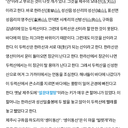
‘산’이라고 부르는 것이 다섯 개가 있다. 그것을 제주의 오대산(五大山)
이라고 한다. 바로 한라산(漢拏山), 성산읍 성산리의 성산(城山), 표선면
성읍리의 영주산(瀛洲山), 안덕면 사계리의 산방산(山房山), 구좌읍
김녕리에 있는 두럭산이다. 그런데 두럭산은 산이라 할 만한 것이 못된다.
바다에 떠 있는 자그마한 바위이기 때문이다. 그런데도 이것을 산이라고
한다. 이 두럭산은 한라산과 서로 대(對)가 되는 산이라고 한다. 한라산은
영산이어서 운이 돌아오면 장군이 난다고 한다. 한라산에서 장군이 나면
두럭산에서는 이 장군이 탈 용마가 난다고 한다. 그래서 두럭산을 신성한
산으로 여겨 그 가까이에서는 언동을 조심한다. 해녀들이 바다에 나갔다가
이 두럭산에서 큰소리를 지르면 바다에는 풍랑이 일어 곤경에 빠진다고
한다. 옛날 제주도에 ‘
설문대할망
’이라는 키가 매우 큰 할머니가 있었다. 이
할머니는 한라산과 성산일출봉에 두 발을 놓고 앉아 이 두럭산에 빨래를
놓고 빨았다고 한다.
제주시 구좌읍 하도리의 ‘셍이동산’ : ‘셍이동산’은 이 마을 ‘빌렛개’라는