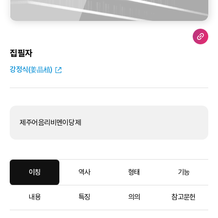
집필자
강정식(姜晶植)
제주어음리비멘이당제
이칭
역사
형태
기능
내용
특징
의의
참고문헌