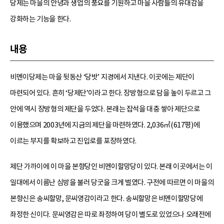
당제는 마을의 안녕과 생업의 풍요를 기원하고 마을 사람들의 유대감을
강화하는 기능을 한다.
내용
비멘이당제는 마을 뒷동산 ‘당밧’ 지경에서 지낸다. 이곳에는 제단이
마련되어 있다. 흔히 ‘당제단’이라고 한다. 장방형으로 담을 높이 두르고 그
안에 역시 장방형의 제단을 두었다. 본래는 잡석을 대충 쌓아 제단으로
이용했으며 2003년에 지금의 제단을 마련하였다. 2,036㎡(617평)에
이르는 부지를 확보하고 진입로를 포장하였다.
제단 가까이에 이 마을 본향당인 비멘이할망당이 있다. 본래 이곳에서는 이
일대에서 이름난 심방을 불러 당굿을 크게 벌였다. 구전에 따르면 이 마을의
본향신은 송씨할망, 문씨영감이라고 한다. 송씨할망은 비멘이할망당에
좌정한 신이다. 문씨영감은 따로 좌정하여 당이 별도로 있었으나 오래전에