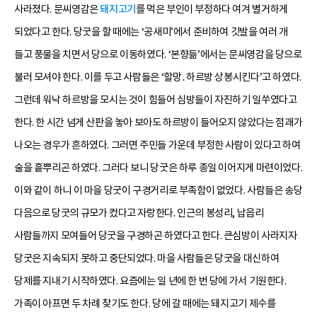
사라졌다. 문씨영감은
돼지고기
를 먹은 부인이 부정하다 여겨 별거하게
되었다고 한다. 당굿을 할 때에는 ‘공새미’에서 준비하여 깃발을 여러 개
들고 풍물을 치면서 당으로 이동하였다. ‘본향듦’에서는 문씨영감을 당으로
불러 모셔야 한다. 이를 두고 사람들은 ‘할망․하르방 상봉시킨다’고 하였다.
그런데 워낙 하르방을 모시는 것이 힘들어 심방들이 자진하기 일쑤였다고
한다. 한 시간 넘게 산판을 놓아 보아도 하르방이 들어오지 않았다는 점괘가
나오는 경우가 흔하였다. 그러면 주민들 가운데 부정한 사람이 있다고 하여
술을 흩뿌리곤 하였다. 그러다 보니 당굿은 하루 종일 이어지게 마련이었다.
이와 같이 하니 이 마을 당굿이 구경거리로 부족함이 없었다. 사람들은 송당
다음으로 당굿의 규모가 컸다고 자랑한다. 인근의 봉성리, 납읍리
사람들까지 모여들어 당굿을 구경하곤 하였다고 한다. 큰심방이 사라지자
당굿은 지속되지 못하고 중단되었다. 마을 사람들은 당굿을 대신하여
당제를 지내기 시작하였다. 요즘에는 일 년에 한 번 당에 가서 기원한다.
가족이 아프면 두 차례 찾기도 한다. 당에 갈 때에는 돼지고기 제수를