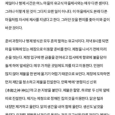
제일이나 행제 시간은 여느 마을의 유교식 마을제사와는 매우 다른 셈이다.
그러나 이렇게 된 것이 그다지 오랜 일이 아니다. 이 마을에서도 본래 다른
마을처럼 자시에 제사를 지냈다고 한다. 그러던 것을 편의를 좇아 이와 같이
바꾼 것이다.
준비 과정이나 행제 방식은 모두 흔히 말하는 유교식이다. 저녁 8시쯤 되면
마을 뒤쪽에 있는 제장으로 이동할 준비를 한다. 제청을 나서기 전에 미리
손을 씻는다. 제청 입구에 맨 금줄을 걷어내고 집사에게 향로에 불을 담아
들게 하여 앞세운다. 매우 가까운 곳임에도 차를 타고 이동한다. 인원이
많지 않아 제물을 한 번에 옮기기 어렵기 때문으로 보인다. 제장에 도착하면
먼저 제단을 청소하고 제물을 진설한다. 안쪽 벽에 ‘본향지신 신위
(本鄕之神 神位)’라고 쓴 지방을 붙인다. 제물은 할망․하르방 두 신위 앞에
따로 진설한다. 제기는 제청으로 정해진 집의 것을 이용한다. 닭은 털과
내장만 제거하고 올린다. 닭의 생간을 내어 함께 올린다. 생선도 날것을