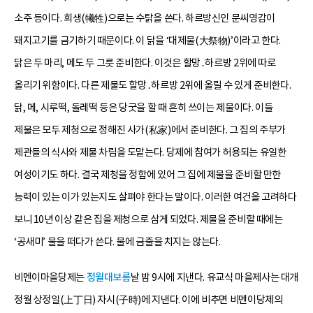
소주 등이다. 희생(犧牲)으로는 수탉을 쓴다. 하르방신인 문씨영감이
돼지고기를 금기하기 때문이다. 이 닭을 ‘대제물(大祭物)’이라고 한다.
닭은 두 마리, 메도 두 그릇 준비한다. 이것은 할망․하르방 2위에 따로
올리기 위함이다. 다른 제물도 할망․하르방 2위에 올릴 수 있게 준비한다.
닭, 메, 시루떡, 돌레떡 등은 당굿을 할 때 흔히 쓰이는 제물이다. 이들
제물은 모두 제청으로 정해진 사가(私家)에서 준비한다. 그 집의 주부가
제관들의 식사와 제물 차림을 도맡는다. 당제에 참여가 허용되는 유일한
여성이기도 하다. 결국 제청을 정함에 있어 그 집에 제물을 준비할 만한
능력이 있는 이가 있는지도 살펴야 한다는 말이다. 이러한 여건을 고려하다
보니 10년 이상 같은 집을 제청으로 삼게 되었다. 제물을 준비할 때에는
‘공새미’ 물을 떠다가 쓴다. 물에 금줄을 치지는 않는다.
비멘이마을당제는
정월대보름
날 밤 9시에 지낸다. 유교식 마을제사는 대개
정월 상정일(上丁日) 자시(子時)에 지낸다. 이에 비추면 비멘이당제의