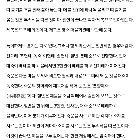
올린다. 이처럼 제물을 날것으로 올리는 것은 유교식을 따른 것이다. 메에는
띠 줄기를 조금 잘라 꽂아 놓는다. 메를 신위에 하나씩 올리고 띠 줄기를
꽂는 것은 무속식을 따른 것이다. 진설이 끝나면 각자 제복으로 갈아입는다.
제복은 도포에 유건이다. 제복은 평소 마을회관에 보관해 둔다.
특이하게도 홀기는 따로 없다. 그러나 행제의 순서는 일반적인 경우와 같다.
전폐례-초헌례-독축-아헌례-종헌례-철변-분폐 순으로 진행한다. 먼저
대축이 배례를 하고 물러서면 3헌관이 배례를 하고 전폐례가 이어진다.
축문은 다른 마을 포제와 비슷한 형식과 내용으로 미리 써 둔 것을 대축이
독축한다. 축문의 첫머리에 제목처럼 적어 둔 것은 ‘본향제축
(本鄕祭祝)’이다. 철변은 제물을 조금씩 떼어내 술잔에 모으는 것으로
대신한다. 철변을 한 뒤에는 3헌관, 전사관, 대축 순으로 배례하고
물러난다. 이어 분폐가 이루어진다. 축문을 사르고 제관 각자가 소지를
사르는 것이다. 제관이 저마다 소지를 사르는 것은 무속식을 따른 것이다.
이것이 끝나면 제물을 모두 걷어낸다. 한편 제장에서는 엄숙해야 한다.