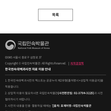
목록
03045 서울시 종로구 삼청로 37
Copyright © 국립민속박물관. All Rights Reserved.
|
저작권정책
한국민속대백과사전 자료 이용 안내
1. 한국민속대백과사전의 텍스트는 공공누리 제2유형(출처명시+상업적 이용금지)을
적용합니다.
(사전편찬팀: 02-3704-3225)
2. 상업적 이용이 필요하시면 국립민속박물관
과 사전
협의하시기 바랍니다.
[출처: 표제어명–국립민속박물관
3. 사전의 내용을 인용·활용하실 때에는 '