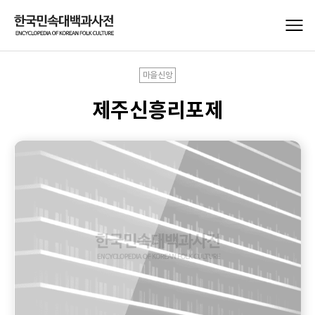
마을신앙
제주신흥리포제