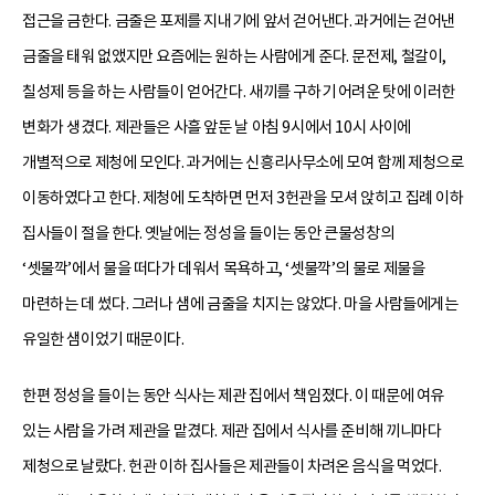
접근을 금한다. 금줄은 포제를 지내기에 앞서 걷어낸다. 과거에는 걷어낸
금줄을 태워 없앴지만 요즘에는 원하는 사람에게 준다. 문전제, 철갈이,
칠성제 등을 하는 사람들이 얻어간다. 새끼를 구하기 어려운 탓에 이러한
변화가 생겼다. 제관들은 사흘 앞둔 날 아침 9시에서 10시 사이에
개별적으로 제청에 모인다. 과거에는 신흥리사무소에 모여 함께 제청으로
이동하였다고 한다. 제청에 도착하면 먼저 3헌관을 모셔 앉히고 집례 이하
집사들이 절을 한다. 옛날에는 정성을 들이는 동안 큰물성창의
‘셋물깍’에서 물을 떠다가 데워서 목욕하고, ‘셋물깍’의 물로 제물을
마련하는 데 썼다. 그러나 샘에 금줄을 치지는 않았다. 마을 사람들에게는
유일한 샘이었기 때문이다.
한편 정성을 들이는 동안 식사는 제관 집에서 책임졌다. 이 때문에 여유
있는 사람을 가려 제관을 맡겼다. 제관 집에서 식사를 준비해 끼니마다
제청으로 날랐다. 헌관 이하 집사들은 제관들이 차려온 음식을 먹었다.