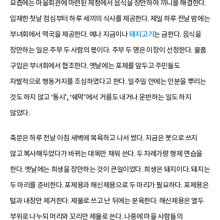
요즘에는 마을회관에 마련된 제청에서 음식을 장만하여 끼니를 해결한다.
입재한 첫날 점심부터 하루 세끼의 식사를 제공한다. 제일 하루 전날 밤에는
부녀회에서 떡국을 제공한다. 예나 지금이나
돼지고기
는 금한다. 음식을
장만하는 일은 주부 두 사람의 몫이다. 주부 두 명은 이장이 선정한다. 물품
구입은 부녀회에서 협조한다. 옛날에는 포제를 앞두고 주민들도
자발적으로 행동거지를 조심하였다고 한다. 일주일 안에는 인분을 뿌리는
것도 하지 않고 ‘통시’, ‘쉐막’에서 거름도 내거나 운반하는 일도 하지
않았다.
축문은 하루 전날 아침 새벽에 목욕하고 나서 썼다. 지금은 붓으로 쓰지
않고 복사해두었다가 바뀌는 대목만 채워 쓴다. 두 차례가량 행제 연습을
한다. 옛날에는 희생을 장만하는 것이 큰일이었다. 희생은 돼지이다. 돼지는
두 마리를 준비한다. 포제용과 해신제용으로 두 마리가 필요하다. 포제용은
털과 내장만 제거한다. 제물로 쓰고 난 뒤에는 분육한다. 해신제용은 열두
부위로 나누되 머리와 꼬리만 제물로 쓴다. 나중에 마을 사람들의