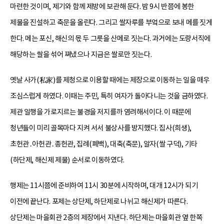
마련한 것이며, 제기와 함께 제방에 보관해 둔다. 밤 9시 반쯤에 봉한
제물을 진설하고 축문을 올린다. 그리고 쌀자루를 부엌으로 보내 메를 짓게
한다. 메는 포신, 해신의 몫 두 그릇을 산메로 짓는다. 과거에는 도량서직에
해당하는 쌀을 섞어 쪄냈으나 지금은 쌀로만 짓는다.
옛날 사가(私家)를 제청으로 이용할 때에는 제장으로 이동하는 일을 매우
조심스럽게 하였다. 이때는 주민, 특히 여자가 돌아다니는 것을 금하였다.
제관 일행을 가로지르는 불경을 저지를까 염려해서이다. 이 때문에
청년들이 미리 골목마다 지켜 서서 불상사를 방지했다. 집사(희생),
초헌관․아헌관․종헌관, 집례(폐백), 대축(축문), 알자(쌀 구덕), 기타
(하단제, 해신제 제물) 순서로 이동하였다.
행제는 11시쯤에 준비하여 11시 30분에 시작하며, 대개 12시가 되기
이전에 끝난다. 포제는 상단제, 하단제로 나뉘고 해신제가 따른다.
상단제는 마을회관 2층의 제장에서 지낸다. 하단제는 마을회관 옆 한쪽