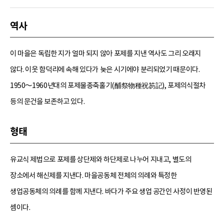
역사
이 마을은 독립한 지가 얼마 되지 않아 포제를 지낸 역사도 그리 오래지
않다. 이웃 함덕리에 속해 있다가 늦은 시기에야 분리되었기 때문이다.
1950～1960년대의 포제물종축홀기(酺祭物種祝笏記), 포제의식절차
등의 문건을 보존하고 있다.
형태
유교식 제법으로 포제를 상단제와 하단제로 나누어 지내고, 별도의
장소에서 해신제를 지낸다. 마을공동체 전체의 의례와 특정한
생업공동체의 의례를 함께 지낸다. 바다가 주요 생업 공간인 사정이 반영된
셈이다.