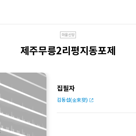
마을신앙
제주무릉2리평지동포제
집필자
김동섭(金東燮)