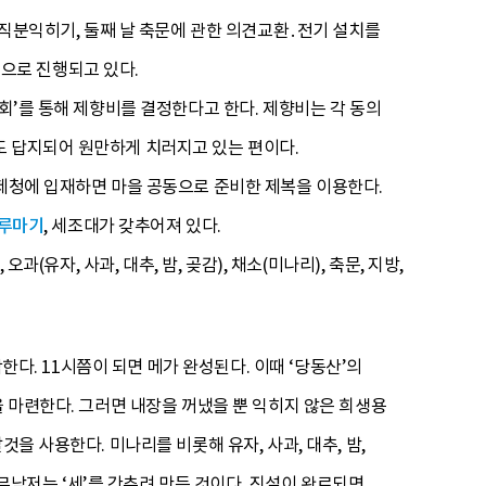
․직분익히기, 둘째 날 축문에 관한 의견교환․전기 설치를
순으로 진행되고 있다.
회’를 통해 제향비를 결정한다고 한다. 제향비는 각 동의
도 답지되어 원만하게 치러지고 있는 편이다.
 제청에 입재하면 마을 공동으로 준비한 제복을 이용한다.
루마기
, 세조대가 갖추어져 있다.
오과(유자, 사과, 대추, 밤, 곶감), 채소(미나리), 축문, 지방,
한다. 11시쯤이 되면 메가 완성된다. 이때 ‘당동산’의
을 마련한다. 그러면 내장을 꺼냈을 뿐 익히지 않은 희생용
을 사용한다. 미나리를 비롯해 유자, 사과, 대추, 밤,
 무남저는 ‘세’를 간추려 만든 것이다. 진설이 완료되면