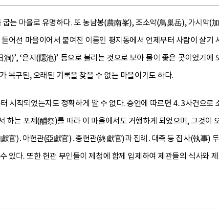
굽는 마을로 유명하다. 또 농남봉(農南峯), 조소악(鳥巢岳), 가시악(
 들어선 마을이어서 붙여진 이름인 평지동에서 언제부터 사람이 살기 시
동(高田洞)’, ‘은지(隱池)’ 등으로 불리는 것으로 보아 물이 좋은 곳이었기
가 복구된, 오래된 기록을 찾을 수 없는 마을이기도 하다.
터 시작되었는지도 정확하게 알 수 없다. 증언에 따르면 4․3사건으로
서 하는 포제(酺祭)를 따라 이 마을에서도 거행하게 되었으며, 그것이
獻官)․아헌관(亞獻官)․종헌관(終獻官)과 집례․대축 등 집사(執事) 두
수 있다. 또한 헌관 부인들이 제청에 함께 입제하여 제관들의 식사와 제