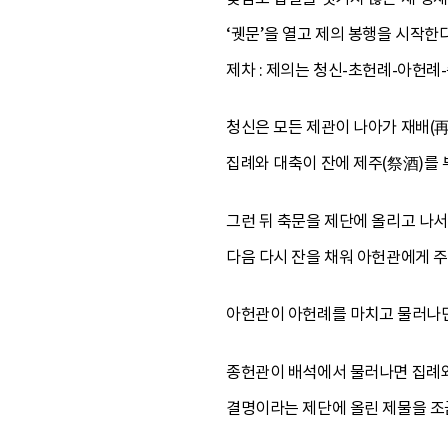
‘궷문’을 열고 제의 봉행을 시작한다
제차 : 제의는 청신-초헌례-아헌례
청신은 모든 제관이 나아가 재배(再
집례와 대축이 잔에 제주(祭酒)를 
그런 뒤 축문을 제단에 올리고 나
다음 다시 잔을 채워 아헌관에게 
아헌관이 아헌례를 마치고 물러나면
종헌관이 배석에서 물러나면 집례와 
결명이라는 제단에 올린 제물을 조금