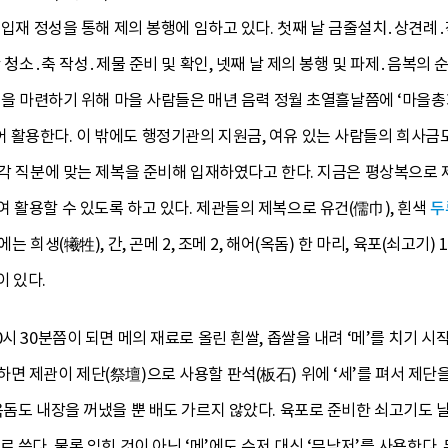
의 입재 정성을 통해 제의 봉행에 임하고 있다. 첫째 날 금줄설치․상견례
단 청소․축 작성․제물 준비 및 확인, 넷째 날 제의 봉행 및 파제․음복의 
비용을 마련하기 위해 마을 사람들은 매년 음력 정월 초열흘날쯤에 ‘마을총
 활용한다. 이 밖에도 행정기관의 지원금, 여유 있는 사람들의 희사금
각각 직분에 맞는 제복을 준비해 입재하였다고 한다. 지금은 평상복으로
 활용할 수 있도록 하고 있다. 제관들의 제복으로 유건(儒巾), 흰색
두
희생(犧牲), 간, 곤메 2, 조메 2, 해어(옥돔) 한 마리, 육포(쇠고기) 1, 
이 있다.
시 30분쯤이 되면 메의 재료로 올린 흰쌀, 좁쌀을 내려 ‘메’를 치기 시작
면 제관이 제단(祭壇)으로 사용할 판석(板石) 위에 ‘세’를 펴서 제단
돔도 내장을 꺼냈을 뿐 배도 가르지 않았다. 육포로 준비한 쇠고기도 날것
 쓴다. 물론 익힌 것이 아닌 ‘메’에도 수저 대신 ‘무남저’를 사용한다.