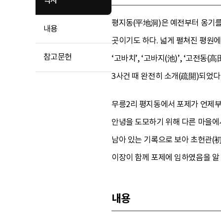
역사
평지동(平地洞)은 예전부터 옹기를 
내용
곳이기도 하다. 넓게 펼쳐진 평원에
참고문헌
‘고바치’, ‘고바지(池)’, ‘고전
3사건 때 완전히 소개(疏開)되었다
무릉2리 평지동에서 포제가 언제부
안녕을 도모하기 위해 다른 마을에
남아 있는 기록으로 보아 초헌관(初
이장이 함께 포제에 임하였음을 알 
내용