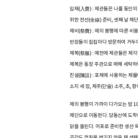
입재(入齋) : 제관들은 나흘 동안
위한 전선(全線) 준비, 셋째 날 제
제비(祭費) : 제의 봉행에 따른 
반장들이 집집마다 방문하여 거두어
제복(祭服) : 예전에 제관들은 제
제복은 동장 주관으로 매해 세탁하여
진설(陳設) : 포제에 사용하는 제물에는 
소지 세 장, 제주(단술) 소주, 초, 향
제의 봉행이 가까이 다가오는 밤 10
제단으로 이동한다. 당동산에 도착하
닭을 올린다. 어포로 준비한 생선 옥
곶감도 껍질을 벗기지 않은 채 생채로