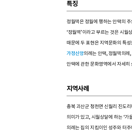
특징
정월떡은 정월에 행하는 안택의 주
‘정월떡’이라고 부르는 것은 시월상
때문에 두 표현은 지역문화의 특성
가정신앙
의례는 안택, 정월떡의례,
안택에 관한 문화영역에서 자세히 
지역사례
충북 괴산군 청천면 신월리 진도리마
의미가 있고, 시월상달에 하는 ‘가을
의례는 집의 지킴이인 성주와 터주에