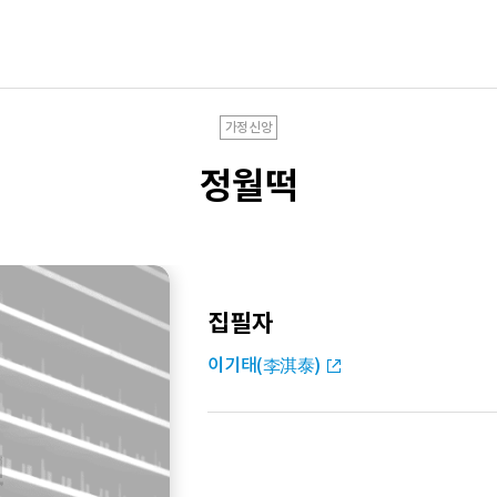
가정신앙
정월떡
집필자
이기태(李淇泰)