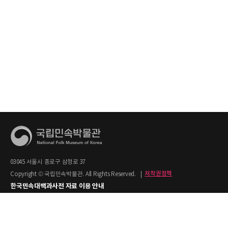
03045 서울시 종로구 삼청로 37
Copyright © 국립민속박물관. All Rights Reserved.
|
저작권정책
한국민속대백과사전 자료 이용 안내
1. 한국민속대백과사전의 텍스트는 공공누리 제2유형(출처명시+상업적 이용금지)을
적용합니다.