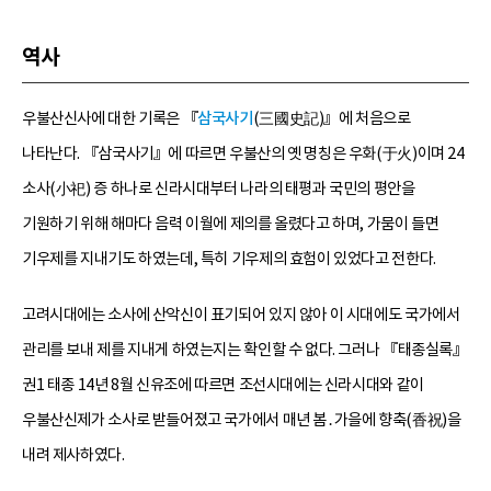
역사
우불산신사에 대한 기록은 『
삼국사기
(三國史記)』에 처음으로
나타난다. 『삼국사기』에 따르면 우불산의 옛 명칭은 우화(于火)이며 24
소사(小祀) 증 하나로 신라시대부터 나라의 태평과 국민의 평안을
기원하기 위해 해마다 음력 이월에 제의를 올렸다고 하며, 가뭄이 들면
기우제를 지내기도 하였는데, 특히 기우제의 효험이 있었다고 전한다.
고려시대에는 소사에 산악신이 표기되어 있지 않아 이 시대에도 국가에서
관리를 보내 제를 지내게 하였는지는 확인할 수 없다. 그러나 『태종실록』
권1 태종 14년 8월 신유조에 따르면 조선시대에는 신라시대와 같이
우불산신제가 소사로 받들어졌고 국가에서 매년 봄․가을에 향축(香祝)을
내려 제사하였다.