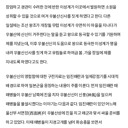
장엄하고 경관이 수려한 것에 반한 이성계가 이곳에서 발원하면 소원을
성취할 수 있을 것으로 여겨 우불산신사를 짓게 하였다고 한다. 다른
일설에는 조선 왕조가 개창될 무렵 이성계가 우연히 이 마을을 지나다가
우불산에 산신이 거주한다는 말을 듣고 왕으로 등극할 수 있기를 기원하며
제를 지냈는데, 이후 우불산신의 도움으로 왕으로 등극한 이성계가 명을
내려 우불산신사를 짓게 하고 유림들로 하여금 봄․가을 정일에 제를
지내도록 하였다고도 한다.
우불산신의 영험함에 대한 구전자료는 임진왜란과 일제강점기를 시대적
배경으로 하여 일본군을 응징하는 내용이 주를 이룬다. 먼저 임진왜란 때
왜병들이 우불산 남쪽에 진을 치자 우불산신이 신풍(神風)을 일으켜
왜병들을 몰살시켰다는 이야기는 다음과 같다. 임진왜란이 있던 어느해
울산부 서면장(西面將)이 우불산성에 진을 치고 왜군과 맞서 싸울 준비를
하고 있었다. 이때 왜병들이 지경고개를 넘어 화승총을 쏘면서