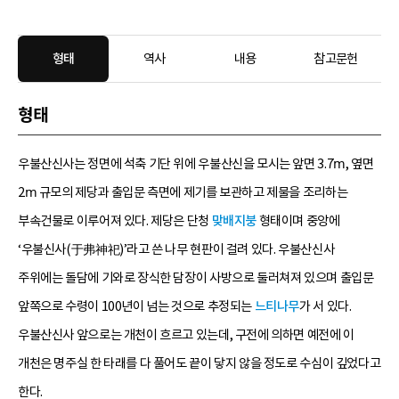
형태
역사
내용
참고문헌
형태
우불산신사는 정면에 석축 기단 위에 우불산신을 모시는 앞면 3.7ⅿ, 옆면
2ⅿ 규모의 제당과 출입문 측면에 제기를 보관하고 제물을 조리하는
부속건물로 이루어져 있다. 제당은 단청
맞배지붕
형태이며 중앙에
‘우불신사(于弗神祀)’라고 쓴 나무 현판이 걸려 있다. 우불산신사
주위에는 돌담에 기와로 장식한 담장이 사방으로 둘러쳐져 있으며 출입문
앞쪽으로 수령이 100년이 넘는 것으로 추정되는
느티나무
가 서 있다.
우불산신사 앞으로는 개천이 흐르고 있는데, 구전에 의하면 예전에 이
개천은 명주실 한 타래를 다 풀어도 끝이 닿지 않을 정도로 수심이 깊었다고
한다.