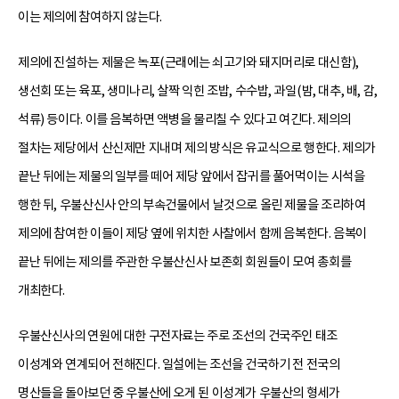
이는 제의에 참여하지 않는다.
제의에 진설하는 제물은 녹포(근래에는 쇠고기와 돼지머리로 대신함),
생선회 또는 육포, 생미나리, 살짝 익힌 조밥, 수수밥, 과일(밤, 대추, 배, 감,
석류) 등이다. 이를 음복하면 액병을 물리칠 수 있다고 여긴다. 제의의
절차는 제당에서 산신제만 지내며 제의 방식은 유교식으로 행한다. 제의가
끝난 뒤에는 제물의 일부를 떼어 제당 앞에서 잡귀를 풀어먹이는 시석을
행한 뒤, 우불산신사 안의 부속건물에서 날것으로 올린 제물을 조리하여
제의에 참여한 이들이 제당 옆에 위치한 사찰에서 함께 음복한다. 음복이
끝난 뒤에는 제의를 주관한 우불산신사 보존회 회원들이 모여 총회를
개최한다.
우불산신사의 연원에 대한 구전자료는 주로 조선의 건국주인 태조
이성계와 연계되어 전해진다. 일설에는 조선을 건국하기 전 전국의
명산들을 돌아보던 중 우불산에 오게 된 이성계가 우불산의 형세가