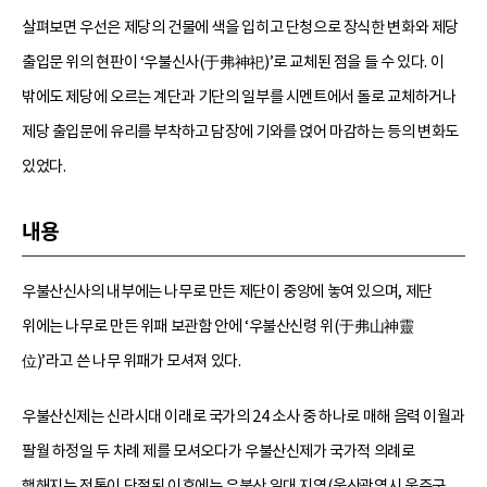
살펴보면 우선은 제당의 건물에 색을 입히고 단청으로 장식한 변화와 제당
출입문 위의 현판이 ‘우불신사(于弗神祀)’로 교체된 점을 들 수 있다. 이
밖에도 제당에 오르는 계단과 기단의 일부를 시멘트에서 돌로 교체하거나
제당 출입문에 유리를 부착하고 담장에 기와를 얹어 마감하는 등의 변화도
있었다.
내용
우불산신사의 내부에는 나무로 만든 제단이 중앙에 놓여 있으며, 제단
위에는 나무로 만든 위패 보관함 안에 ‘우불산신령 위(于弗山神靈
位)’라고 쓴 나무 위패가 모셔져 있다.
우불산신제는 신라시대 이래로 국가의 24 소사 중 하나로 매해 음력 이월과
팔월 하정일 두 차례 제를 모셔오다가 우불산신제가 국가적 의례로
행해지는 전통이 단절된 이후에는 우불산 일대 지역(울산광역시 울주군