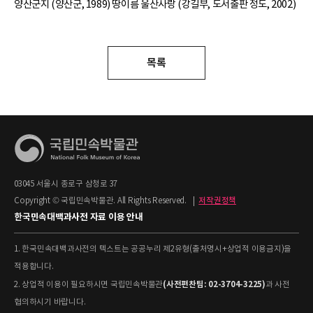
양산군지 (양산군, 1989) 땅이름 울산사랑 (강길부, 도서출판 정도, 2002)
목록
03045 서울시 종로구 삼청로 37
Copyright © 국립민속박물관. All Rights Reserved.
|
저작권정책
한국민속대백과사전 자료 이용 안내
1. 한국민속대백과사전의 텍스트는 공공누리 제2유형(출처명시+상업적 이용금지)을
적용합니다.
(사전편찬팀: 02-3704-3225)
2. 상업적 이용이 필요하시면 국립민속박물관
과 사전
협의하시기 바랍니다.