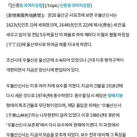
『[신증
동국여지승람
](/topic/
신증동국여지승람
)
(新增東國輿地勝覽)』 권20 울산군 사묘조에 보면 우불산신사는
1623년(인조 1)에 세워졌으며, 1644년(인조 22)에 제사(齊舍) 세 칸을
세우고 임야 및 전답 5두락을 단의 재물로 하여 해마다 이월과 팔월 하정일
(下丁日)에 울산부사로 하여금 제를 지내게 하였다.
조선시대 우불산은 울산군에 소속되어 있었으나 근대 이후 행적구역이
개편되면서 지금은 양산시에 편입되어 있다.
우불산신사는 이후 여러 차례 보수를 거쳤다. 지금의 건물을 1918년에
다시 세운 것으로 1974년에 중수하였다. 중수할 당시 제당은
맞배지붕
형태의 목조건물로 무단청이었으며, 제당 출입문 위에는 ‘우불산신사
(于弗山神祀)’라는 나무현판이 걸려 있었다. 이후 1980년대 후반에
‘우불산신사 보존회’에서 다시 보수하여 현재에 이른다. 이 과정에서
우불산신사는 지금의 모습을 갖추게 되었다. 보수 전과 대비해 그 특징을