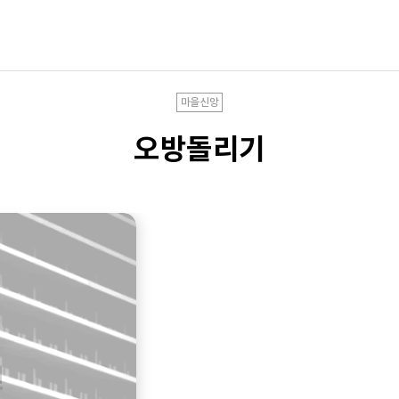
마을신앙
오방돌리기