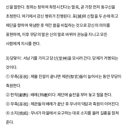
신을 말한다. 청좌는 청하여 좌정시킨다는 말로, 곧 가장 먼저 동구신을
초청한다. 여기에서 강신 행위가 진행된다. 포(脯)와 신칼을 두 손에 쥐고
제단을 향하여 묵념한 후 약간 몸을 비칠하는 것으로 강신의 의미를
표현하며, 이후 무당의 말은 신의 말로 바뀌어 권능을 지니고 모든
사람에게 지시를 한다.
3) 당맞이 : 서낭기를 가지고 당신(堂神)을 모시러 간다. 당제가 거행되는
것이다.
① 무축(巫祝) : 제물 진설이 끝나면 제관(祭官)들이 늘어서는 동안 무당이
축원한다.
② 헌작(獻酌) : 배례(拜禮)이다. 제단에 술잔을 부어 놓고 절을 한다.
③ 무축(巫祝) : 제관들의 배례가 끝난 후 무녀의 덕담과 축원이 이어진다.
④ 소지(燒紙) : 무녀가 마을에서 요구하는 대로 소지를 올려 길흉을 점쳐
준다.