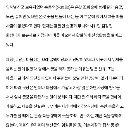
영해별신굿 보유자였던 송동숙(宋東淑)은 온갖 조화술에 능해 칼과 송곳,
노끈, 종이만 있으면 온갖 꽃을 만들어 내는 등 이 부문에 있어서 그를 따를
사람이 없었다고 한다. 현재는 맏딸인 송명희 무녀와 사위인 김장길
화랭이가 보유자로 지정되어 맥을 이으면서 활발하게 전승활동을 벌이고
있다.
제장(굿당) : 마을에는 으레 골맥이당과 서낭당이 있으나 이곳에서 무제를
올리는 일이 없었다. 당에서 굿을 하지 못하는 이유는 당은 산 위 또는
마을과 떨어진 외딴곳에 있어서 주민들이 모일 만한 공간이 없기 때문이다.
이에 따라 굿당은 언제나 마을에서 가깝고 가장 넓은 해변사장에 천막을
쳐서 임시 굿당을 마련하는 것이 상례이다. 제단은 으레 바다 쪽을 향하여
가설하고 제물을 진설한다. 무녀는 제상 앞에서 강신·청배·축원 등을 하고
무가를 할 때에는 관중 쪽을 향하여 굿을 하며, 반주자는 제단 쪽을 향하여
앉는다. 마을의 유지이며 별신굿의 임원들(이장, 어촌계장과 집사 등)은