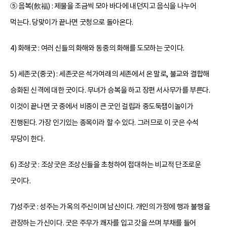
⑤ 음복(飮福) : 제물을 조금씩 모아 바다에 내던지고 음식을 나누어
먹는다. 당맞이가 끝나면 굿청으로 돌아온다.
4) 화해굿 : 여러 신들의 화해와 동중의 화해를 도모하는 굿이다.
5) 세존굿(중굿) : 세존굿은 석가여래의 세존에서 온 말로, 불교와 결합해
승화된 신격에 대한 굿이다. 무녀가 승복을 하고 장편 서사무가를 부른다.
이것이 끝나면 굿 중에서 비중이 큰 굿인 걸립과 중도둑잽이놀이가
진행된다. 가장 인기있는 종목이라 할 수 있다. 그러므로 이 굿은 수석
무당이 한다.
6) 조상굿 : 조상굿은 조상신들을 초청하여 접대하는 비교적 단조로운
굿이다.
7)성주굿 : 성주는 가옥의 주신이며 남신이다. 개인의 가정에 행과 불행을
관장하는 가신이다. 굿은 주무가 쾌자를 입고 갓을 쓰며 부채를 들어