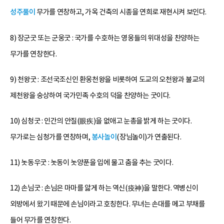
성주풀이
무가를 연창하고, 가옥 건축의 시종을 연희로 재현시켜 보인다.
8) 장군굿 또는 군웅굿 : 국가를 수호하는 영웅들의 위대성을 찬양하는
무가를 연창한다.
9) 천왕굿 : 조선국조신인 환웅천왕을 비롯하여 도교의 오천왕과 불교의
제천왕을 숭상하여 국가민족 수호의 덕을 찬양하는 굿이다.
10) 심청굿 : 인간의 안질(眼疾)을 없애고 눈총을 밝게 하는 굿이다.
무가로는 심청가를 연창하며,
봉사놀이
(장님놀이)가 연출된다.
11) 놋동우굿 : 놋동이 놋양푼을 입에 물고 춤을 추는 굿이다.
12) 손님굿 : 손님은 마마를 앓게 하는 역신(疫神)을 말한다. 역병신이
외방에서 왔기 때문에 손님이라고 호칭한다. 무녀는 손대를 메고 부채를
들어 무가를 연창한다.