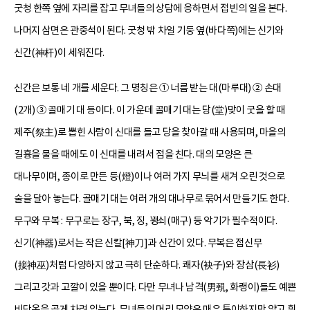
굿청 한쪽 옆에 자리를 잡고 무녀들의 상담에 응하면서 접빈의 일을 본다.
나머지 삼면은 관중석이 된다. 굿청 밖 차일 기둥 옆(바다쪽)에는 신기와
신간(神杆)이 세워진다.
신간은 보통 네 개를 세운다. 그 명칭은 ① 너름 받는 대(마루대) ② 손대
(2개) ③ 골매기 대 등이다. 이 가운데 골매기 대는 당(堂)맞이 굿을 할 때
제주(祭主)로 뽑힌 사람이 신대를 들고 당을 찾아갈 때 사용되며, 마을의
길흉을 물을 때에도 이 신대를 내려서 점을 친다. 대의 모양은 큰
대나무이며, 종이로 만든 등(燈)이나 여러 가지 무늬를 새겨 오린 것으로
술을 달아 놓는다. 골매기 대는 여러 개의 대나무로 묶어서 만들기도 한다.
무구와 무복 : 무구로는 장구, 북, 징, 꽹쇠(매구) 등 악기가 필수적이다.
신기(神器)로서는 작은 신칼[神刀]과 신간이 있다. 무복은 접신무
(接神巫)처럼 다양하지 않고 극히 단순하다. 쾌자(袂子)와 장삼(長衫)
그리고 갓과 고깔이 있을 뿐이다. 다만 무녀나 남격(男覡, 화랭이)들도 예쁜
비단옷을 곱게 차려 입는다. 무녀들의 머리 모양은 매우 특이하지만 얇고 흰