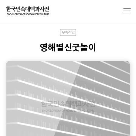
무속신앙
영해별신굿놀이