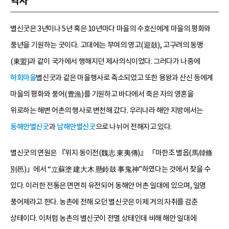
역사
별신굿은 3년이나 5년 혹은 10년마다 마을의 수호신에게 마을의 평화와
풍년을 기원하는 굿이다. 고대에는 부여의 영고(迎鼓), 고구려의 동맹
(東盟)과 같이 국가에서 행해지던 제사의식이었다. 그러다가 나중에
하회마을
별신굿과 같은 마을행사로 축소되었고 또한 용왕과 산신 등에게
마을의 평화와 풍어(豊漁)를 기원하고 바다에서 죽은 자의 영혼을
위로하는 해변 어촌의 행사로 변천해 갔다. 우리나라 해안 지방에서는
동해안별신굿
과
남해안별신굿
으로 나뉘어 전해지고 있다.
별신굿의 연원은 『위지 동이전(魏志 東夷傳)』 「마한조 별읍(馬韓條
別邑)」에서 “立蘇塗 建大木 懸鈴鼓 事鬼神”하였다는 것에서 찾을 수
있다. 이러한 전통은 면면히 유전되어 동해안 어촌 일대에 있으며, 일명
풍어제라고 한다. 농촌에 전해 오던 별신굿은 이제 거의 자취를 감춘
상태이다. 이처럼 농촌의 별신굿이 전멸 상태인데 비해 해안 일대에