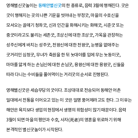
영해별신굿놀이는
동해안별신굿
의 한 종류로, 음력 3월에 행해진다. 굿은
굿이 행해지는 곳의 나쁜 기운을 씻어내는 부정굿, 마을의 수호신을
모셔오는 골매기 청좌굿, 신과 인간을 화해시키는 화해굿, 시준굿 또는
중굿이라고도 불리는 세존굿, 조상신에 대한 조상굿, 가옥을 관장하는
성주신에게 바치는 성주굿, 천왕신에 대한 천왕굿, 눈병을 없애주는
굿거리인 심청굿, 무녀가 축원을 한 뒤 놋대야를 입에 무는 놋동이굿,
마마를 앓게 하는 손님신에 대한 손님굿, 용왕신에 대한 용왕굿, 신들을
따라 다니는 수비들을 풀어먹이는 거리굿의 순서로 진행된다.
영해별신굿은 세습무당의 굿이다. 조상대대로 전승되어 동해안 어촌
일대에서 전통을 이어오고 있는 이 굿은 일명 풍어제라고도 한다. 그 이유는
해안은 육지보다 생업의 현장에서 생명의 위험성이 많기 때문이다. 음력
3월이 되면 마을의 평안과 수호, 사자(死者)의 영혼을 위로하기 위해
본격적인 별신굿놀이가 시작된다.