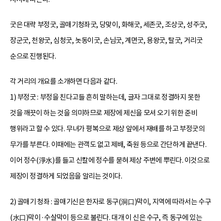
굿은 대략 부정굿, 골매기청좌굿, 당맞이, 화해굿, 세존굿, 조상굿, 성주굿,
장군굿, 천왕굿, 심청굿, 놋동이굿, 손님굿, 계면굿, 용왕굿, 탈굿, 거리굿
순으로 진행된다.
각 거리의 개요를 소개하면 다음과 같다.
1) 부정굿 : 부정을 친다고들 흔히 말하는데, 글자 그대로 정결하지 못한
것을 깨끗이 하는 것을 의미하므로 제장에 제신을 모셔 오기 위한 준비
행위라고 할 수 있다. 무녀가 평복으로 제상 앞에서 재배를 하고 부정굿의
무가를 부른다. 이때에는 관객도 없고 제배, 축원 등으로 간단하게 끝낸다.
이어 정수(淨水)를 들고 신칼에 정수를 묻혀 제상 주변에 뿌린다. 이것으로
제장이 정결하게 되었음을 알리는 것이다.
2) 골매기 청좌 : 골매기신은 한자로 동구(洞口)막이, 지역에 따라서는 수구
(水口)막이·수살막이 등으로 불린다. 대개 이 신은 수구, 즉 동구에 있는