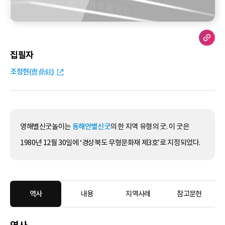
집필자
조정현(曺鼎鉉)
영해별신굿놀이는
동해안별신굿
의 한 지역 유형의 굿. 이 굿은
1980년 12월 30일에 ‘경상북도 무형문화재 제3호’로 지정되었다.
역사
내용
지역사례
참고문헌