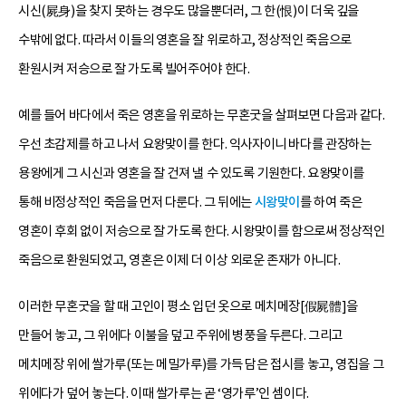
시신(屍身)을 찾지 못하는 경우도 많을뿐더러, 그 한(恨)이 더욱 깊을
수밖에 없다. 따라서 이들의 영혼을 잘 위로하고, 정상적인 죽음으로
환원시켜 저승으로 잘 가도록 빌어주어야 한다.
예를 들어 바다에서 죽은 영혼을 위로하는 무혼굿을 살펴보면 다음과 같다.
우선 초감제를 하고 나서 요왕맞이를 한다. 익사자이니 바다를 관장하는
용왕에게 그 시신과 영혼을 잘 건져 낼 수 있도록 기원한다. 요왕맞이를
통해 비정상적인 죽음을 먼저 다룬다. 그 뒤에는
시왕맞이
를 하여 죽은
영혼이 후회 없이 저승으로 잘 가도록 한다. 시왕맞이를 함으로써 정상적인
죽음으로 환원되었고, 영혼은 이제 더 이상 외로운 존재가 아니다.
이러한 무혼굿을 할 때 고인이 평소 입던 옷으로 메치메장[假屍體]을
만들어 놓고, 그 위에다 이불을 덮고 주위에 병풍을 두른다. 그리고
메치메장 위에 쌀가루(또는 메밀가루)를 가득 담은 접시를 놓고, 영집을 그
위에다가 덮어 놓는다. 이때 쌀가루는 곧 ‘영가루’인 셈이다.