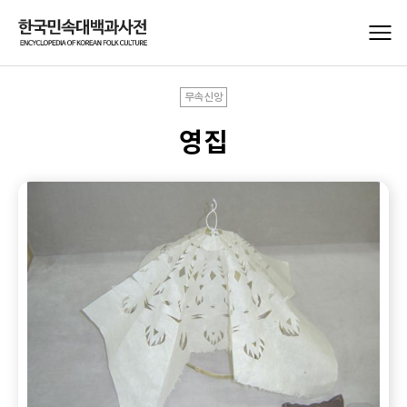
무속신앙
영집