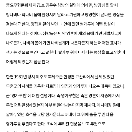
중요무형문화재 제71호 김윤수 심방의 설명에 의하면, 방광침을 할 때
청나비나 백나비 몸에 환생시켜 달라고 기원하고 방광침이 끝나면 영집을
걷는다고 한다. 영집을 걷어 보면 그 안에 있던 쌀가루에 어떤 형상이
나오게 된다는 것이다. 심방들은 만약 영혼이 새의 몸에 가면 새발자국이
나오든가, 나비의 몸에 가면 나비날개가 나온다든지 하는 어떠한 표시가
생기는 것으로 여긴다고 말한다. 쌀가루 위에 나타나는 형상을 보고 영혼이
어떻게 되었는지 점을 친다.
한편 1981년 당시 제주도 북제주군 한경면 고산리에서 실제 있었던
무혼굿의 사례를 기록한 자료집에 영집과 영가루가 나오는 대목이 있으니,
곧 ‘영가루침’에 대한 설명이다. 즉 영가루침은 죽은 영혼이 저승에 가서
무엇으로 환생하였는지 여부를 알아보는 마지막 제차다. 메치메장 밑에
깔아두었던 초석을 굿당 한가운데로 꺼내어 그 위에 술을 뿌린 다음
영가루를 뿌린다고 한다. 초석에 뿌려진 형상을 보고 무엇으로