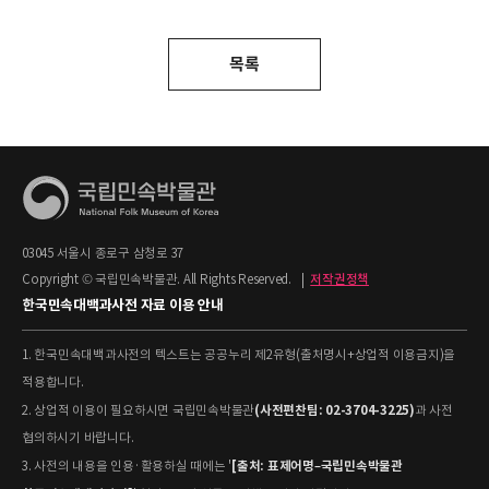
목록
03045 서울시 종로구 삼청로 37
Copyright © 국립민속박물관. All Rights Reserved.
|
저작권정책
한국민속대백과사전 자료 이용 안내
1. 한국민속대백과사전의 텍스트는 공공누리 제2유형(출처명시+상업적 이용금지)을
적용합니다.
(사전편찬팀: 02-3704-3225)
2. 상업적 이용이 필요하시면 국립민속박물관
과 사전
협의하시기 바랍니다.
[출처: 표제어명–국립민속박물관
3. 사전의 내용을 인용·활용하실 때에는 '