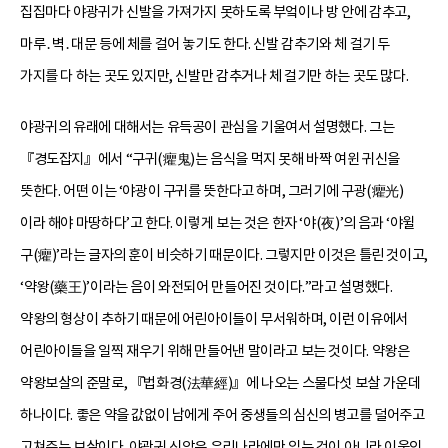
집집마다 야광귀가 신발을 가져가지 못하도록 부엌이나 방 안에 감추고,
마루․벽․대문 등에 체를 걸어 놓기도 한다. 신발 감추기와 체 걸기 두
가지를 다 하는 곳도 있지만, 신발만 감추거나 체 걸기만 하는 곳도 많다.
야광귀의 유래에 대해서는 유득공이 관심을 기울여서 설명했다. 그는
『경도잡지』에서 “구귀(癯鬼)는 음식을 먹지 못해 바짝 여윈 귀신을
뜻한다. 어떤 이는 ‘야광이 구귀를 뜻한다고 하며, 그러기에 구광(癯光)
이라 해야 마땅하다’고 한다. 이렇게 보는 것은 한자 ‘야(夜)’의 음과 ‘야윌
구(癯)’라는 글자의 훈이 비슷하기 때문이다. 그렇지만 이것은 틀린 것이고,
‘약왕(藥王)’이라는 음이 와전되어 만들어진 것이다.”라고 설명했다.
약왕의 형상이 추하기 때문에 어린아이들이 무서워하며, 이런 이유에서
어린아이들을 일찍 재우기 위해 만들어낸 말이라고 보는 것이다. 약왕은
약왕보살의 준말로, 『법화경(法華經)』에 나오는 스물다섯 보살 가운데
하나이다. 좋은 약을 값없이 남에게 주어 중생들의 심신의 병고를 덜어주고
고쳐주는 보살이다. 야광귀 신앙은 우리나라에만 있는 것이 아니라 이웃인