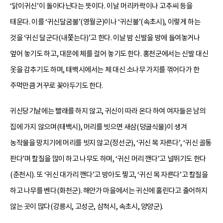
‘닭이귀신’이 돌아다닌다는 뜻이다. 이날 머리카락이나 고추씨 등을
태운다. 이를 ‘귀신달굼불’(영월군)이나 ‘귀신불’(속초시), 이렇게 하는
것을 ‘귀신 달군다(내쫓는다)’고 한다. 이날 밤 신발을 방에 들여놓거나
엎어 놓기도 하고, 대문에 체를 걸어 놓기도 한다. 홍천군에서는 신발 대신
옷을 감추기도 하며, 태백시에서는 체 대신 소나무 가지를 꺾어다가 한
주먹만큼 거꾸로 꽂아두기도 한다.
귀신당기날에는 빨래를 하지 않고, 귀신이 따라 온다 하여 여자들은 남의
집에 가지 않으며(태백시), 머리를 빗으면 새삼(덩굴식물)이 생겨
농작물을 망치기에 머리를 빗지 않고(정선군), ‘귀신 목 자른다’, ‘귀신 골통
판다’며 칼질을 많이 하고 나무도 하며, ‘귀신 머리 깬다’고 널뛰기도 한다
(춘천시). 또 ‘귀신 대가리 깬다’고 방아도 찧고, ‘귀신 목 자른다’고 칼질을
하고 나무를 벤다(화천군). 해안가 마을에서는 귀신에 홀린다고 출어하지
않는 곳이 많다(강릉시, 고성군, 삼척시, 속초시, 양양군).