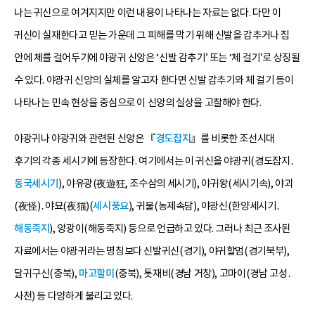
나는 귀신으로 여겨지지만 이런 내용이 나타나는 자료는 없다. 다만 이
귀신이 실재한다고 믿는 가운데 그 피해를 막기 위해 신발을 감추거나 집
안에 체를 걸어두기에 야광귀 신앙은 ‘신발 감추기’ 또는 ‘체 걸기’로 상징될
수 있다. 야광귀 신앙의 실체를 알고자 한다면 신발 감추기와 체 걸기 등이
나타나는 민속 현상을 중심으로 이 신앙의 실상을 고찰해야 한다.
야광귀나 야광귀와 관련된 신앙은 『
경도잡지
』를 비롯한 조선시대
후기의 각종 세시기에 등장한다. 여기에서는 이 귀신을 야광귀(경도잡지․
동국세시기
), 야유광(夜遊狂, 조수삼의 세시기), 야귀왕(세시기속), 야괴
(夜怪)․야묘(夜猫)(
세시풍요
), 귀물(농제속담), 야광신(한양세시기․
해동죽지
), 앙광이(해동죽지) 등으로 언급하고 있다. 그러나 최근 조사된
자료에서는 야광귀라는 명칭보다 신발귀신(경기), 야귀할멈(경기북부),
달귀구신(충북),
마고할미
(충북), 톳재비(경남 거창), 고마이(경남 고성․
사천) 등 다양하게 불리고 있다.