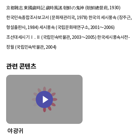
京都雜志 東國歲時記 歲時風謠 朝鮮の鬼神 (朝鮮總督府, 1930)
한국민속종합조사보고서 (문화재관리국, 1978) 한국의 세시풍속 (장주근,
형설출판사, 1984) 세시풍속 (국립문화재연구소, 2001～2006)
조선대세시기Ⅰ․Ⅱ (국립민속박물관, 2003～2005) 한국세시풍속사전-
정월 (국립민속박물관, 2004)
관련 콘텐츠
야광귀