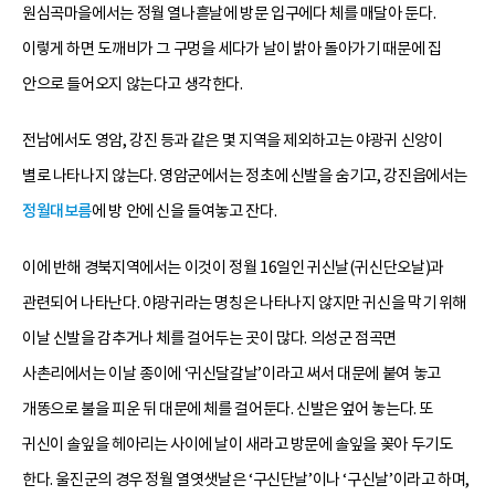
원심곡마을에서는 정월 열나흗날에 방문 입구에다 체를 매달아 둔다.
이렇게 하면 도깨비가 그 구멍을 세다가 날이 밝아 돌아가기 때문에 집
안으로 들어오지 않는다고 생각한다.
전남에서도 영암, 강진 등과 같은 몇 지역을 제외하고는 야광귀 신앙이
별로 나타나지 않는다. 영암군에서는 정초에 신발을 숨기고, 강진읍에서는
정월대보름
에 방 안에 신을 들여놓고 잔다.
이에 반해 경북지역에서는 이것이 정월 16일인 귀신날(귀신단오날)과
관련되어 나타난다. 야광귀라는 명칭은 나타나지 않지만 귀신을 막기 위해
이날 신발을 감추거나 체를 걸어두는 곳이 많다. 의성군 점곡면
사촌리에서는 이날 종이에 ‘귀신달갈날’이라고 써서 대문에 붙여 놓고
개똥으로 불을 피운 뒤 대문에 체를 걸어둔다. 신발은 엎어 놓는다. 또
귀신이 솔잎을 헤아리는 사이에 날이 새라고 방문에 솔잎을 꽂아 두기도
한다. 울진군의 경우 정월 열엿샛날은 ‘구신단날’이나 ‘구신날’이라고 하며,