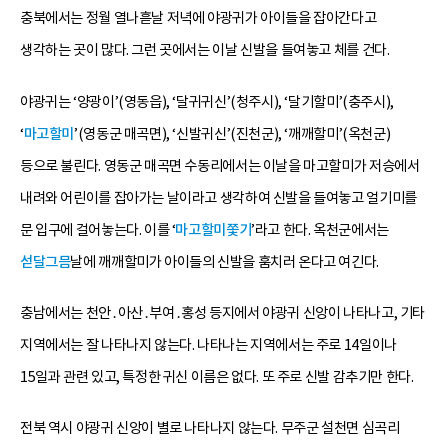
충북에서는 정월 열나흗날 저녁에 야광귀가 아이들을 잡아간다고
생각하는 곳이 많다. 그런 곳에서는 이날 신발을 들여놓고 체를 건다.
야광귀는 ‘양광이’(영동읍), ‘달귀귀신’(청주시), ‘달기할미’(충주시),
‘
마고할미
’(영동군 매곡면), ‘신발귀신’(진천군), ‘깨깨할미’(옥천군)
등으로 불린다. 영동군 매곡면 수동리에서는 이날을 마고할미가 저승에서
내려와 어린이를 잡아가는 날이라고 생각하여 신발을 들여놓고 얼기미를
문 입구에 걸어놓는다. 이를 ‘
마고할미쫓기
’라고 한다. 옥천군에서는
섣달그믐
날에 깨깨할미가 아이들의 신발을 훔치러 온다고 여긴다.
충남에서는 천안․아산․부여․홍성 등지에서 야광귀 신앙이 나타나고, 기타
지역에서는 잘 나타나지 않는다. 나타나는 지역에서는 주로 14일이나
15일과 관련 있고, 특정한 귀신 이름은 없다. 또 주로 신발 감추기만 한다.
전북 역시 야광귀 신앙이 별로 나타나지 않는다. 무주군 설천면 심곡리