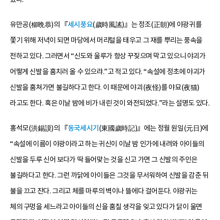
유만공(柳晩恭)의 『
세시풍요
(歲時風謠)』는 정조(正朝)에 야광귀를
쫓기 위해 저녁이 되면 마당에서 머리털을 태우고 그 재를 뿌리는 풍속을
전하고 있다. 그러면서 “신도와 울루가 항상 꾸짖으며 막고 있으니 야괴가
어떻게 신발을 훔치러 올 수 있으랴.”고 적고 있다. “속설에 정초에 야괴가
신발을 훔쳐가면 불길하다고 한다. 이 때문에 야괴(夜怪)를 야묘(夜猫)
라고도 한다. 혹은 이날 밤에 비가 내린 것이 와전되었다.”라는 설명도 있다.
홍석모(洪錫謨)의 『
동국세시기
(東國歲時記)』에는 정월 원일(元日)에
“속설에 이름이 야광이라고 하는 귀신이 이날 밤 인가에 내려와 아이들의
신발을 두루 신어 보다가 딱 들어맞는 것을 신고 가면 그 신발의 주인은
불길하다고 한다. 그런 까닭에 아이들은 그것을 무서워하여 신발을 감춘 뒤
불을 끄고 잔다. 그리고 체를 마루의 벽이나 뜰에다 걸어둔다. 야광귀는
체의 구멍을 세느라고 아이들의 신을 훔칠 생각을 잊고 있다가 닭이 울면