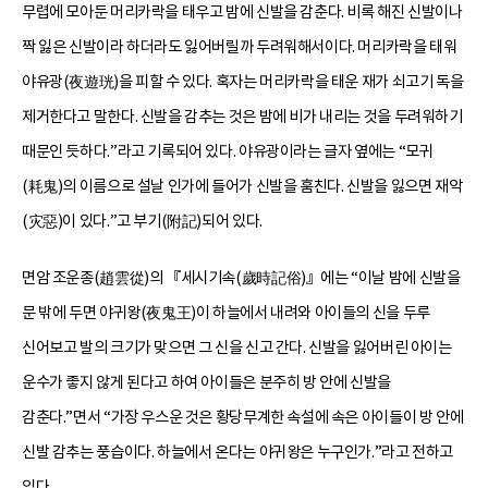
무렵에 모아둔 머리카락을 태우고 밤에 신발을 감춘다. 비록 해진 신발이나
짝 잃은 신발이라 하더라도 잃어버릴까 두려워해서이다. 머리카락을 태워
야유광(夜遊珖)을 피할 수 있다. 혹자는 머리카락을 태운 재가 쇠고기 독을
제거한다고 말한다. 신발을 감추는 것은 밤에 비가 내리는 것을 두려워하기
때문인 듯하다.”라고 기록되어 있다. 야유광이라는 글자 옆에는 “모귀
(耗鬼)의 이름으로 설날 인가에 들어가 신발을 훔친다. 신발을 잃으면 재악
(灾惡)이 있다.”고 부기(附記)되어 있다.
면암 조운종(趙雲從)의 『세시기속(歲時記俗)』에는 “이날 밤에 신발을
문 밖에 두면 야귀왕(夜鬼王)이 하늘에서 내려와 아이들의 신을 두루
신어보고 발의 크기가 맞으면 그 신을 신고 간다. 신발을 잃어버린 아이는
운수가 좋지 않게 된다고 하여 아이들은 분주히 방 안에 신발을
감춘다.”면서 “가장 우스운 것은 황당무계한 속설에 속은 아이들이 방 안에
신발 감추는 풍습이다. 하늘에서 온다는 야귀왕은 누구인가.”라고 전하고
있다.