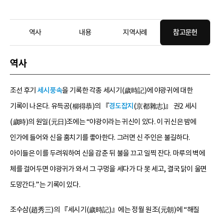
역사
내용
지역사례
참고문헌
역사
조선 후기
세시풍속
을 기록한 각종 세시기(歲時記)에 야광귀에 대한
기록이 나온다. 유득공(柳得恭)의 『
경도잡지
(京都雜志)』 권2 세시
(歲時)의 원일(元日)조에는 “야광이라는 귀신이 있다. 이 귀신은 밤에
인가에 들어와 신을 훔치기를 좋아한다. 그러면 신 주인은 불길하다.
아이들은 이를 두려워하여 신을 감춘 뒤 불을 끄고 일찍 잔다. 마루의 벽에
체를 걸어두면 야광귀가 와서 그 구멍을 세다가 다 못 세고, 결국 닭이 울면
도망간다.”는 기록이 있다.
조수삼(趙秀三)의 『세시기(歲時記)』에는 정월 원조(元朝)에 “해질