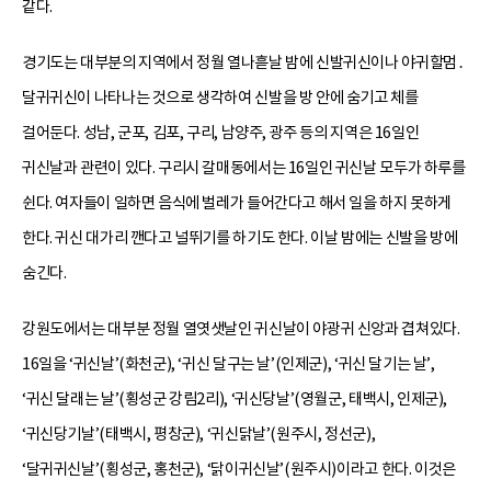
같다.
경기도는 대부분의 지역에서 정월 열나흗날 밤에 신발귀신이나 야귀할멈․
달귀귀신이 나타나는 것으로 생각하여 신발을 방 안에 숨기고 체를
걸어둔다. 성남, 군포, 김포, 구리, 남양주, 광주 등의 지역은 16일인
귀신날과 관련이 있다. 구리시 갈매동에서는 16일인 귀신날 모두가 하루를
쉰다. 여자들이 일하면 음식에 벌레가 들어간다고 해서 일을 하지 못하게
한다. 귀신 대가리 깬다고 널뛰기를 하기도 한다. 이날 밤에는 신발을 방에
숨긴다.
강원도에서는 대부분 정월 열엿샛날인 귀신날이 야광귀 신앙과 겹쳐있다.
16일을 ‘귀신날’(화천군), ‘귀신 달구는 날’(인제군), ‘귀신 달기는 날’,
‘귀신 달래는 날’(횡성군 강림2리), ‘귀신당날’(영월군, 태백시, 인제군),
‘귀신당기날’(태백시, 평창군), ‘귀신닭날’(원주시, 정선군),
‘달귀귀신날’(횡성군, 홍천군), ‘닭이귀신날’(원주시)이라고 한다. 이것은