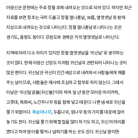
야광신은 문헌에는 주로 정월 초에 내려오는 것으로 되어 있다. 하지만 최근
자료를 보면 정초는 극히 드물고 정월 열나흗날, 보름, 열엿샛날 등 밤에
지상으로 내려오는 것으로 나타난다. 정월 열나흗날로 나타나는 곳은
경기도, 충청도 등이다. 강원도와 경북은 거의 열엿샛날로 나타난다.
지역에 따라 다소 차이가 있지만 정월 열엿샛날을 ‘귀신날’로 생각하는
곳이 많다. 현재 야광신 신앙도 이처럼 귀신날과 관련되어 나타나는 곳이
많은 편이다. 귀신날은 귀신이 인간세상으로 내려와서 사람들에게 해를
주는 날이므로, 사람들은 매사에 조심하고 함부로 하지 않는다. 그래서
이날은 ‘귀신달굼불(귀신불)’이라 하여 일 년 동안 모아둔 머리카락,
고춧대, 목화씨, 노간주나무 등을 함께 넣고 태운다. 나쁜 냄새로 귀신을
쫓기 위함이다.
복숭아나무
, 두릅나무, 엄나무 등의 가지를 대문에 걸어
놓기도 한다. 귀신을 쫓기 위해 칼질을 많이 하기도 하고, 귀신의 머리를
깬다고 하여 방아를 찧거나 널뛰기를 하는 곳도 있다. 귀신날 밤이면