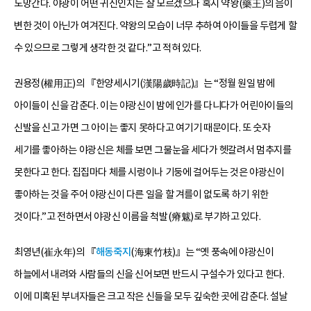
도망간다. 야광이 어떤 귀신인지는 잘 모르겠으나 혹시 약왕(藥王)의 음이
변한 것이 아닌가 여겨진다. 약왕의 모습이 너무 추하여 아이들을 두렵게 할
수 있으므로 그렇게 생각한 것 같다.”고 적혀 있다.
권용정(權用正)의 『한양세시기(漢陽歲時記)』는 “정월 원일 밤에
아이들이 신을 감춘다. 이는 야광신이 밤에 인가를 다니다가 어린아이들의
신발을 신고 가면 그 아이는 좋지 못하다고 여기기 때문이다. 또 숫자
세기를 좋아하는 야광신은 체를 보면 그물눈을 세다가 헷갈려서 멈추지를
못한다고 한다. 집집마다 체를 시렁이나 기둥에 걸어두는 것은 야광신이
좋아하는 것을 주어 야광신이 다른 일을 할 겨를이 없도록 하기 위한
것이다.”고 전하면서 야광신 이름을 척발(瘠魃)로 부기하고 있다.
최영년(崔永年)의 『
해동죽지
(海東竹枝)』는 “옛 풍속에 야광신이
하늘에서 내려와 사람들의 신을 신어보면 반드시 구설수가 있다고 한다.
이에 미혹된 부녀자들은 크고 작은 신들을 모두 깊숙한 곳에 감춘다. 설날