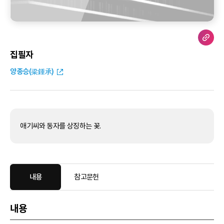
집필자
양종승(梁鍾承)
애기씨와 동자를 상징하는 꽃.
내용
참고문헌
내용