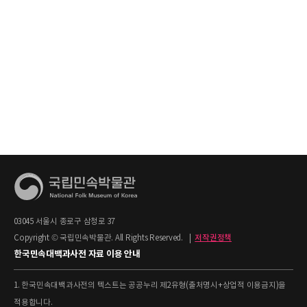
03045 서울시 종로구 삼청로 37
Copyright © 국립민속박물관. All Rights Reserved.
|
저작권정책
한국민속대백과사전 자료 이용 안내
1. 한국민속대백과사전의 텍스트는 공공누리 제2유형(출처명시+상업적 이용금지)을
적용합니다.