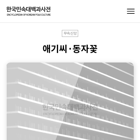
무속신앙
애기씨·동자꽃