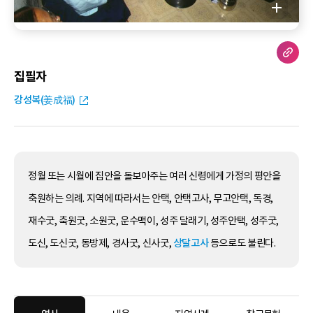
집필자
강성복(姜成福)
정월 또는 시월에 집안을 돌보아주는 여러 신령에게 가정의 평안을
축원하는 의례. 지역에 따라서는 안택, 안택고사, 무고안택, 독경,
재수굿, 축원굿, 소원굿, 운수맥이, 성주 달래기, 성주안택, 성주굿,
도신, 도신굿, 동방제, 경사굿, 신사굿,
상달고사
등으로도 불린다.