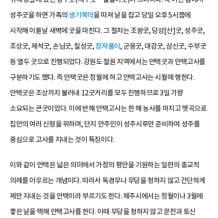
성주굿을 하면 가족의
생기복덕
을 따져 날을 잡고 당일 오후 5시쯤에
시작해 이튿날 새벽에 굿을 마친다. 그 절차는 조왕굿, 당상[산]굿, 성주굿,
조상굿, 제석굿, 손님굿, 칠성굿,
장자풀이
, 군웅굿, 대감굿, 삼신굿, 수부굿
등 열두 굿으로 진행되었다. 강원도 철원 지역에서는 안택굿과 안택고사를
구분하기도 했다. 즉 안택굿은 정월에 하고 안택고사는 시월에 행한다.
안택굿은 조상까지 불러내 12굿거리를 모두 진행하므로 3일 가량
소요되는 큰굿이었다. 이에 반해 안택고사는 한 해 농사를 마치고 햇곡으로
집안의 여러 신령을 위하며, 단지 안주인이 성주시루만 준비하여 성주를
중심으로 고사를 지내는 것이 특징이다.
이와 같이 안택은 넓은 의미에서 가정의 평안을 기원하는 일련의 종교적
의례를 아우르는 개념이다. 따라서 독경무나 무당을 청하지 않고 간단하게
제만 지내는 것을 안택이라 부르기도 한다. 제주시에서는 정월이나 3월에
좋은 날을 택해 안택고사를 한다. 이때 무당을 청하지 않고 문전과 토신