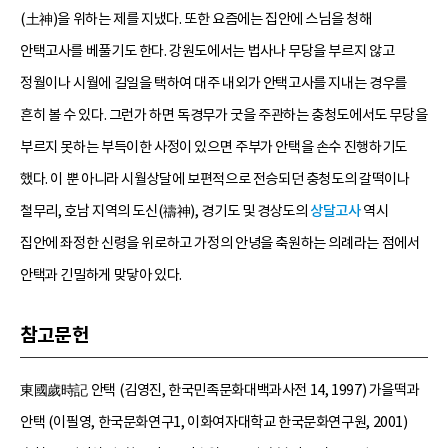
(土神)을 위하는 제를 지냈다. 또한 요즘에는 집안에 스님을 청해
안택고사를 베풀기도 한다. 강원도에서는 법사나 무당을 부르지 않고
정월이나 시월에 길일을 택하여 대주 내외가 안택고사를 지내는 경우를
흔히 볼 수 있다. 그런가 하면 독경무가 굿을 주관하는 충청도에서도 무당을
부르지 못하는 부득이한 사정이 있으면 주부가 안택을 손수 진행하기도
했다. 이 뿐 아니라 시월상달에 보편적으로 전승되던 충청도의 갈떡이나
철무리, 호남 지역의 도신(禱神), 경기도 및 경상도의
상달고사
역시
집안에 좌정한 신령을 위로하고 가정의 안녕을 축원하는 의례라는 점에서
안택과 긴밀하게 맞닿아 있다.
참고문헌
東國歲時記 안택 (김영진, 한국민족문화대백과사전 14, 1997) 가을떡과
안택 (이필영, 한국문화연구1, 이화여자대학교 한국문화연구원, 2001)