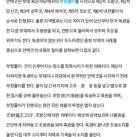
안택굿은 부엌 혹은 마당에서의
부정풀이
를 시작으로 제1석 조왕굿, 제2석
당산굿, 제3석 성주굿, 제4석 제석굿, 제5석 조상굿, 제6석 내전풀이의
순서로 진행된다. 물론 지역별로는 다소 차이가 있어 당산부터 먼저 독경을
한 다음 부엌에서 조왕경을 외고, 안방으로 들어와서 성주와 조상을
위하기도 한다. 독경무의 앉은굿이 두드러졌던 충청 지역의 사례를
중심으로 안택굿의 내용과 절차를 살펴보면 다음과 같다.
부정풀이 : 굿이 이루어지는 장소를 정화시키기 위한 의례이다. 제상이
차려지면 독경무는 부엌이나 마당에서 본격적인 안택굿을 시작하기 전에
부정풀이를 한다. 물이 담긴 바가지에 고추ㆍ콩ㆍ숯 등을 넣고 별도로 콩
한 접시를 상에 올려놓는다. 부정경(不淨經)을 독송하고 축원을 하며,
부정풀이가 진행되는 동안 모든 제물의 뚜껑은 열지 않는다.
조왕(竈王고)굿 : 조왕신에 대한 의례이다. 제상에 삼색실과와 나물등을
간단하게 차려놓고 조왕경을 외며 축원을 한다. 독경이 끝나면 조왕소지를
올린 다음 대주 소지부터 차례로 가족들의 소지를 올린다.