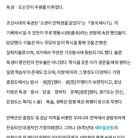
독경ㆍ도신굿이 주류를 이루었다.
조선시대의 독경은 ‘소경이 안택경을 읽었다’는 『동국세시기』의
기록에서 알 수 있듯이 주로 명통시(明通寺)라는 관청에 속한 맹인들이
담당했다. 이들은 여느 무당과 달리 학식을 통해 굿을 진행한
실력자들였으며, 국가에서 주관한 기우행사에 동원되기도 했다. 물론
독경이 맹인만의 전유물은 아니었다. 학식을 갖춘 이가 경문을 배워 행하는
일명 학습무의 존재도 있으며, 지방에 따라 그 명칭도 다양하다. 가령
충청도에서는 법사ㆍ경[정]쟁이ㆍ경[정]각쟁이가 보편적이고, 호남
지방은 독경ㆍ법사ㆍ당골ㆍ정바치ㆍ문복[경문]쟁이, 경기도는 만신,
강원도는 복자(卜者)ㆍ복술, 경북은 참봉 혹은 화랭이 등으로 부른다.
안택굿은 충청도 및 호남 지역을 비롯한 우리나라 전역에서 광범위하게
전승되던 대표적인 가정의례였다. 그러나 1970년대
새마을운동
의
일환으로 전개되던 일련의 미신타파운동과 산업화의 물결 속에서 이미