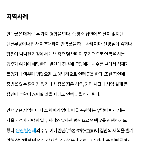
지역사례
안택굿은 대체로 두 가지 경향을 띤다. 즉 평소 집안에 별 탈이 없지만
단골무당이나 법사를 초대하여 안택굿을 하는 사례이다. 신앙심이 깊거나
형편이 넉넉한 가정에서 매년 혹은 몇 년마다 주기적으로 안택을 하는
경우가 여기에 해당한다. 반면에 정초에 무당에게 신수를 보아서 삼재가
들었거나 액운이 끼었으면 그 예방책으로 안택굿을 한다. 또한 집안에
중병을 앓는 환자가 있거나 새집을 지은 경우, 기타 사고나 사업 실패 등
집안에 우환이 끊이질 않을 때에도 안택굿을 하게 된다.
안택굿은 지역마다 다소 차이가 있다. 이를 주관하는 무당에 따라서는
서울ㆍ경기 지방의 열두거리와 유사한 방식으로 안택굿을 진행하기도
했다.
은산별신제
의 주무 이어린년(戶名 李於仁蓮)이 집안의 재복을 빌기
위해 상달에 했던 성주굿(재수굿ㆍ철몰이굿)이 그러하다. 즉 어떤 집에서