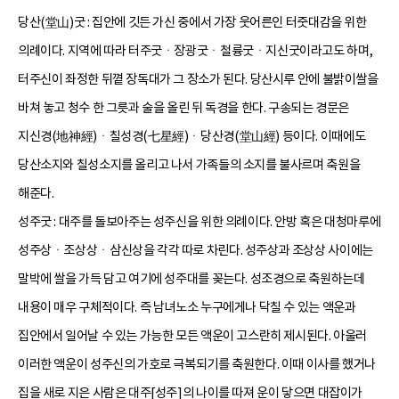
당산(堂山)굿 : 집안에 깃든 가신 중에서 가장 웃어른인 터줏대감을 위한
의례이다. 지역에 따라 터주굿ㆍ장광굿ㆍ철륭굿ㆍ지신굿이라고도 하며,
터주신이 좌정한 뒤꼍 장독대가 그 장소가 된다. 당산시루 안에
불밝이쌀
을
바쳐 놓고 청수 한 그릇과 술을 올린 뒤 독경을 한다. 구송되는 경문은
지신경(地神經)ㆍ칠성경(七星經)ㆍ당산경(堂山經) 등이다. 이때에도
당산소지와 칠성소지를 올리고 나서 가족들의 소지를 불사르며 축원을
해준다.
성주굿 : 대주를 돌보아주는 성주신을 위한 의례이다. 안방 혹은 대청마루에
성주상ㆍ조상상ㆍ삼신상을 각각 따로 차린다. 성주상과 조상상 사이에는
말박에 쌀을 가득 담고 여기에 성주대를 꽂는다. 성조경으로 축원하는데
내용이 매우 구체적이다. 즉 남녀노소 누구에게나 닥칠 수 있는 액운과
집안에서 일어날 수 있는 가능한 모든 액운이 고스란히 제시된다. 아울러
이러한 액운이 성주신의 가호로 극복되기를 축원한다. 이때 이사를 했거나
집을 새로 지은 사람은 대주[성주]의 나이를 따져 운이 닿으면 대잡이가