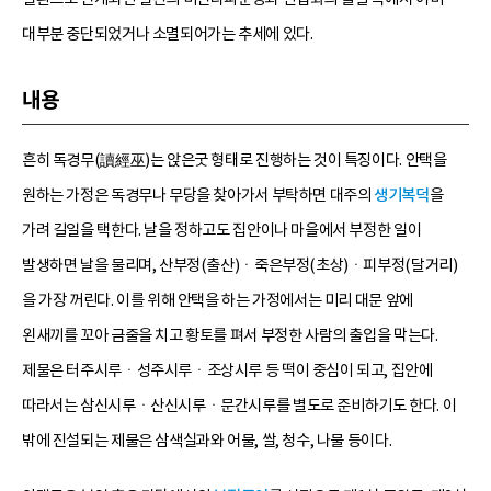
대부분 중단되었거나 소멸되어가는 추세에 있다.
내용
흔히 독경무(讀經巫)는 앉은굿 형태로 진행하는 것이 특징이다. 안택을
원하는 가정은 독경무나 무당을 찾아가서 부탁하면 대주의
생기복덕
을
가려 길일을 택한다. 날을 정하고도 집안이나 마을에서 부정한 일이
발생하면 날을 물리며, 산부정(출산)ㆍ죽은부정(초상)ㆍ피부정(달거리)
을 가장 꺼린다. 이를 위해 안택을 하는 가정에서는 미리 대문 앞에
왼새끼를 꼬아 금줄을 치고 황토를 펴서 부정한 사람의 출입을 막는다.
제물은 터주시루ㆍ성주시루ㆍ조상시루 등 떡이 중심이 되고, 집안에
따라서는 삼신시루ㆍ산신시루ㆍ문간시루를 별도로 준비하기도 한다. 이
밖에 진설되는 제물은 삼색실과와 어물, 쌀, 청수, 나물 등이다.