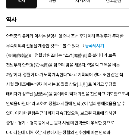
역사
내용
지역사례
참고문헌
역사
안택굿의 유래와 역사는 분명치 않으나 조선 후기 이래 독경무가 주재한
무속제의의 전통을 계승한 것으로 볼 수 있다. 『
동국세시기
(東國歲時記)』 정월 상원조에는 “소경[邀瞽者]을 불러다가 보름
전날부터 안택경(安宅經)을 읽으며 밤을 새운다. 액을 막고 복을 비는
까닭이다. 정월이 다 가도록 계속한다”라고 기록되어 있다. 또한 같은 책
시월 월내조에는 “민가에서는 10월을 상달[上月]로 여기고 무당을
데려다가 성주신[成造神]을 맞이하여 떡과 과일을 진설하고 기도함으로써
안택을 바란다”라고 하여 정월과 시월에 안택굿이 널리 행해졌음을 알 수
있다. 이러한 관행은 근래까지 지속되었으며, 보고된 자료에 의하면
충청ㆍ경기ㆍ경북 등에서는 음력 시월의 안택굿이 우세한 것으로
나타나는데 비해 호남 지방에서는 정월의 신수점에 따른 안택과