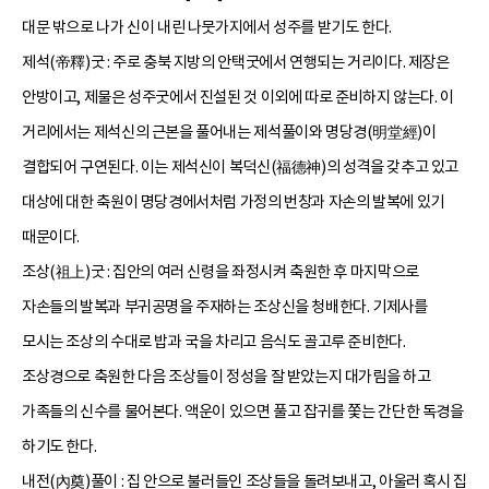
대문 밖으로 나가 신이 내린 나뭇가지에서 성주를 받기도 한다.
제석(帝釋)굿 : 주로 충북 지방의 안택굿에서 연행되는 거리이다. 제장은
안방이고, 제물은 성주굿에서 진설된 것 이외에 따로 준비하지 않는다. 이
거리에서는 제석신의 근본을 풀어내는 제석풀이와 명당경(明堂經)이
결합되어 구연된다. 이는 제석신이 복덕신(福德神)의 성격을 갖추고 있고
대상에 대한 축원이 명당경에서처럼 가정의 번창과 자손의 발복에 있기
때문이다.
조상(祖上)굿 : 집안의 여러 신령을 좌정시켜 축원한 후 마지막으로
자손들의 발복과 부귀공명을 주재하는 조상신을 청배한다. 기제사를
모시는 조상의 수대로 밥과 국을 차리고 음식도 골고루 준비한다.
조상경으로 축원한 다음 조상들이 정성을 잘 받았는지 대가림을 하고
가족들의 신수를 물어본다. 액운이 있으면 풀고 잡귀를 쫓는 간단한 독경을
하기도 한다.
내전(內奠)풀이 : 집 안으로 불러들인 조상들을 돌려보내고, 아울러 혹시 집