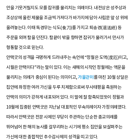
안을 기웃거릴지도 모를 잡귀를 물리치는 의례이다. 내전상은 성주상과
조상상에 올린 제물을 조금씩 가져다가 바가지에 담아 사립문 앞 상 위에
올려놓는다. 이때 독경무는 식도(食刀)를 가지고 퇴송경(退送經) 등
주문을 외며 칼을 던진다. 칼끝이 밖을 향하면 잡귀가 물러가서 만사가
형통할 것으로 믿는다.
안택굿의 성격을 극명하게 드러내주는 속언에 “정월은 도액(度厄)이고,
시월은 안택이다”라는 말이 있다. 이는 새해의 시작인 정월에는 액운을
물리치는 의례가 중심이 된다는 의미이고,
가을걷이
를 마친 10월 상달은
집안에 좌정한 여러 가신을 두루 치제함으로써 무사태평을 축원하는
안택의 의미가 강하게 내포되어 있다. 이 말에 잘 함축되었듯이 정월과
10월에 집중된 안택굿은 지난날 대표적인 무속의례이자 가정의례였다.
따라서 안택굿은 전문 사제인 무당이 주관하는 단순한 종교의례를
뛰어넘어 한 해의 농사를 갈무리하는 시기에 평소 집안을 보살펴주는
가신에 대한 종합적인 추수감사제의 성격을 띠고 있다.