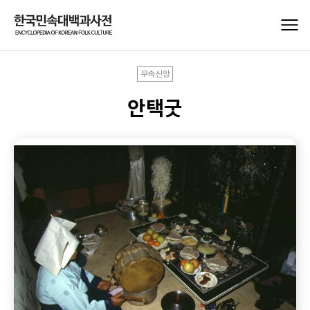
무속신앙
안택굿