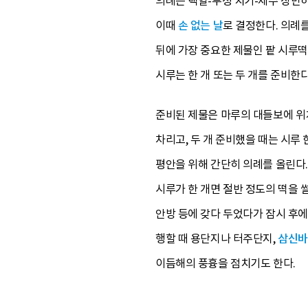
의례는 택일-부정 치기-제수 장만
이때
손 없는 날
로 결정한다. 의례
뒤에 가장 중요한 제물인 팥 시루떡,
시루는 한 개 또는 두 개를 준비한
준비된 제물은 마루의 대들보에 위치
차리고, 두 개 준비했을 때는 시루 
평안을 위해 간단히 의례를 올린다.
시루가 한 개면 절반 정도의 떡을 썰어
안방 등에 갖다 두었다가 잠시 후에
행할 때 용단지나 터주단지,
삼신바
이듬해의 풍흉을 점치기도 한다.