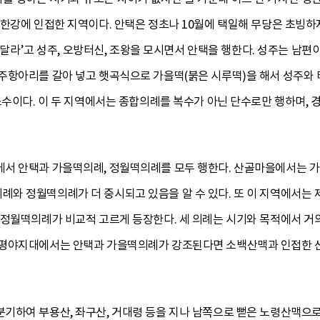
한강에 인접한 지역이다. 안택은 정초나 10월에 택일해 무당은 초빙하지
해 달라’고 성주, 오방터신, 조왕을 모시면서 안택을 행한다. 성주는 남
주항아리를 갈아 넣고 햇곡식으로 가을떡(붉은 시루떡)을 해서 성주와 
소수이다. 이 두 지역에서는 종합의례를 복수가 아닌 단수로만 행하며,
서 안택과 가을떡의례, 정월떡의례를 모두 행한다. 산골마을에서는 
와 정월떡의례가 더 중시되고 있음을 알 수 있다. 또 이 지역에서는
 정월떡의례가 비교적 고르게 등장한다. 세 의례는 시기와 목적에서 거의
 평야지대에서는 안택과 가을떡의례가 강조된다면 소백산맥과 인접한
기하여 부용산, 좌구산, 거대령 등을 지나 남쪽으로 뻗은 노령산맥으로