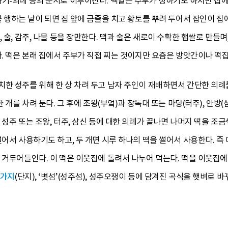
하기-의례 등의 순서로 이루어진다. 택일은 주부가 정하기도 하지만 집
를 행하는 날이 되면 집 앞에 금줄을 치고 황토를 뿌려 두어서 잡인이 
 술, 감주, 나물 등을 장만한다. 떡과 술은 새로이 수확한 햅쌀로 만들며,
다. 떡은 본래 집에서 주부가 직접 찌는 것이지만 요즘은 방앗간이나 떡
한 성주를 위해 한 상 차려 두고 남자 주인이 재배하면서 간단한 의례를
한 개를 차려 둔다. 그 후에 조왕(부엌)과 장독대 또는 마당(터주), 안
 성주 또는 조왕, 터주, 삼신 등에 대한 의례가 끝나면 나머지 떡을 조금
서 사용하기도 하고, 두 개면 시루 하나의 떡을 썰어서 사용한다. 즉 대문,
 거두어들인다. 이 떡은 이웃집에 돌려서 나누어 먹는다. 떡을 이웃집
가지
(단지), ‘볏섬’(성주섬), 성주오쟁이 등에 담겨진 곡식을 햇벼로 