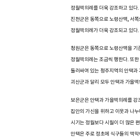
정월떡의례를 더욱 강조하고 있다.
진천군은 동쪽으로 노령산맥, 서쪽
정월떡의례가 더욱 강조되고 있다.
청원군은 동쪽으로 노령산맥을 기준
정월떡의례는 조금씩 행한다. 또한
둘러싸여 있는 청주지역의 안택과 
괴산군과 달리 모두 안택과 가을떡
보은군은 안택과 가을떡의례를 강조
집안의 가신을 위하고 이웃과 나누
시기는 정월보다 시월이 더 많은 
안택은 주로 정초에 식구들의 액막이