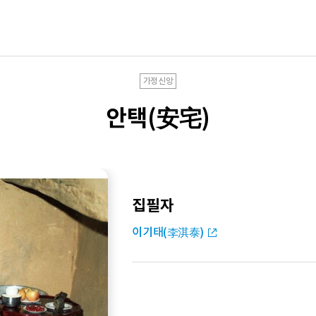
가정신앙
안택(安宅)
집필자
이기태(李淇泰)