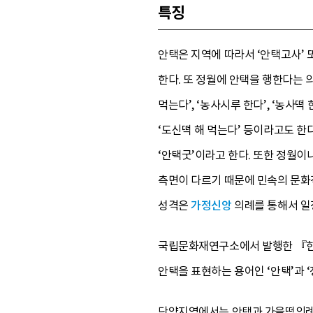
특징
안택은 지역에 따라서 ‘안택고사’ 
한다. 또 정월에 안택을 행한다는 의미
먹는다’, ‘농사시루 한다’, ‘농사떡
‘도신떡 해 먹는다’ 등이라고도 한
‘안택굿’이라고 한다. 또한 정월이
측면이 다르기 때문에 민속의 문화
성격은
가정신앙
의례를 통해서 일
국립문화재연구소에서 발행한 『한국
안택을 표현하는 용어인 ‘안택’과 ‘
단양지역에서는 안택과 가을떡의례를