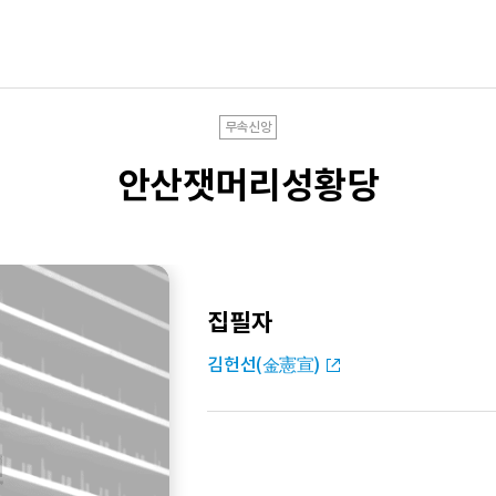
무속신앙
안산잿머리성황당
집필자
김헌선(金憲宣)