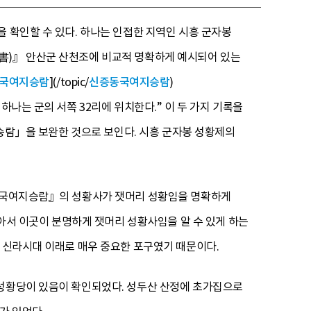
 확인할 수 있다. 하나는 인접한 지역인 시흥 군자봉
書)』 안산군 산천조에 비교적 명확하게 예시되어 있는
국여지승람
](/topic/
신증동국여지승람
)
하나는 군의 서쪽 32리에 위치한다.” 이 두 가지 기록을
지승람」을 보완한 것으로 보인다. 시흥 군자봉 성황제의
증동국여지승람』의 성황사가 잿머리 성황임을 명확하게
보아서 이곳이 분명하게 잿머리 성황사임을 알 수 있게 하는
이 신라시대 이래로 매우 중요한 포구였기 때문이다.
 성황당이 있음이 확인되었다. 성두산 산정에 초가집으로