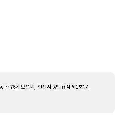
 산 76에 있으며, ‘안산시 향토유적 제1호’로