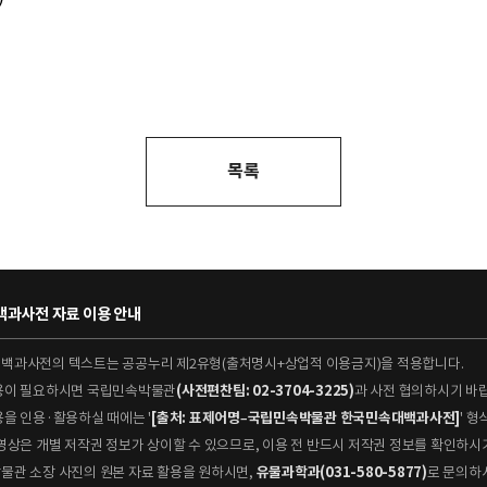
목록
과사전 자료 이용 안내
대백과사전의 텍스트는 공공누리 제2유형(출처명시+상업적 이용금지)을 적용합니다.
이용이 필요하시면 국립민속박물관
(사전편찬팀: 02-3704-3225)
과 사전 협의하시기 바
용을 인용·활용하실 때에는 '
[출처: 표제어명–국립민속박물관 한국민속대백과사전]
' 
 동영상은 개별 저작권 정보가 상이할 수 있으므로, 이용 전 반드시 저작권 정보를 확인하시
박물관 소장 사진의 원본 자료 활용을 원하시면,
유물과학과(031-580-5877)
로 문의하