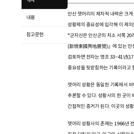
역사
안산 잿머리의 제차적 내력은 크게 
내용
성황제의 중요성에 입각해 이 제의를
참고문헌
“군자산은 안산군의 치소 서쪽 20
(新增東國輿地勝覽)』에 있는 안산군
검토하면 전자는 영조 33~41년(
중요성을 뒷받침하는 기록이라고 할
잿머리 성황은 동일한 기록에서 바
추론할 수 있다. 성황사의 한 곳이
간접적인 증거가 된다. 이곳의 성황
잿머리 성황사의 존재는 1966년