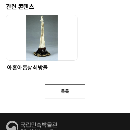
관련 콘텐츠
아흔아홉상쇠방울
목록