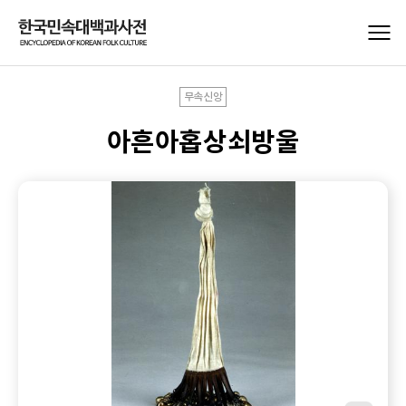
무속신앙
아흔아홉상쇠방울