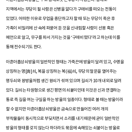
지역에서는 무당이 될 사람은 신병을 앓다가 구애비를 떠오는 전통이
있었다. 어떠한 이유로 무업을 중단하고자 할 때 또는 무당이 죽은 후
가족이 비밀리에 산 속에 파묻어 둔 것을 신내림할 사람이 선몽 혹은
예언으로 알고, 무구를 파서 가지는 것을 ‘구애비 떴다’라고 하는데 이를
통해 전수되기도 한다.
아흔아홉상쇠방울의 일반적인 형태는 가죽끈에 방울이 달려 있고, 수명을
상징하는 명[壽]쇠, 복을 상징하는 복(福)쇠, 무당의 말문을 열어주는
명두쇠와 왕방울처럼 생긴 왕쇠가 섞여 있으며 길쇠가 10개 내외로 달려
있다. 길쇠는 타원형으로 생긴 평면의 쇠붙이인데 이것은 신과 연결하는
통로 즉 길을 여는 구실을 하는 방울의 일종이다. 형태로 볼 때는 방울이라
할 수 없지만 아흔아홉상쇠방울은 금속으로 만들어진 여러 개의
부착물들이 동시적으로 부딪치면서 소리를 내기 때문에 굳이 일반적인
방울의 형태를 갖지 않는다 하더라도 묶음에 속해있는 쇠붙이는 방울로