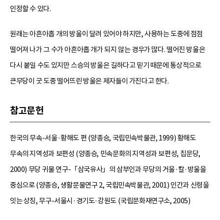
인정할 수 있다.
원래는 아흔아홉 개의 방울이 달려 있어야 하지만, 사용하는 도중에 점점
떨어져 나가 그 수가 아흔아홉 개가 되지 않는 경우가 많다. 떨어진 방울은
다시 붙일 수도 있지만 스승의 방울은 길하다고 믿기 때문에 통상적으로
큰무당이 굿 도중 떨어뜨린 방울은 제자들이 가진다고 한다.
참고문헌
한국의 무속-서울·황해도 편 (양종승, 국립민속박물관, 1999) 황해도
무속의 지역성과 보편성 (양종승, 민속문화의 지역성과 보편성, 집문당,
2000) 무당 귀물 연구-「삼국유사」의 삼부인과 무당의 거울·칼·방울을
중심으로 (양종승, 생활문물연구 2, 국립민속박물관, 2001) 인간과 신령을
잇는 상징, 무구-서울시·경기도·강원도 (국립문화재연구소, 2005)