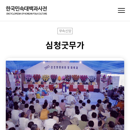
무속신앙
심청굿무가