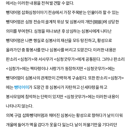
에서는 이러한 내용을 전혀 발견할 수 없다.
뺑덕어멈 삽화심청이야기 전승에서 가장 주목받는 인물이라 할 수 있는
뺑덕어멈은 심청 전승의 골계적 위상 및 심봉사의 개안(開眼)에 상당한
의미를 부여한다. 심청을 떠나보낸 후 상심하는 심봉사에게 나타난
뺑덕어멈은 나쁜 행실로 심봉사의 재산을 모두 탕진하고, 황성으로
올라가던 중 황봉사를 만나 심봉사를 버리고 도망간다. 이러한 내용은
판소리 <심청가>와 서사무가 <심청굿무가>에게 공통된다. 그러나 판소리
<심청가>에는 짝타령이나 사랑가가 등장하지만 <심청굿무가>에는
뺑덕어멈이 심봉사의 관계만이 간략하게 구송된다. 또한 판소리 <심청가>
에는
뺑덕어미
가 도망간 후 심봉사가 자탄하고 신세타령을 하고
봉사모임에 참석하는 단락이 있지만 <심청굿무가>에는 이러한 내용이
나타나지 않는다.
의복 구걸 삽화뺑덕어멈과 헤어진 심봉사는 황성으로 향하다가 날이 더워
개울에 들어가 멱을 감다가 옷을 다 잃는다. 날이 저물기만을 기다리던