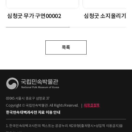
심청굿 무가 구연00002
심청굿 소지올리기
목록
03045 서울시 종로구 삼청로 37
Copyright © 국립민속박물관. All Rights Reserved.
|
저작권정책
한국민속대백과사전 자료 이용 안내
1. 한국민속대백과사전의 텍스트는 공공누리 제2유형(출처명시+상업적 이용금지)을