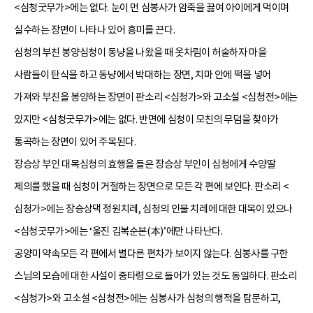
<심청굿무가>에는 없다. 눈이 먼 심봉사가 암죽을 끓여 아이에게 먹이며
실수하는 장면이 나타나 있어 흥미를 끈다.
심청의 부친 봉양심청이 동냥을 나왔을 때 옷차림이 허술하자 마을
사람들이 탄식을 하고 동냥에서 박대하는 장면, 치마 안에 떡을 넣어
가져와 부친을 봉양하는 장면이 판소리 <심청가>와 고소설 <심청전>에는
있지만 <심청굿무가>에는 없다. 반면에 심청이 모친의 무덤을 찾아가
통곡하는 장면이 있어 주목된다.
장승상 부인 대목심청의 효행을 들은 장승상 부인이 심청에게 수양딸
제의를 했을 때 심청이 거절하는 장면으로 모든 각 편에 보인다. 판소리 <
심청가>에는 장승상댁 정원치레, 심청의 인물 치레에 대한 대목이 있으나
<심청굿무가>에는 ‘울진 김복순본(本)’에만 나타난다.
공양미 약속모든 각 편에서 별다른 편차가 보이지 않는다. 심봉사를 구한
스님의 모습에 대한 사설이 중타령으로 들어가 있는 것도 동일하다. 판소리
<심청가>와 고소설 <심청전>에는 심봉사가 심청의 행적을 탐문하고,