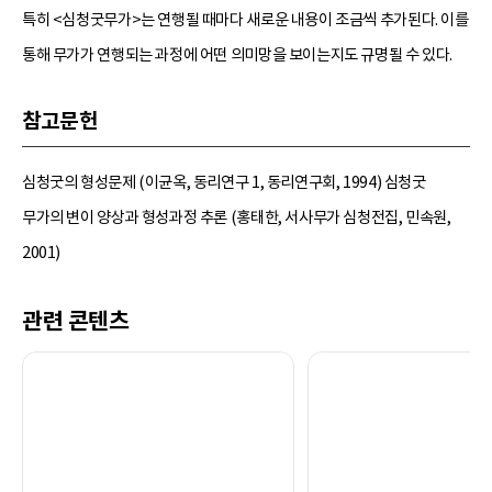
특히 <심청굿무가>는 연행될 때마다 새로운 내용이 조금씩 추가된다. 이를
통해 무가가 연행되는 과정에 어떤 의미망을 보이는지도 규명될 수 있다.
참고문헌
심청굿의 형성문제 (이균옥, 동리연구 1, 동리연구회, 1994) 심청굿
무가의 변이 양상과 형성과정 추론 (홍태한, 서사무가 심청전집, 민속원,
2001)
관련 콘텐츠