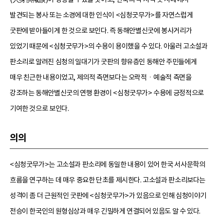
발견되는 봉사 또는 소경에 대한 인식이 <심청굿무가>를 자연스럽게
굿판에 받아들이게 한 것으로 보인다. 즉 동해안별신굿에 봉사거리가
있었기 때문에 <심청굿무가>의 수용이 용이했을 수 있다. 아울러 고소설과
판소리로 알려진 심청의 일대기가 굿판의 향유층인 동해안 주민들에게
매우 친근한 내용이었고, 제의적 측면보다는 오락적ㆍ예술적 측면을
강조하는 동해안별신굿의 연행 환경이 <심청굿무가> 수용에 긍정적으로
기여한 것으로 보인다.
의의
<심청굿무가>는 고소설과 판소리에 동일한 내용이 있어 한국 서사문학의
흐름을 연구하는 데 매우 중요한 단초를 제시한다. 고소설과 판소리보다는
성격이 좀 더 근원적인 굿판에 <심청굿무가>가 있음으로 인해 심청이야기
전승이 한국인의 원형심상과 매우 긴밀하게 연결되어 있음도 알 수 있다.