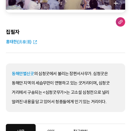
집필자
홍태한(洪泰漢)
동해안별신굿
의 심청굿에서 불리는 장편서사무가. 심청굿은
동해안 지역의 세습무만이 연행하고 있는 굿거리이며, 심청굿
거리에서 구송되는 <심청굿무가>는 고소설 심청전으로 널리
알려진 내용을 담고 있어서 청중들에게 인기 있는 거리이다.