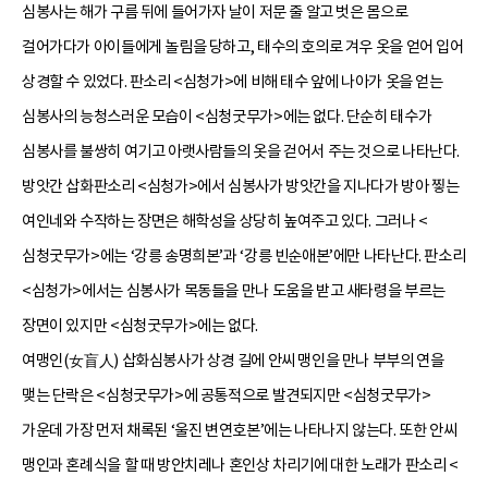
심봉사는 해가 구름 뒤에 들어가자 날이 저문 줄 알고 벗은 몸으로
걸어가다가 아이들에게 놀림을 당하고, 태수의 호의로 겨우 옷을 얻어 입어
상경할 수 있었다. 판소리 <심청가>에 비해 태수 앞에 나아가 옷을 얻는
심봉사의 능청스러운 모습이 <심청굿무가>에는 없다. 단순히 태수가
심봉사를 불쌍히 여기고 아랫사람들의 옷을 걷어서 주는 것으로 나타난다.
방앗간 삽화판소리 <심청가>에서 심봉사가 방앗간을 지나다가 방아 찧는
여인네와 수작하는 장면은 해학성을 상당히 높여주고 있다. 그러나 <
심청굿무가>에는 ‘강릉 송명희본’과 ‘강릉 빈순애본’에만 나타난다. 판소리
<심청가>에서는 심봉사가 목동들을 만나 도움을 받고 새타령을 부르는
장면이 있지만 <심청굿무가>에는 없다.
여맹인(女盲人) 삽화심봉사가 상경 길에 안씨 맹인을 만나 부부의 연을
맺는 단락은 <심청굿무가>에 공통적으로 발견되지만 <심청굿무가>
가운데 가장 먼저 채록된 ‘울진 변연호본’에는 나타나지 않는다. 또한 안씨
맹인과 혼례식을 할 때 방안치레나 혼인상 차리기에 대한 노래가 판소리 <