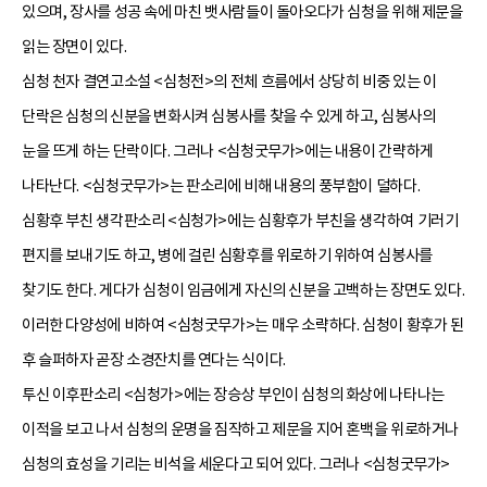
있으며, 장사를 성공 속에 마친 뱃사람들이 돌아오다가 심청을 위해 제문을
읽는 장면이 있다.
심청 천자 결연고소설 <심청전>의 전체 흐름에서 상당히 비중 있는 이
단락은 심청의 신분을 변화시켜 심봉사를 찾을 수 있게 하고, 심봉사의
눈을 뜨게 하는 단락이다. 그러나 <심청굿무가>에는 내용이 간략하게
나타난다. <심청굿무가>는 판소리에 비해 내용의 풍부함이 덜하다.
심황후 부친 생각판소리 <심청가>에는 심황후가 부친을 생각하여 기러기
편지를 보내기도 하고, 병에 걸린 심황후를 위로하기 위하여 심봉사를
찾기도 한다. 게다가 심청이 임금에게 자신의 신분을 고백하는 장면도 있다.
이러한 다양성에 비하여 <심청굿무가>는 매우 소략하다. 심청이 황후가 된
후 슬퍼하자 곧장 소경잔치를 연다는 식이다.
투신 이후판소리 <심청가>에는 장승상 부인이 심청의 화상에 나타나는
이적을 보고 나서 심청의 운명을 짐작하고 제문을 지어 혼백을 위로하거나
심청의 효성을 기리는 비석을 세운다고 되어 있다. 그러나 <심청굿무가>