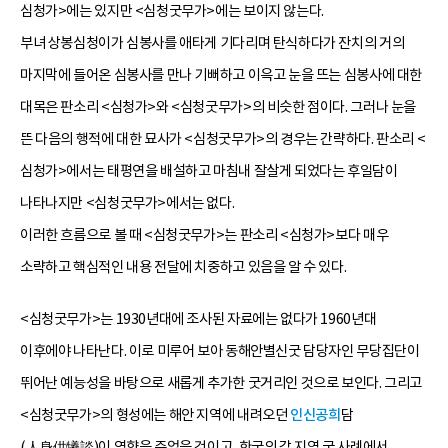
심청가>에는 있지만 <심청굿무가>에는 보이지 않는다.
부녀 상봉심청이가 심봉사를 애타게 기다리며 탄식하다가 잔치의 거의
마지막에 들어온 심봉사를 만나 기뻐하고 이윽고 눈을 뜨는 심봉사에 대한
대목은 판소리 <심청가>와 <심청굿무가>의 비슷한 점이다. 그러나 눈을
뜬 다음의 행적에 대한 묘사가 <심청굿무가>의 경우는 간략하다. 판소리 <
심청가>에서는 태평연을 배설하고 마침내 잘살게 되었다는 후일담이
나타나지만 <심청굿무가>에서는 없다.
이러한 흐름으로 볼 때 <심청굿무가>는 판소리 <심청가>보다 매우
소략하고 핵심적인 내용 전달에 치중하고 있음을 알 수 있다.
<심청굿무가>는 1930년대에 조사된 자료에는 없다가 1960년대
이후에야 나타난다. 이로 미루어 보아 동해안별신굿 담당자인 무당집단이
뛰어난 예능성을 바탕으로 새롭게 추가한 굿거리인 것으로 보인다. 그리고
<심청굿무가>의 형성에는 해안 지역에 내려오던
인신공희
담
(人身供犧談)이 영향을 주었을 것이고, 한국의 각 지역 굿 사례에서