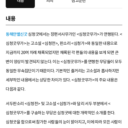
내용
의의
참고문헌
내용
동해안별신굿
심청굿에서는 장편서사무가인 <심청굿무가>가 연행된다. <
심청굿무가>는 고소설 <심청전>, 판소리 <심청가>와 동일한 내용으로
지금까지 20여 차례 채록되었지만 채록된 각 편들의 내용을 보게 되면 큰
변이 양상이 발견되지 않는다. 이는 <심청굿무가>를 연행한 무당들이 모두
동일한 무속집단이기 때문이다. 기본적인 줄거리는 고소설과 흡사하지만
세부적인 내용에서는 상당한 차이가 있다. <심청굿무가>의 주요 내용은
다음과 같다.
서두판소리 <심청전> 및 고소설 <심청가>와 달리 서두 부분에서 <
심청굿무가>를 구송하는 무당은 심청굿에 대한 개략적인 소개를 한다.
심청굿을 함으로써 참가한 사람들의 눈이 밝아지고, 이에 따라 모든 사람이