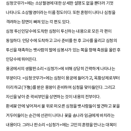
심청굿무가>에는 소상팔경에 대한 상세한 설명도 없을 뿐더러 기껏
나타나도 소상팔경이라는 이름 정도이다. 또한 혼령이 나타나 심청을
격려하는 장면이 빠져 있는 각 편도 있다.
심청 투신인당수에 도착한 심청이 투신하는 내용으로 모든 각 편이
동일하다. 인당수에 도착하고 고사 준비를 한 후 고사를 올리고 심청의
투신을 재촉하는 뱃사람의 말에 심봉사가 있는 쪽을 향해 축원을 올린 후
인당수에 뛰어든다.
용궁에서의 생활판소리 <심청가>에 비해 상당히 간략하게 나타나는
부분이다. <심청굿무가>에는 심청이 용궁에 들어가고, 옥황상제로부터
미리 하교(下敎)를 받은 용왕이 준비하여 심청을 맞아들인다. 그리고
자신을 낳아 준 곽씨부인을 상면하는 것이 내용의 전부이다.
환세꽃 안에 넣어져서 물 위로 떠오른 심청을 뱃사람들이 발견하고 꽃을
거두어들이는 순간에 선관이 나타나 꽃을 송나라 임금에게 바치라는
내용이다. 그러나 판소리 <심청가>에는 고인의 혼령을 만나는 대목이