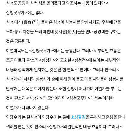
심청도 공양미 삼백 석을 올리겠다고 약조하는 내용이 있지만 <
심청굿무가>에는 없다.
심청 매신(賣身)집에 돌아온 심청이 심봉사를 안심시키고, 후원에 단을
모아 놓고 치성을 드려 마침내 뱃사람[船人]들을 만나 공양미를 구하는
것은 공통된다.
이별대목모든 <심청굿무가>에서는 공통된다. 그러나 세부적인 흐름은
조금 다르다. 판소리 <심청가>와 고소설 <심청전>에 보이는 세부적인
내용과 정확하게 일치하는 것은 단 한 편의 각 편이다. 그러나 판소리 <
심청가>에서처럼 심봉사가 술에 취해 잠이 들고 마을 사람들이 심봉사를
만류하는 대목은 보이지 않는다. 또한 심청이 떠나가며 이별가를 부르는
것이 판소리 <심청가>의 모습이라면 <심청굿무가>에서는 이러한
이별가가 나타나지 않는다.
인당수 가는 길심청이 인당수 가는 길에
소상팔경
을 구경하고 혼령을 만나
격려를 받는 것이 판소리 <심청가>의 일반적인 내용 흐름이다. 그러나 <