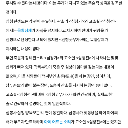
무사할 수 있다는 내용이다. 이는 무가가 지니고 있는 주술적 성격을 강조한
것이다.
심청 탄생모든 각 편이 동일하다. 판소리 <심청가>와 고소설 <심청전>
에서는
옥황상제
가 자식을 점지하라고 지시하여 선녀가 귀양을 가
심청으로 탄생한다고 되어 있지만 <심청굿무가>에는 옥황상제가
지시하는 내용이 없다.
부인 죽음과 장례판소리 <심청가>와 고소설 <심청전>에 나타나는 몇몇
삽화가 빠져 있다. 곽씨부인이 죽은 후 심청이 엄마를 찾는다는 내용이
없으며, 마을 사람들이 곽씨부인 초혼(招魂)을 하는 장면, 상여치레,
상두꾼들의 발이 붙는 장면, 노승이 산소를 지시하는 장면 등이 없다.
고소설 <심청전>에 비해 <심청굿무가>가 훨씬 간략하며, 실제로 한두
줄로 간략하게 설명하는 것이 일반적이다.
심봉사 심청 양육모든 각 편이 동일하다. 심봉사가 젖동냥을 하여 아이의
배가 부르자 만족해하며
아이 어르는 소리
가 고소설 <심청전>에는 있지만