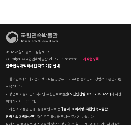
03045 서울시 종로구 삼청로 37
Copyright © 국립민속박물관. All Rights Reserved.
|
저작권정책
한국민속대백과사전 자료 이용 안내
1. 한국민속대백과사전의 텍스트는 공공누리 제2유형(출처명시+상업적 이용금지)을
적용합니다.
(사전편찬팀: 02-3704-3225)
2. 상업적 이용이 필요하시면 국립민속박물관
과 사전
협의하시기 바랍니다.
[출처: 표제어명–국립민속박물관
3. 사전의 내용을 인용·활용하실 때에는 '
한국민속대백과사전]
' 형식으로 출처를 표시해 주시기 바랍니다.
4. 사진 및 동영상은 개별 저작권 정보가 상이할 수 있으므로, 이용 전 반드시 저작권