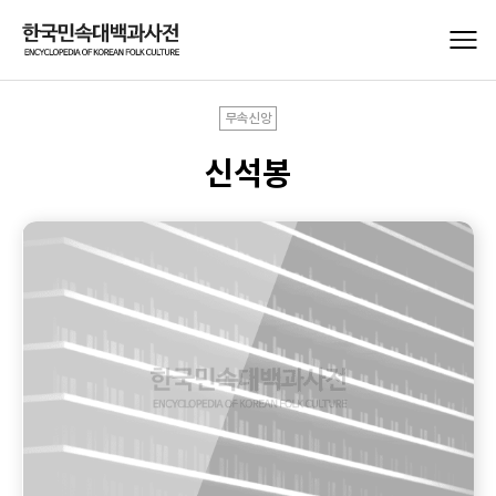
무속신앙
신석봉