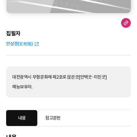
집필자
안상경(安相敬)
대전광역시 무형문화재 제2호로 앉은굿[안택굿·미친굿]
예능보유자.
내용
참고문헌