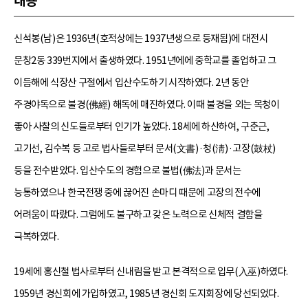
내용
신석봉(남)은 1936년(호적상에는 1937년생으로 등재됨)에 대전시
문창2동 339번지에서 출생하였다. 1951년에에 중학교를 졸업하고 그
이듬해에 식장산 구절에서 입산수도하기 시작하였다. 2년 동안
주경야독으로 불경(佛經) 해독에 매진하였다. 이때 불경을 외는 목청이
좋아 사찰의 신도들로부터 인기가 높았다. 18세에 하산하여, 구춘근,
고기선, 김수복 등 고로 법사들로부터 문서(文書)·청(淸)·고장(鼓杖)
등을 전수받았다. 입산수도의 경험으로 불법(佛法)과 문서는
능통하였으나 한국전쟁 중에 끊어진 손마디 때문에 고장의 전수에
어려움이 따랐다. 그럼에도 불구하고 갖은 노력으로 신체적 결함을
극복하였다.
19세에 홍신철 법사로부터 신내림을 받고 본격적으로 입무(入巫)하였다.
1959년 경신회에 가입하였고, 1985년 경신회 도지회장에 당선되었다.