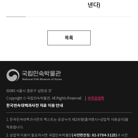
낸다)
목록
03045 서울시 종로구 삼청로 37
Copyright © 국립민속박물관. All Rights Reserved.
|
저작권정책
한국민속대백과사전 자료 이용 안내
1. 한국민속대백과사전의 텍스트는 공공누리 제2유형(출처명시+상업적 이용금지)을
적용합니다.
(사전편찬팀: 02-3704-3225)
2. 상업적 이용이 필요하시면 국립민속박물관
과 사전