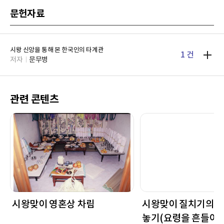
문헌자료
시왕 신앙을 통해 본 한국인의 타계관
1 건
저자
문무병
관련 콘텐츠
시왕맞이 영혼상 차림
시왕맞이 질치기의 
놓기(요령을 흔들어 