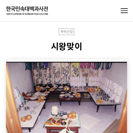
무속신앙
시왕맞이