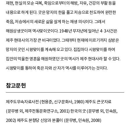
재현, 현실의 모순 극복, 죽임으로부터의 해방, 자유, 건강의 부활 등을
내용으로 하게 된다. 굿은 망자의 한을 풀고 저승으로 천도하여 완전한
죽음, 저승에서의 새로운 삶을 살게 하는 재생 의식이다. 그래서
해원상생굿이며 역사맞이굿이다. 1948년 무자년에 일어난 4·3사건은
제주 현대사의 가장 큰 비극이었다. 그때부터 현재에 이르기까지 심방은
망자의 굿인 시왕맞이를 계속해 오고 있다. 집집마다 시왕맞이를 하여
집안의 억울한 영혼을 해원하였던 굿의 역사가 제주 현대사라 할 수 있다.
시왕맞이를 통하여 죽은 자와 산 자가 역사를 이루어가는 것이다.
참고문헌
제주도무속자료사전 (현용준, 신구문화사, 1980) 제주도 큰굿자료
(문무병 외, 제주전통문화연구소, 2001) 한국의 굿 (문무병 외, 민속원,
2002) 제주도 본향당 신앙과 본풀이 (문무병, 민속원, 2008)