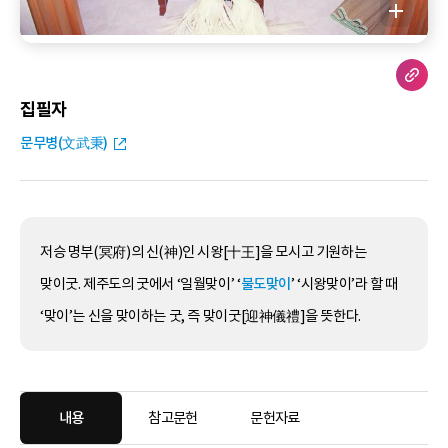
집필자
문무병(文武秉)
저승 명부(冥府)의 신(神)인 시왕[十王]을 모시고 기원하는
맞이굿. 제주도의 굿에서 ‘일월맞이’ ‘
불도맞이
’ ‘시왕맞이’라 할 때
‘맞이’는 신을 맞이하는 굿, 즉 맞이굿[迎神儀禮]을 뜻한다.
내용
참고문헌
문헌자료