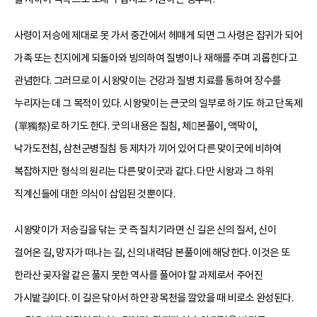
사령이 저승에 제대로 못 가서 중간에서 헤매게 되면 그 사령은 잡귀가 되어
가족 또는 친지에게 되돌아와 빙의하여 질병이나 재해를 주며 괴롭힌다고
관념한다. 그러므로 이 시왕맞이는 건강과 질병 치료를 통하여 장수를
누리자는 데 그 목적이 있다. 시왕맞이는 큰굿의 일부로 하기도 하고 단독제
(單獨祭)로 하기도 한다. 굿의 내용은 질침, 체본풀이, 액막이,
낙가도전침, 삼천군병질침 등 제차가 끼어 있어 다른 맞이굿에 비하여
복잡하지만 형식의 원리는 다른 맞이굿과 같다. 다만 시왕과 그 하위
직계신들에 대한 의식이 삽입된 것뿐이다.
시왕맞이가 저승길을 닦는 굿 즉 질치기라면 신 길은 신의 질서, 신이
걸어온 길, 망자가 떠나는 길, 신의 내력담 본풀이에 해당한다. 이것은 또
한라산 곶자왈 같은 풀지 못한 역사를 풀어야 할 과제로서 주어진
가시밭길이다. 이 길은 닦아서 하얀 광목천을 깔았을 때 비로소 완성된다.