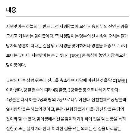
내용
시왕맞이는 하늘의 두 번째 궁전 시왕당클에 모신 저승 명부의 신인 시왕을
모시고 기원하는 맞이굿이다. 즉 시왕맞이는 명부의 신 시왕이 오시는 길과
망자의 영혼이 떠나는 길을 닦고 시왕을 맞이하거나 영혼을 저승으로 고이
보내는 굿이다. 시왕맞이는 큰굿 젯리[祭次] 중 중심에 놓인 가장 중요한
맞이굿이다.
굿판의 마루 상방 위쪽에 신궁을 축소하여 제당에 마련한 것을 당클[祭棚]
이라 한다. 당클은 수에 따라 4당클굿, 3당클굿 등으로 나뉘기도 한다.
4당클은 다시 하늘 2궁과 땅의 2궁으로 나누어진다. 삼천천제석궁 당클과
열시왕 당클은 하늘의 것이고, 문전·본향 당클과 마을·영신 당클은 땅의
것이라 할 수 있다. 맞이굿에서 신을 맞이하기 위하여 길을 닦는 굿을 특히
질침굿 또는 질치기라 한다. 이러한 길을 닦는 의례는 신 길을 바로잡는