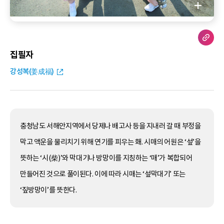
집필자
강성복(姜成福)
충청남도 서해안지역에서 당제나 배고사 등을 지내러 갈 때 부정을
막고 액운을 물리치기 위해 연기를 피우는 홰. 시매의 어원은 ‘섶’을
뜻하는 ‘시(柴)’와 막대기나 방망이를 지칭하는 ‘매’가 복합되어
만들어진 것으로 풀이된다. 이에 따라 시매는 ‘섶막대기’ 또는
‘짚방망이’를 뜻한다.