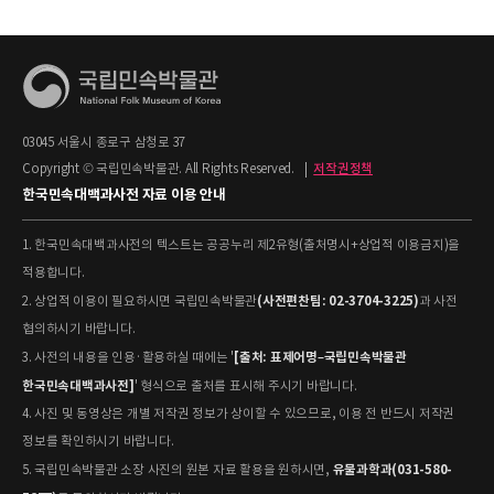
03045 서울시 종로구 삼청로 37
Copyright © 국립민속박물관. All Rights Reserved.
|
저작권정책
한국민속대백과사전 자료 이용 안내
1. 한국민속대백과사전의 텍스트는 공공누리 제2유형(출처명시+상업적 이용금지)을
적용합니다.
(사전편찬팀: 02-3704-3225)
2. 상업적 이용이 필요하시면 국립민속박물관
과 사전
협의하시기 바랍니다.
[출처: 표제어명–국립민속박물관
3. 사전의 내용을 인용·활용하실 때에는 '
한국민속대백과사전]
' 형식으로 출처를 표시해 주시기 바랍니다.
4. 사진 및 동영상은 개별 저작권 정보가 상이할 수 있으므로, 이용 전 반드시 저작권
정보를 확인하시기 바랍니다.
유물과학과(031-580-
5. 국립민속박물관 소장 사진의 원본 자료 활용을 원하시면,