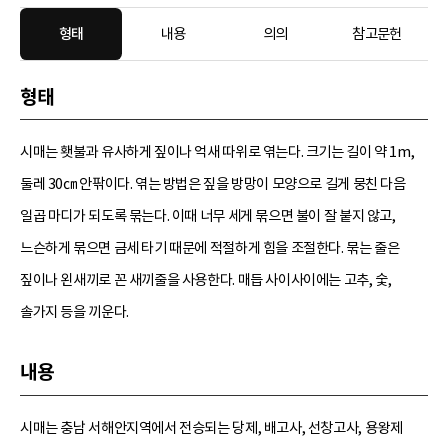
형태
내용
의의
참고문헌
형태
시매는 횃불과 유사하게 짚이나 억새 따위로 엮는다. 크기는 길이 약 1m,
둘레 30㎝ 안팎이다. 엮는 방법은 짚을 방망이 모양으로 길게 뭉친 다음
일곱 마디가 되도록 묶는다. 이때 너무 세게 묶으면 불이 잘 붙지 않고,
느슨하게 묶으면 금세 타기 때문에 적절하게 힘을 조절한다. 묶는 줄은
짚이나 왼새끼로 꼰 새끼줄을 사용한다. 매듭 사이사이에는 고추, 숯,
솔가지 등을 끼운다.
내용
시매는 충남 서해안지역에서 전승되는 당제, 배고사, 선창고사, 용왕제