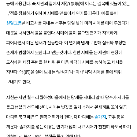
등에 사용된다. 즉 제관의 집에서 제장(祭場)에 이르는 길목에 깃들어 있는
부정을 정화하기 위하여 시매를 만들어서 연기를 피운다. 예를 들어
섣달그믐
날 배고사를 지내는 선주는 당일 낮에 미리 시매를 매어 두었다가
대문을 나서면서 불을 붙인다. 시매에 불이 붙으면 연기가 자욱하게
피어나면서 매운 냄새가 진동한다. 이 연기와 냄새로 인해 잡귀와 부정한
존재가 범접하지 못한다고 믿는 것이다. 한편 시매를 든 제관이 현장에
도착하면 제장 주변을 한 바퀴 돈 다음 바닥에 시매를 눕혀 놓고 제사를
지낸다. 액(厄)을 실어 보내는 ‘발심지’나 ‘띠배’처럼 시매를 물에 띄워
보내기도 한다.
서천군 서면 월호리 월하성마을에서는 당제를 지내러 갈 때 당주가 시매를
들고 행렬의 선두에 선다. 시매는 볏짚을 길게 추려서 왼새끼로 꼬아 일곱
마디로 묶고 매듭도 왼쪽으로 가게 한다. 각 마디에는
솔가지
, 고추 등을
끼운다. 솔가지를 넣는 이유는 연기가 많이 나고 시매가 천천히 타도록 하기
위함이고, 붉은 고추는 부정을 쫓기 위해서다.