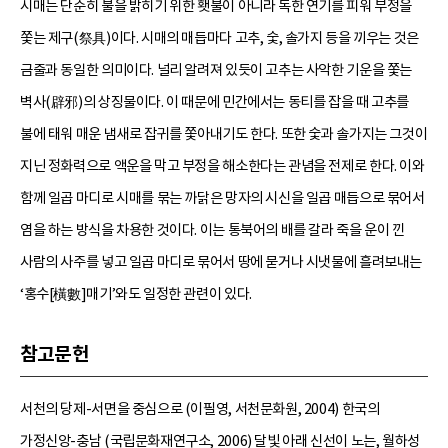
시매는 단순히 불을 밝히기 위한 횃불이 아니라 독한 연기를 피워 부정을
쫓는 제구(祭具)이다. 시매의 매듭마다 고추, 숯, 솔가지 등을 끼우는 것은
금줄과 동일한 의미이다. 널리 알려져 있듯이 고추는 사악한 기운을 쫓는
벽사(辟邪)의 상징물이다. 이 때문에 민간에서는 동티를 잡을 때 고추를
불에 태워 매운 냄새로 잡귀를 쫓아내기도 한다. 또한 숯과 솔가지는 그것이
지닌 정화력으로 액운을 막고 부정을 해소한다는 관념을 전제로 한다. 이와
함께 일곱 마디로 시매를 묶는 까닭은 망자의 시신을 일곱 매듭으로 묶어서
염을 하는 방식을 차용한 것이다. 이는 통북어의 배를 갈라 죽을 운이 낀
사람의 사주를 넣고 일곱 마디로 묶어서 땅에 묻거나 시냇물에 흘려보내는
‘홍수[橫數]매기’와도 일정한 관련이 있다.
참고문헌
서천의 당제-서면을 중심으로 (이필영, 서천문화원, 2004) 한국의
가정신앙-충남 (국립문화재연구소, 2006) 달빛 아래 신선이 노는, 월하성