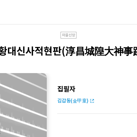
마을신앙
황대신사적현판(淳昌城隍大神事
집필자
김갑동(金甲童)