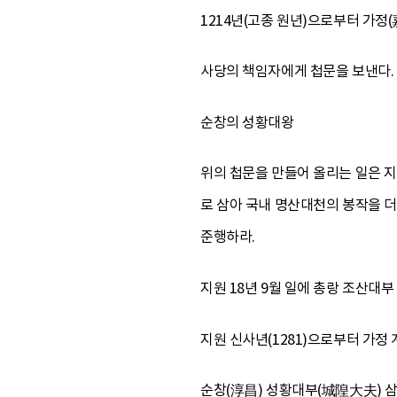
1214년(고종 원년)으로부터 가정(嘉
사당의 책임자에게 첩문을 보낸다. 
순창의 성황대왕
위의 첩문을 만들어 올리는 일은 지
로 삼아 국내 명산대천의 봉작을
준행하라.
지원 18년 9월 일에 총랑 조산대부
지원 신사년(1281)으로부터 가정 
순창(淳昌) 성황대부(城隍大夫)