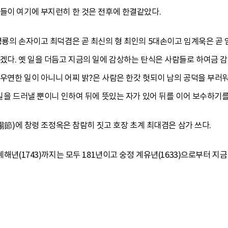
리들이 여기에 부지런히 한 것은 전후에 한결같았다.
명룡의 손자이고 최덕겸은 곧 최신의 형 최인의 5대손이고 임계욱은 곧
겠다. 옛 일을 더듬고 지금의 일에 감상하는 탄식은 사람들로 하여금 감
우연한 일이 아니니 어찌 밝?은 사람은 한갓 헛되이 남의 공덕을 부러
 일을 드러낼 뿐이니 인하여 뒤에 뜻있는 자가 있어 뒤를 이어 보수하기를
端陽節)에 창령 조정옥은 참람히 짓고 호장 초계 최대겸은 삼가 쓰다.
계해년(1743)까지는 모두 181년이고 숭정 계유년(1633)으로부터 지금 