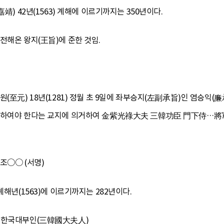
靖) 42년(1563) 계해에 이르기까지는 350년이다.
전해온 왕지(王旨)에 준한 것임.
원(至元) 18년(1281) 정월 초 9일에 좌부승지(左副承旨)인 염승익(
 더하여야 한다는 교지에 의거하여 金紫光祿大夫 三韓功臣 門下侍…將
 조○○ (서명)
계해년(1563)에 이르기까지는 282년이다.
 삼한국대부인(三韓國大夫人)