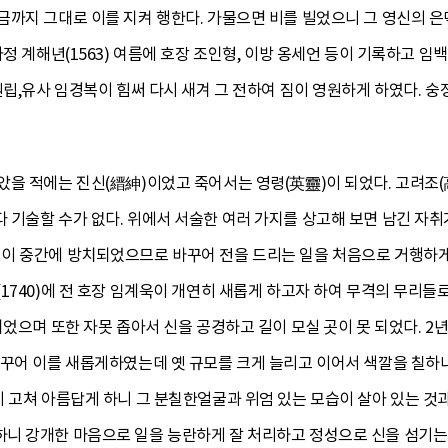
까지 그대로 이를 지켜 행한다. 가물으면 비를 빌었으니 그 영신의 은덕
정 계해년(1563) 여름에 호장 조인형, 이방 옹세언 등이 기록하고 임
립,유사 임경복이 힘써 다시 새겨 그 전하여 짐이 영원하게 하였다. 숭정(崇
았을 적에는 진신(縉紳)이었고 죽어서는 영령(英靈)이 되었다. 고려조
기술할 수가 없다. 위에서 서술한 여러 가지를 상고해 보면 남긴 자취가
이 중간에 방치되었으므로 바꾸어 전을 드리는 일을 처음으로 거행하게 
1740)에 전 호장 임계욱이 개연히 새롭게 하고자 하여 무격의 무리들
되었으며 또한 자못 좁아서 신을 공경하고 길이 모실 곳이 못 되었다. 2
바꾸어 이를 새롭게하였는데 옛 규모를 크게 늘리고 이어서 색깔을 칠하
 고쳐 아름답게 하니 그 분칠한얼굴과 위엄 있는 모습이 살아 있는 것과
니 강개한 마음으로 일을 능란하게 잘 처리하고 정성으로 신을 섬기는