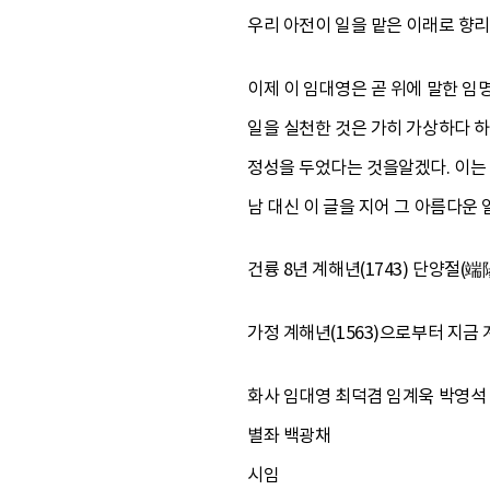
우리 아전이 일을 맡은 이래로 향
이제 이 임대영은 곧 위에 말한 임
일을 실천한 것은 가히 가상하다 하
정성을 두었다는 것을알겠다. 이는 
남 대신 이 글을 지어 그 아름다운
건륭 8년 계해년(1743) 단양절(
가정 계해년(1563)으로부터 지금 
화사 임대영 최덕겸 임계욱 박영석
별좌 백광채
시임