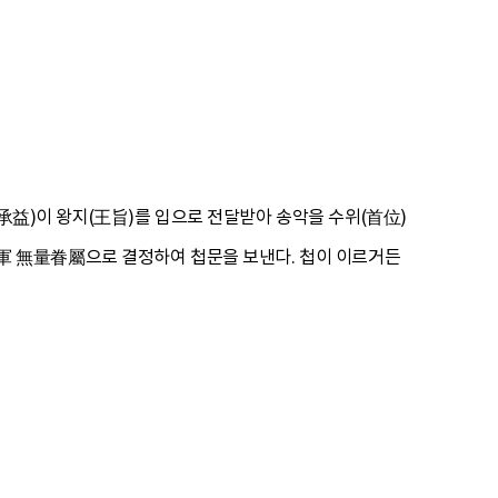
廉承益)이 왕지(王旨)를 입으로 전달받아 송악을 수위(首位)
軍 無量眷屬으로 결정하여 첩문을 보낸다. 첩이 이르거든