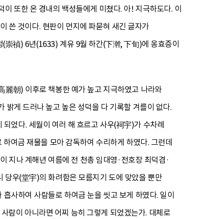
이 또한 온 경내의 백성들에게 미쳤다. 아! 지극하도다. 이
백이 쓴 것이다. 현판이 먼지에 파묻혀 새긴 글자가
禎) 6년(1633) 계유 9월 하간(下澣, 下旬)에 옹효증이
(高麗朝) 이후로 책봉한 예가 높고 지극하였고 나라와
 밝게 드러나 높고 높은 성덕을 다 기록할 겨를이 없다.
되었다. 세월이 여러 해 흐르고 사우(祠宇)가 수차례
로 하여금 재물을 모아 감독하여 수리하게 하였다. 그런데
년이 지나 계해년 여름에 전 천총 임대영·전호장 최덕겸·
니 당우(堂宇)의 화려함은 모름지기 도에 맞았을 뿐만
 흡사하여 사람들로 하여금 눈을 씻고 보게 하였다. 일이
 사람이 아니라면 어찌 능히 그렇게 되었겠는가. 대체로