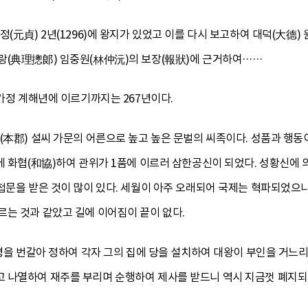
(元貞) 2년(1296)에 왕지가 있었고 이를 다시 보고하여 대덕(大德) 원
랑(典理摠郞) 임중원(林仲沅)의 보장(報狀)에 근거하여……
 가정 계해년에 이르기까지는 267년이다.
(本郡) 설씨 가문의 어른으로 높고 높은 문벌의 씨족이다. 성품과 행
에 화협(和協)하여 관위가 1품에 이르러 삼한공신이 되었다. 성황신에
첩문을 받은 것이 많이 있다. 세월이 아주 오래되어 국제는 혁파되었으
르는 것과 같았고 길에 이어짐이 끝이 없다.
5명을 번갈아 정하여 각자 그의 집에 당을 설치하여 대왕이 부인을 거느리
 나열하여 재주를 부리며 순행하여 제사를 받드니 역시 지금껏 폐지되지