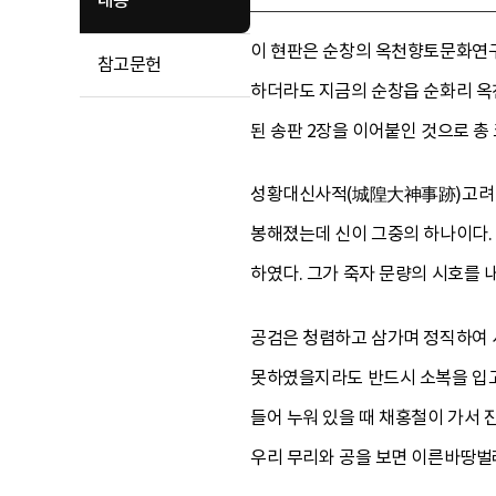
내용
이 현판은 순창의 옥천향토문화연구
참고문헌
하더라도 지금의 순창읍 순화리 옥
된 송판 2장을 이어붙인 것으로 총 
성황대신사적(城隍大神事跡)고려 설
봉해졌는데 신이 그중의 하나이다. 
하였다. 그가 죽자 문량의 시호를 
공검은 청렴하고 삼가며 정직하여 
못하였을지라도 반드시 소복을 입고 
들어 누워 있을 때 채홍철이 가서 
우리 무리와 공을 보면 이른바땅벌레