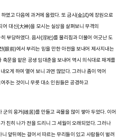
 하였고 다음에 과거에 올랐다. 또 금시(金試)에 장원으로
되어 대신(大神)을 모시는 실상을 살펴보니 무격의
히 부당하였다. 음사(淫祀)를 물리침과 더불어 어긋난 도
전(眼前)에서 부리는 믿을 만한 아전을 보내어 제사지내는
호와 축문을 맡은 공생 임대춘을 보내어 역시 의식대로 재계를
내오게 하여 열어 보니 과연 많았다. 그러나 좀이 먹어
 보여주는 것이니 무릇 대소 인원들은 공경하고
 군의 웅거(雄居)를 만들고 곡물을 많이 쌓아 두었다. 이어
수가 친히 나가 전을 드리니 그 세월이 오래되었다. 그러나
 가니 앞뒤에는 걸어서 따르는 무리들이 있고 사람들이 벌려