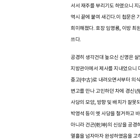
서서 재주를 부리기도 하였으니 지금
역시 끝에 붙여 새긴다.이 첩문은 가
희미해졌다. 호장 임명룡, 이방 최원
쓰다.
공경히 생각건대 높으신 신명은 살
지방관아에서 제사를 지내었으니 다 
중고(中古)로 내려오면서부터 의식
변고를 만나 고민하던 차에 경신년(
사당의 모양, 방향 및 배치가 잘못
박영석 등이 옛 사당을 철거하고 
아니라 건곤(乾坤)의 신상을 공경히
열흘을 넘자마자 완성하였음을 고하