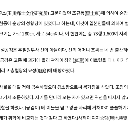
소(玉川鄕土文化硏究所) 고문이었던 조규동(曺圭東)에 의하여 순창 설
천동에 순창의 성황당이 있었다고 하는데, 이것이 일본인들에 의하여 헐
크기는 가로 180㎝, 세로 54㎝이다. 이 현판에는 총 73행 1,600여 
공검은 추밀원부사 신의 아들이다. 신의 어머니 조씨는 네 번 출산하여
공검은 고종 때 과거에 올라 관직이 참리(參理)에 이르렀을 때 나이가
내리고 충렬왕의 묘정(廟庭)에 배향하였다.
사물을 대할 적에 공손하였으며 검소함으로써 몸가짐을 삼았다. 조정의 
가서 조문하였다. 자기를 만나러 오는 자가 있으면 귀천을 따지지 않고
진찰을 하였다. (공검이) 베 이불을 덮고 왕골 자리에 거처하여 쓸쓸하
가 황학에 비교되는 것과 같다 고 하였다.(사적이 여지승람(輿地勝覽)