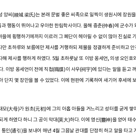
성 양씨(綾城 梁氏)는 본래 문벌 좋은 씨족으로 일찍이 생원시에 장원을
품과 행동이 뛰어나고 우아한 한림학사이다. 올해 중춘(仲春)에 군수가 
을에 횡행하기에까지 이르러 그 폐단이 헤아릴 수 없이 많아 진실로 가
에다만 초하루와 보름에만 제사를 거행하되 제물을 정결하게 준비하고 안
다해 제사를 행하게 하였다. 5월 초하룻날 또 이방 옹세언, 의생 오인
. 이방 옹세언이 전에 직첩(職牒)이 사우(祠宇)에 있다는 말을 듣고 꺼
 단지 몇 장만을 볼 수 있었다. 이에 현판에 기록하여 새기어 후세에
대모(大母)가 원초(元初)에 그의 아홉 아들을 거느리고 성터를 굳게 쌓아
게 하였다 하니 그 공이 막대(莫大)하다. 이에 영신(靈神)을 얻어 태
통인(通引)을 보내어 매년 4월 그믐날 관대를 단정히 하고 말을 타고