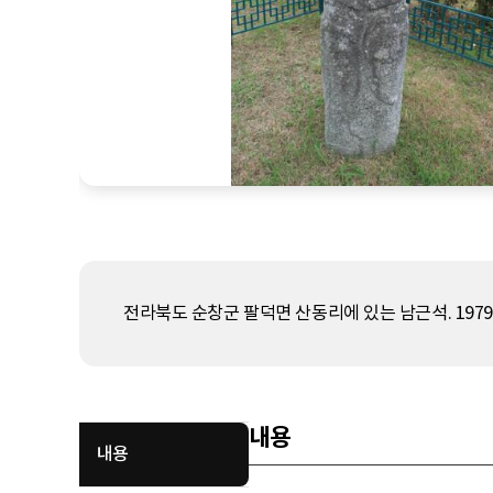
전라북도 순창군 팔덕면 산동리에 있는 남근석. 1979
내용
내용