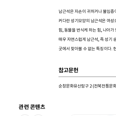
남근석은 자손이 귀하거나 불임증이
커다란 성기모양의 남근석은 여성으
힘, 동물을 번식케 하는 힘, 나아
매우 자연스럽게 남근석, 즉 성기
곳에서 찾아볼 수 없는 특징이다. 
참고문헌
순창문화유산탐구 2 (전북전통문화연구
관련 콘텐츠