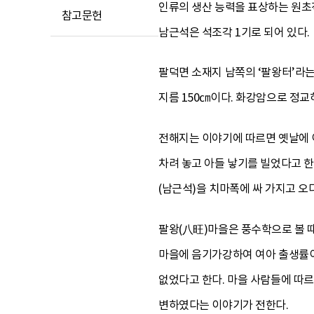
인류의 생산 능력을 표상하는 원초
참고문헌
남근석은 석조각 1기로 되어 있다.
팔덕면 소재지 남쪽의 ‘팔왕터’라는 
지름 150㎝이다. 화강암으로 정
전해지는 이야기에 따르면 옛날에 
차려 놓고 아들 낳기를 빌었다고 한
(남근석)을 치마폭에 싸 가지고 오
팔왕(八旺)마을은 풍수학으로 볼 때
마을에 음기가강하여 여아 출생률이
없었다고 한다. 마을 사람들에 따
변하였다는 이야기가 전한다.