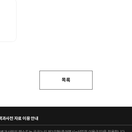
목록
과사전 자료 이용 안내
대백과사전의 텍스트는 공공누리 제2유형(출처명시+상업적 이용금지)을 적용합니다.