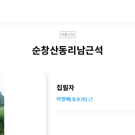
마을신앙
순창산동리남근석
집필자
이영배(李永培)