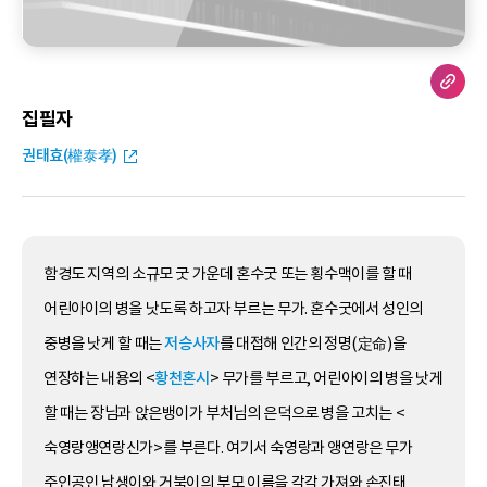
집필자
권태효(權泰孝)
함경도 지역의 소규모 굿 가운데 혼수굿 또는 횡수맥이를 할 때
어린아이의 병을 낫도록 하고자 부르는 무가. 혼수굿에서 성인의
중병을 낫게 할 때는
저승사자
를 대접해 인간의 정명(定命)을
연장하는 내용의 <
황천혼시
> 무가를 부르고, 어린아이의 병을 낫게
할 때는 장님과 앉은뱅이가 부처님의 은덕으로 병을 고치는 <
숙영랑앵연랑신가>를 부른다. 여기서 숙영랑과 앵연랑은 무가
주인공인 남생이와 거북이의 부모 이름을 각각 가져와 손진태