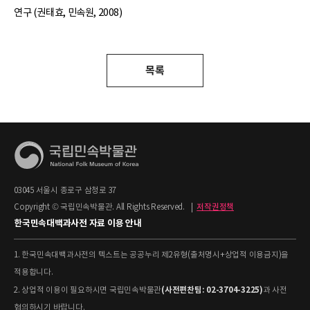
연구 (권태효, 민속원, 2008)
목록
03045 서울시 종로구 삼청로 37
Copyright © 국립민속박물관. All Rights Reserved.
|
저작권정책
한국민속대백과사전 자료 이용 안내
1. 한국민속대백과사전의 텍스트는 공공누리 제2유형(출처명시+상업적 이용금지)을
적용합니다.
(사전편찬팀: 02-3704-3225)
2. 상업적 이용이 필요하시면 국립민속박물관
과 사전
협의하시기 바랍니다.