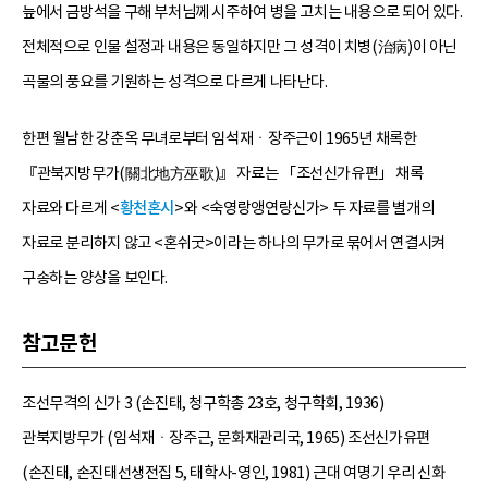
늪에서 금방석을 구해 부처님께 시주하여 병을 고치는 내용으로 되어 있다.
전체적으로 인물 설정과 내용은 동일하지만 그 성격이 치병(治病)이 아닌
곡물의 풍요를 기원하는 성격으로 다르게 나타난다.
한편 월남한 강춘옥 무녀로부터 임석재ㆍ장주근이 1965년 채록한
『관북지방무가(關北地方巫歌)』 자료는 「조선신가유편」 채록
자료와 다르게 <
황천혼시
>와 <숙영랑앵연랑신가> 두 자료를 별개의
자료로 분리하지 않고 <혼쉬굿>이라는 하나의 무가로 묶어서 연결시켜
구송하는 양상을 보인다.
참고문헌
조선무격의 신가 3 (손진태, 청구학총 23호, 청구학회, 1936)
관북지방무가 (임석재ㆍ장주근, 문화재관리국, 1965) 조선신가유편
(손진태, 손진태선생전집 5, 태학사-영인, 1981) 근대 여명기 우리 신화