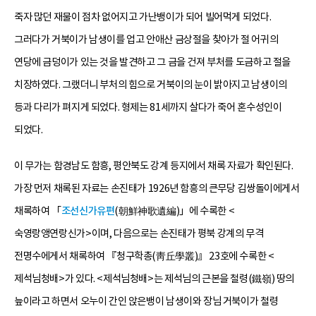
죽자 많던 재물이 점차 없어지고 가난뱅이가 되어 빌어먹게 되었다.
그러다가 거북이가 남생이를 업고 안애산 금상절을 찾아가 절 어귀의
연당에 금덩이가 있는 것을 발견하고 그 금을 건져 부처를 도금하고 절을
치장하였다. 그랬더니 부처의 힘으로 거북이의 눈이 밝아지고 남생이의
등과 다리가 펴지게 되었다. 형제는 81세까지 살다가 죽어 혼수성인이
되었다.
이 무가는 함경남도 함흥, 평안북도 강계 등지에서 채록 자료가 확인된다.
가장 먼저 채록된 자료는 손진태가 1926년 함흥의 큰무당 김쌍돌이에게서
채록하여 「
조선신가유편
(朝鮮神歌遺編)」에 수록한 <
숙영랑앵연랑신가>이며, 다음으로는 손진태가 평북 강계의 무격
전명수에게서 채록하여 『청구학총(靑丘學叢)』 23호에 수록한 <
제석님청배>가 있다. <제석님청배>는 제석님의 근본을 철령(鐵嶺) 땅의
늪이라고 하면서 오누이 간인 앉은뱅이 남생이와 장님 거북이가 철령