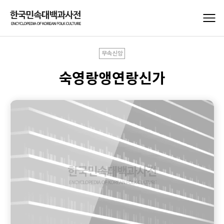
무속신앙
숙영랑앵연랑신가