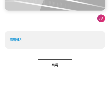
불밝히기
목록