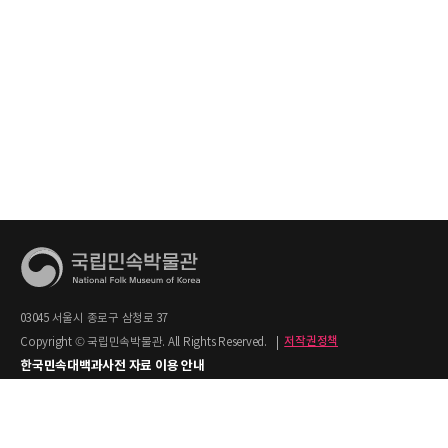
03045 서울시 종로구 삼청로 37
Copyright © 국립민속박물관. All Rights Reserved.
|
저작권정책
한국민속대백과사전 자료 이용 안내
1. 한국민속대백과사전의 텍스트는 공공누리 제2유형(출처명시+상업적 이용금지)을
적용합니다.