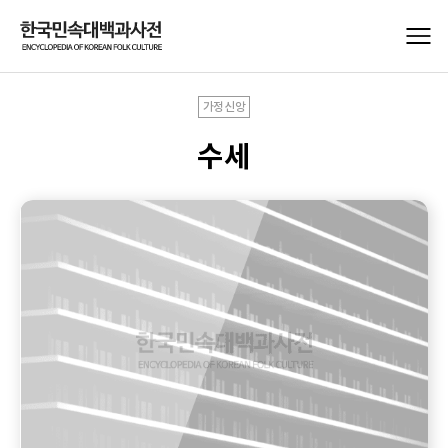
가정신앙
수세