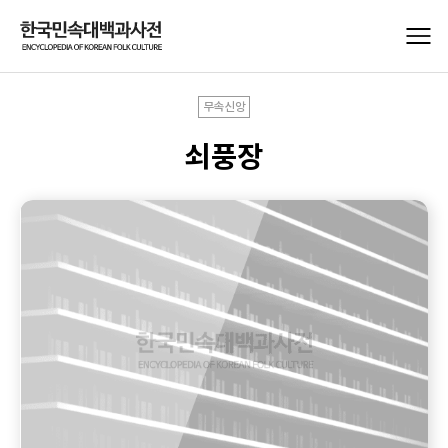
무속신앙
쇠풍장