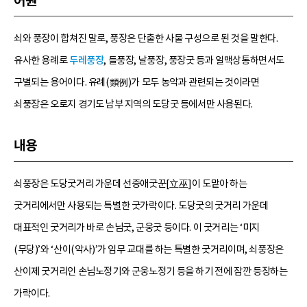
어원
쇠와 풍장이 합쳐진 말로, 풍장은 단출한 사물 구성으로 된 것을 말한다.
유사한 용례로
두레풍장
, 들풍장, 날풍장, 풍장굿 등과 일맥상통하면서도
구별되는 용어이다. 유례(類例)가 모두 농악과 관련되는 것이라면
쇠풍장은 오로지 경기도 남부 지역의 도당굿 등에서만 사용된다.
내용
쇠풍장은 도당굿거리 가운데 선증애굿꾼[立巫]이 도맡아 하는
굿거리에서만 사용되는 특별한 굿가락이다. 도당굿의 굿거리 가운데
대표적인 굿거리가 바로 손님굿, 군웅굿 등이다. 이 굿거리는 ‘미지
(무당)’와 ‘산이(악사)’가 임무 교대를 하는 특별한 굿거리이며, 쇠풍장은
산이제 굿거리인 손님노정기와 군웅노정기 등을 하기 전에 잠깐 등장하는
가락이다.