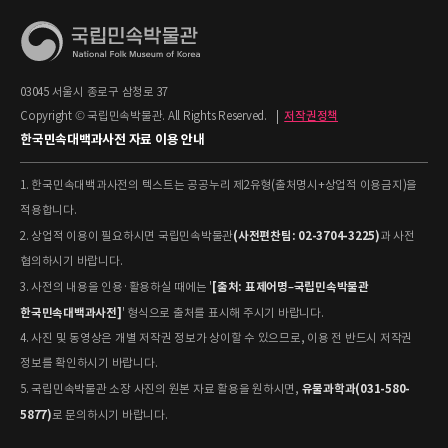
03045 서울시 종로구 삼청로 37
Copyright © 국립민속박물관. All Rights Reserved.
|
저작권정책
한국민속대백과사전 자료 이용 안내
1. 한국민속대백과사전의 텍스트는 공공누리 제2유형(출처명시+상업적 이용금지)을
적용합니다.
(사전편찬팀: 02-3704-3225)
2. 상업적 이용이 필요하시면 국립민속박물관
과 사전
협의하시기 바랍니다.
[출처: 표제어명–국립민속박물관
3. 사전의 내용을 인용·활용하실 때에는 '
한국민속대백과사전]
' 형식으로 출처를 표시해 주시기 바랍니다.
4. 사진 및 동영상은 개별 저작권 정보가 상이할 수 있으므로, 이용 전 반드시 저작권
정보를 확인하시기 바랍니다.
유물과학과(031-580-
5. 국립민속박물관 소장 사진의 원본 자료 활용을 원하시면,
5877)
로 문의하시기 바랍니다.