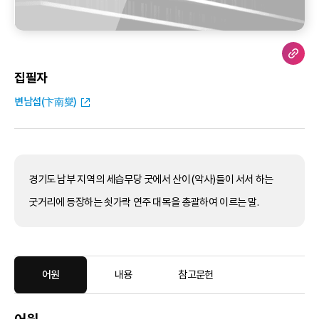
집필자
변남섭(卞南燮)
경기도 남부 지역의 세습무당 굿에서 산이(악사)들이 서서 하는
굿거리에 등장하는 쇳가락 연주 대목을 총괄하여 이르는 말.
어원
내용
참고문헌