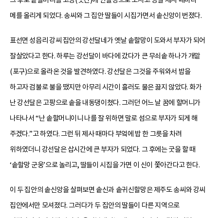
메를 올리게 되었다. 송씨와 그 집안 딸들이 시집가면서 솥신앙이 번졌다.
표선면 성읍리 강씨 집안의 강선달네가 옛날 솥할망이 도와서 부자가 되어
잘살았다고 한다. 하루는 강선달이 바다에 갔다가 큰 무쇠솥 하나가 개맡
(포구)으로 올라온 것을 발견하였다. 강선달은 그것을 주워와서 밥을
하고자 검불로 불을 땠지만 아무리 시간이 흘러도 물은 끓지 않았다. 화가
난 강선달은 고팡으로 솥을 내동댕이쳤다. 그러던 어느 날 꿈에 할머니가
나타나서 “난 솥할머니이니 나를 잘 위하면 말로 섬으로 부자가 되게 해
주겠다.”고 하였다. 그런 뒤 제사 때마다 부엌에 밥 한 그릇을 차려
위하였더니 강선달은 삽시간에 큰 부자가 되었다. 그 후에는 굿을 할 때
‘솥할망 군웅’으로 놀리고, 딸들이 시집을 가면 이 신이 쫓아간다고 한다.
이 두 집안의 솥신앙을 살펴보면 솥신과 솥귀신할망은 제주도 송씨와 강씨
집안에서만 모셔졌다. 그러다가 두 집안의 딸들이 다른 지역으로