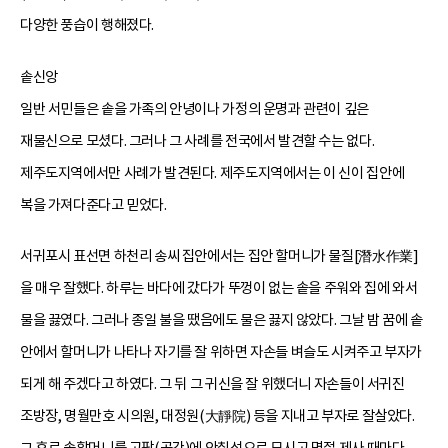
다양한 풍습이 행해졌다.
솥신앙
일반 서민들은 솥을 가족의 안녕이나 가정의 운명과 관련이 깊은
재물신으로 모셨다. 그러나 그 사례를 전국에서 발견할 수는 없다.
제주도지역에서만 사례가 발견된다. 제주도지역에서는 이 신이 집안에
복을 가져다준다고 믿었다.
서귀포시 표선면 하천리 송씨 집안에서는 집안 할머니가 물질[潛水作業]
을 매우 잘했다. 하루는 바다에 갔다가 뚜껑이 없는 솥을 주워와 집에 와서
물을 끓였다. 그러나 종일 불을 땠음에도 물은 끓지 않았다. 그날 밤 꿈에 솥
안에서 할머니가 나타나 자기를 잘 위하면 자손들 벼슬도 시켜주고 부자가
되게 해 주겠다고 하였다. 그 뒤 그 귀신을 잘 위했더니 자손들이 서귀진
조방장, 명월만호 시의원, 대정원(大靜院) 등을 지내고 부자로 잘살았다.
그 후로 솥할머니를 고팡(곳간)에 안칠성으로 모시고 명절 제사 때마다