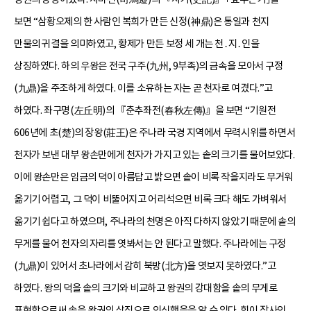
보면 “삼황오제의 한 사람인 복희가 만든 신정(神鼎)은 통일과 천지
만물의 귀결을 의미하였고, 황제가 만든 보정 세 개는 천․지․인을
상징하였다. 하의 우왕은 전국 구주(九州, 9부족)의 금속을 모아서 구정
(九鼎)을 주조하게 하였다. 이를 소유하는 자는 곧 천자로 여겼다.”고
하였다. 좌구명(左丘明)의 『춘추좌전(春秋左傳)』을 보면 “기원전
606년에 초(楚)의 장왕(莊王)은 주나라 국경 지역에서 무력시위를 하면서
천자가 보낸 대부 왕손만에게 천자가 가지고 있는 솥의 크기를 물어보았다.
이에 왕손만은 임금의 덕이 아름답고 밝으면 솥이 비록 작을지라도 무거워
옮기기 어렵고, 그 덕이 비뚤어지고 어리석으면 비록 크다 해도 가벼워서
옮기기 쉽다고 하였으며, 주나라의 천명은 아직 다하지 않았기 때문에 솥의
무게를 물어 천자의 자리를 엿봐서는 안 된다고 말했다. 주나라에는 구정
(九鼎)이 있어서 초나라에서 감히 북방(北方)을 엿보지 못하였다.”고
하였다. 왕의 덕을 솥의 크기와 비교하고 왕권의 강대함을 솥의 무게로
표현함으로써 솥을 왕권의 상징으로 인식했음을 알 수 있다. 힘이 장사인