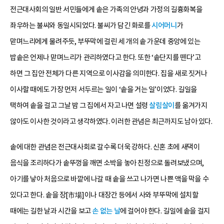
전근대사회의 일반 서민들에게 솥은 가족의 안녕과 가정의 길흉화복을
좌우하는 불씨와 동일시되었다. 불씨가 담긴 화로를
시어머니
가
맏며느리에게 물려주듯, 부뚜막에 걸린 세 개의 솥 가운데 중앙에 있는
밥솥은 언제나 맏며느리가 관리하였다고 한다. 또한 ‘솥단지를 뗀다’고
하면 그 집안 전체가 다른 지역으로 이사감을 의미한다. 집을 새로 짓거나
이사할 때에도 가장 먼저 서두르는 일이 ‘솥을 거는 일’이었다. 길일을
택하여 솥을 걸고 그날 밤 그 집에서 자고 나면 설령
살림살이
를 옮겨가지
않아도 이사한 것이라고 생각하였다. 이러한 관념은 최근까지도 남아 있다.
솥에 대한 관념은 전근대사회로 갈수록 더욱 강하다. 신혼 초에 새댁이
음식을 조리하다가 솥뚜껑을 깨면 소박을 놓아 친정으로 돌려보냈으며,
아기를 낳아 처음으로 바깥에 나갈 때 솥을 쓰고 나가면 나쁜 액을 막을 수
있다고 한다. 솥을 장[市場]이나 대장간 등에서 사와 부뚜막에 설치할
때에는 길한 날과 시간을 보고
손 없는 날
에 걸어야 한다. 길일에 솥을 걸지