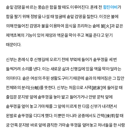
솥밑 검댕을 바르는 풍습은 함을 팔 때도 이루어진다. 혼례 전
함진아비
가
함을 팔기 위해 정방을 나설 때 얼굴에 솥밑 검댕을 칠한다. 이것은 불에
의해 만들어진 검댕과 불을 이용하여 음식을 조리하는 솥에 불[火]과 같은
제액초복의 기능이 있어 재앙과 액운을 막아 주고 복을 준다고 믿기
때문이다.
신부는 혼례식 후 신행길에 오르기 전에 부엌에 들어가 솥뚜껑을 세 번
들썩거려 소리를 낸다. 이는 새로운 삶과 신행길에 있을 액을 막아 달라는
의미이다. 솥은 여성의 주된 생활도구이기 때문에 솥과의 헤어짐은 그 집안
전체와의 분리(分離)를 뜻한다. 신부는 처음으로 시댁[媤家]에 들어갈 때
출입문 문지방 앞에 솥뚜껑을 놓아 밟고 들어가거나 안방 문턱 앞에
솥뚜껑을 엎어 놓고 가마채를 그 앞에 이르게 한 다음 신부가 내리면서
왼발로 솥뚜껑을 디디게 했다. 이뿐만 아니라 궁중에서도 간택(揀擇)할 때
궁 안쪽 문지방 바로 앞에 큼직한 가마솥 뚜껑을 엎어놓고 처녀들을 한 사람