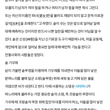
모름지기 남자가 여자 절을 하거나 여자가 남자 절을 하면 즉시 그친다.
또는 귀신의 이름인 파녀(婆女)만을 불러도 재앙이 되지 않고 문득 이로운
실익[吉利]을 초래한다.”고 하였다. 솥이 우는 것은 앞으로 일어날 일에
대해 예측하는 것이지만 반드시 나쁜 일만을 예언하는 것이 아님을 알 수
있다. 솥은 신성(神聖)을 지닌 신기로운 도구기 때문에 나라, 마을 공동체,
개인에게 앞으로 일어날 중요한 일에 대해 예언적 기능을 한다고
전통사회의 사람들은 믿었다.
솥 기우제
날이 가물면 솥뚜껑을 이용하여 기우제를 지내면서 아들을 많이 낳은
맏며느리를 불에 달군 소댕(솥뚜껑) 위에 세워 놓고 키에 담은 물을
끼얹으면 비가 내린다고 한다. 이때 사용하는 소댕은
시어머니
가
며느리에게 물려주는 가장 중요한 솥의 소댕, 즉 조왕솥의 뚜껑이다.
기우제 때 조왕솥의 뚜껑 위에 집안의 대를 이어야 하는, 아들을 많이 낳은
맏며느리를 세워놓는 것은 조왕신의 힘을 빌려서 비를 내리게 하려는