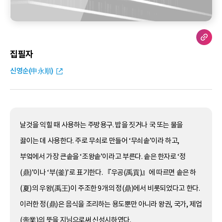
집필자
신영순(申永順)
날것을 익힐 때 사용하는 주방용구. 밥을 짓거나 국 또는 물을
끓이는 데 사용한다. 주로 무쇠로 만들어 ‘무쇠솥’이라 하고,
부엌에서 가장 큰솥을 ‘조왕솥’이라고 부른다. 솥은 한자로 ‘정
(鼎)’이나 ‘부(釜)’로 표기한다. 『우공(禹貢)』에 따르면 솥은 하
(夏)의 우왕(禹王)이 주조한 9개의 정(鼎)에서 비롯되었다고 한다.
이러한 정(鼎)은 음식을 조리하는 용도뿐만 아니라 왕권, 국가, 제업
(帝業)의 뜻을 지님으로써 신성시하였다.