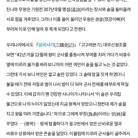
진나라 무왕은 기원전 307년 8월 맹설(孟說)이라는 장사와 솥을 들어올려
서로 힘을 겨루었다. 그러나 이를 들어 올리던 무왕은 경골(정강이뼈)이
부러져 이로 인해 얼마 후 죽게 되었다고 전한다.
우리나라에서도 『
삼국사기
(三國史記)』 ｢고구려본기｣ 대무신왕조를
보면 “42년 겨울 12월에 왕이 군사를 출동시켜 부여를 치러 가다가 비류수
옆에 이르러 물가를 바라보니 마치 어떤 여인이 솥을 들고 노는 것 같았다.
그런데 가서 보니 여인은 없고 솥만 있었다. 그 솥에 밥을 짓게 하였더니
불을 때기 전에 저절로 열이 나서 밥이 다 되어 군사 전체를 배부르게 먹일
수 있었다. 이때 갑자기 웬 건장한 사나이가 나타나서 ‘이 솥은 우리집
물건으로 나의 누이가 잃었는데 지금 왕께서 얻었으니 청컨대 제가 솥을
지고 왕을 따라 가겠습니다.’ 하므로 그에게 부정(負鼎)이라는 성(姓)을
주었다. …(중략)… 밤에 탈출하다가 골구천에서 얻은 신비로운 말과
비류수 상류에서 얻은 큰솥을 잃었다. 이물림에 이르러 군사들이 굶주려서