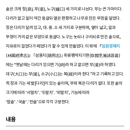
솥은 크게 정(鼎), 부(釜), 노구(鑪口) 세 가지로 나뉜다. 부는 큰 가마이다.
다리가 없고 밑이 약간 둥글되 옆은 편평하고 나무로 만든 뚜껑을 덮었다.
정은 다리가 달려 있고, 대․중․소 세 가지로 구분하며, 옆이 넓고, 밑과
뚜껑이 거의 같은 모양으로 둥글다. 노구는 놋쇠나 구리쇠로 만든 솥으로,
자유로이 걸었다가 떼었다가 할 수 있게 만들었다. 이 밖에 『
임원경제지
(林園經濟志)』 ｢섬용지(贍用志)｣ 취류팽약지기편(炊餾烹瀹諸器篇)
에는 “옛날에는 다리가 있으면 기(錡)라 하고 없으면 부(釜)라 하였다.
대구(大口)는 부(釜), 소구(小口)는 복(鍑)이라 한다.”라고 기록하고 있다.
즉 정과 기는 세 발[다리]이 있는 솥이며, 부와 복은 다리가 없다. 또한 솥의
크기에 따라 ‘서말치’․‘두말치’․‘외말치’, 기능에 따라
‘밥솥’․‘국솥’․‘찬솥’으로 각각 구분한다.
내용