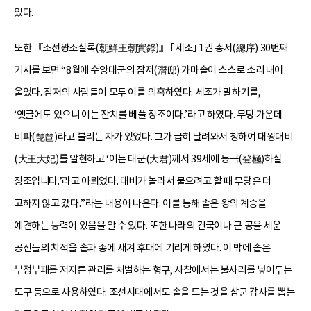
있다.
또한 『조선왕조실록(朝鮮王朝實錄)』 ｢세조｣ 1권 총서(總序) 30번째
기사를 보면 “8월에 수양대군의 잠저(潛邸) 가마솥이 스스로 소리 내어
울었다. 잠저의 사람들이 모두 이를 의혹하였다. 세조가 말하기를,
‘옛글에도 있으니 이는 잔치를 베풀 징조이다.’라고 하였다. 무당 가운데
비파(琵琶)라고 불리는 자가 있었다. 그가 급히 달려와서 청하여 대왕대비
(大王大妃)를 알현하고 ‘이는 대군(大君)께서 39세에 등극(登極)하실
징조입니다.’라고 아뢰었다. 대비가 놀라서 물으려고 할 때 무당은 더
고하지 않고 갔다.”라는 내용이 나온다. 이를 통해 솥은 왕의 계승을
예견하는 능력이 있음을 알 수 있다. 또한 나라의 건국이나 큰 공을 세운
공신들의 치적을 솥과 종에 새겨 후대에 기리게 하였다. 이 밖에 솥은
부정부패를 저지른 관리를 처벌하는 형구, 사찰에서는 불사리를 넣어두는
도구 등으로 사용하였다. 조선시대에서도 솥을 드는 것을 삼군 갑사를 뽑는