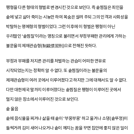
팽형을 다른 형태의 형벌로 변경시킨 것으로 보인다. 즉 솥찜질은 죄인을
솥에 넣고 삶아 죽이는 시늉만 하여 목숨은 살려 주되 그의 인격과 사회성을
박탈하는 명예형의 형벌이었다. 그런 이후에 이 형벌은 팽형이 아닌
우리말인 ‘솥찜질’이라는 명칭으로 불리면서 부정부패한 관리에게 가하는
불문율의 제재관습형(制裁慣習刑)으로 전해진 듯하다.
부정과 부패를 저지른 관리를 처벌하는 관습이 어떠한 연유로
시작되었는지는 정확히 알 수 없다. 또 솥찜질이라는 불문율의
제재관습형이 여러 곳에서 이루어졌다고 하지만 그에 대해서도 알 수 없다.
다만 대한제국 말까지 이루어졌다는 솥찜질은 팽형이 이루어진 곳에서
멀지 않은 장소에서 이루어진 것으로 보인다.
솥 울음
솥에 음식물을 찌거나 삶을 때 솥이 ‘부웅부웅’ 하고 울거나 소댕(솥뚜껑)이
들썩거려 김이 새어 나오거나 솥이 깨지는 꿈을 꾸면 집안에 좋지 않은 일이