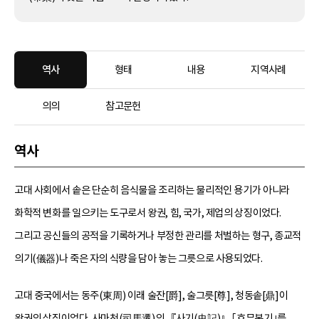
역사
형태
내용
지역사례
의의
참고문헌
역사
고대 사회에서 솥은 단순히 음식물을 조리하는 물리적인 용기가 아니라
화학적 변화를 일으키는 도구로서 왕권, 힘, 국가, 제업의 상징이었다.
그리고 공신들의 공적을 기록하거나 부정한 관리를 처벌하는 형구, 종교적
의기(儀器)나 죽은 자의 식량을 담아 놓는 그릇으로 사용되었다.
고대 중국에서는 동주(東周) 이래 술잔[爵], 술그릇[尊], 청동솥[鼎]이
왕권의 상징이었다. 사마천(司馬遷)의 『사기(史記)』 ｢효무본기｣를