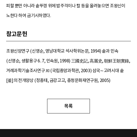
피할 뿐만 아니라 솥뚜껑 위에 밥주걱이나 칼 등을 올려놓으면 조왕신이
노한다 하여 금기시하였다.
참고문헌
조왕신앙연구 (신영순, 영남대학교 석사학위논문, 1994) 솥과 민속
(신영순, 생활용구 6․7, 민속원, 1998) 三國史記, 高麗史, 朝鮮王朝實錄,
겨레과학기술조사연구 Ⅺ (국립중앙과학관, 2003) 삼국∼고려시대 솥
[釜]의 전개양상 (정종태, 금강고고, 충청문화재연구원, 2005)
목록