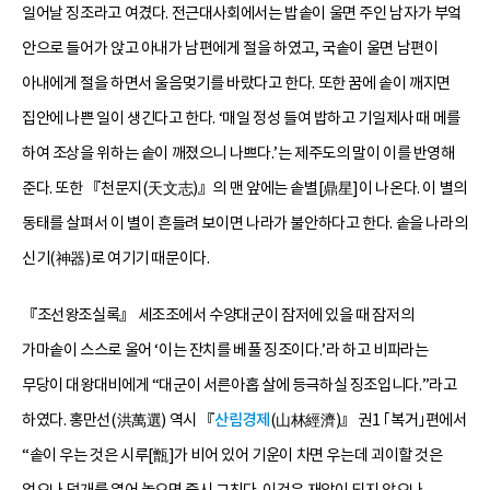
일어날 징조라고 여겼다. 전근대사회에서는 밥솥이 울면 주인 남자가 부엌
안으로 들어가 앉고 아내가 남편에게 절을 하였고, 국솥이 울면 남편이
아내에게 절을 하면서 울음멎기를 바랐다고 한다. 또한 꿈에 솥이 깨지면
집안에 나쁜 일이 생긴다고 한다. ‘매일 정성 들여 밥하고 기일제사 때 메를
하여 조상을 위하는 솥이 깨졌으니 나쁘다.’는 제주도의 말이 이를 반영해
준다. 또한 『천문지(天文志)』의 맨 앞에는 솥별[鼎星]이 나온다. 이 별의
동태를 살펴서 이 별이 흔들려 보이면 나라가 불안하다고 한다. 솥을 나라의
신기(神器)로 여기기 때문이다.
『조선왕조실록』 세조조에서 수양대군이 잠저에 있을 때 잠저의
가마솥이 스스로 울어 ‘이는 잔치를 베풀 징조이다.’라 하고 비파라는
무당이 대왕대비에게 “대군이 서른아홉 살에 등극하실 징조입니다.”라고
하였다. 홍만선(洪萬選) 역시 『
산림경제
(山林經濟)』 권1 ｢복거｣편에서
“솥이 우는 것은 시루[甑]가 비어 있어 기운이 차면 우는데 괴이할 것은
없으나 덮개를 열어 놓으면 즉시 그친다. 이것은 재앙이 되지 않으나