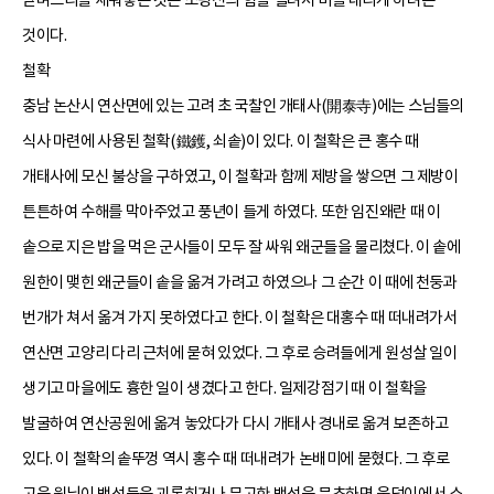
것이다.
철확
충남 논산시 연산면에 있는 고려 초 국찰인 개태사(開泰寺)에는 스님들의
식사 마련에 사용된 철확(鐵鑊, 쇠솥)이 있다. 이 철확은 큰 홍수 때
개태사에 모신 불상을 구하였고, 이 철확과 함께 제방을 쌓으면 그 제방이
튼튼하여 수해를 막아주었고 풍년이 들게 하였다. 또한 임진왜란 때 이
솥으로 지은 밥을 먹은 군사들이 모두 잘 싸워 왜군들을 물리쳤다. 이 솥에
원한이 맺힌 왜군들이 솥을 옮겨 가려고 하였으나 그 순간 이 때에 천둥과
번개가 쳐서 옮겨 가지 못하였다고 한다. 이 철확은 대홍수 때 떠내려가서
연산면 고양리 다리 근처에 묻혀 있었다. 그 후로 승려들에게 원성살 일이
생기고 마을에도 흉한 일이 생겼다고 한다. 일제강점기 때 이 철확을
발굴하여 연산공원에 옮겨 놓았다가 다시 개태사 경내로 옮겨 보존하고
있다. 이 철확의 솥뚜껑 역시 홍수 때 떠내려가 논배미에 묻혔다. 그 후로
고을 원님이 백성들을 괴롭히거나 무고한 백성을 문초하면 웅덩이에서 소