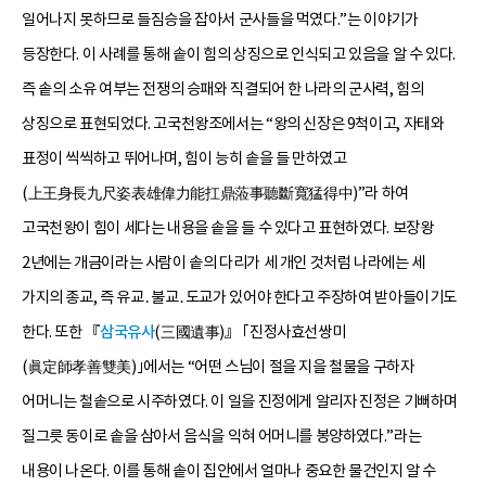
일어나지 못하므로 들짐승을 잡아서 군사들을 먹였다.”는 이야기가
등장한다. 이 사례를 통해 솥이 힘의 상징으로 인식되고 있음을 알 수 있다.
즉 솥의 소유 여부는 전쟁의 승패와 직결되어 한 나라의 군사력, 힘의
상징으로 표현되었다. 고국천왕조에서는 “왕의 신장은 9척이고, 자태와
표정이 씩씩하고 뛰어나며, 힘이 능히 솥을 들 만하였고
(上王身長九尺姿表雄偉力能扛鼎蒞事聽斷寬猛得中)”라 하여
고국천왕이 힘이 세다는 내용을 솥을 들 수 있다고 표현하였다. 보장왕
2년에는 개금이라는 사람이 솥의 다리가 세 개인 것처럼 나라에는 세
가지의 종교, 즉 유교․불교․도교가 있어야 한다고 주장하여 받아들이기도
한다. 또한 『
삼국유사
(三國遺事)』 ｢진정사효선쌍미
(眞定師孝善雙美)｣에서는 “어떤 스님이 절을 지을 철물을 구하자
어머니는 철솥으로 시주하였다. 이 일을 진정에게 알리자 진정은 기뻐하며
질그릇 동이로 솥을 삼아서 음식을 익혀 어머니를 봉양하였다.”라는
내용이 나온다. 이를 통해 솥이 집안에서 얼마나 중요한 물건인지 알 수