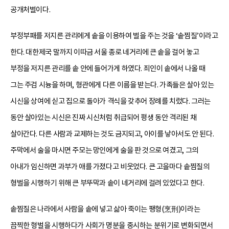
공개처벌이다.
부정부패를 저지른 관리에게 솥을 이용하여 벌을 주는 것을 ‘솥찜질’이라고
한다. 대한제국 말까지 이따금 서울 종로 네거리에 큰 솥을 걸어 놓고
부정을 저지른 관리를 솥 안에 들어가게 하였다. 죄인이 솥에서 나올 때
그는 주검 시늉을 하며, 형관에게 다른 이름을 받는다. 가족들은 살아 있는
시신을 상여에 싣고 집으로 돌아가 격식을 갖추어 장례를 치렀다. 그러는
동안 살아있는 시신은 진짜 시신처럼 취급되어 평생 동안 격리된 채
살아간다. 다른 사람과 교제하는 것도 금지되고, 아이를 낳아서도 안 된다.
주막에서 술을 마시면 주모는 망인에게 술을 판 것으로 여겼고, 그의
아내가 임신하면 과부가 애를 가졌다고 비웃었다. 큰 고을마다 솥찜질의
형벌을 시행하기 위해 큰 부뚜막과 솥이 네거리에 걸려 있었다고 한다.
솥찜질은 나라에서 사람을 솥에 넣고 삶아 죽이는 팽형(烹刑)이라는
끔찍한 형벌을 시행하다가 사회가 명분을 중시하는 분위기로 변화되면서