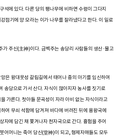
 구석에 있다. 다른 당의 팽나무에 비하면 수령이 그다지
제강점기에 양 모라는 이가 나무를 잘라냈다고 한다. 이 일로
주가 주신(主神)이다. 금벡주는 송당리 사람들의 생산·물고
할망은 왕대웃성 갈림길에서 태어나 중의 아기를 임신하여
여 송당으로 가서 산다. 자식이 많아지자 농사를 짓기로
림을 가른다. 첫아들 문곡성이 자라 아비 없는 자식이라고
의하여 무쇠 석함에 담겨져 바다에 버려진 뒤에 용왕국에
 상자에 담긴 채 쫓겨나자 천자국으로 간다. 흉험을 주어
의붓어머니는 죽어 당신(堂神)이 되고, 형제자매들도 모두