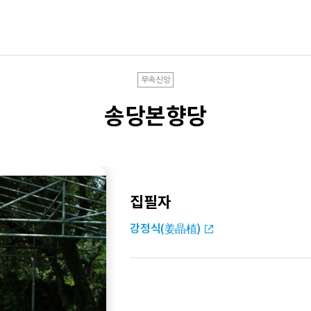
무속신앙
송당본향당
집필자
강정식(姜晶植)