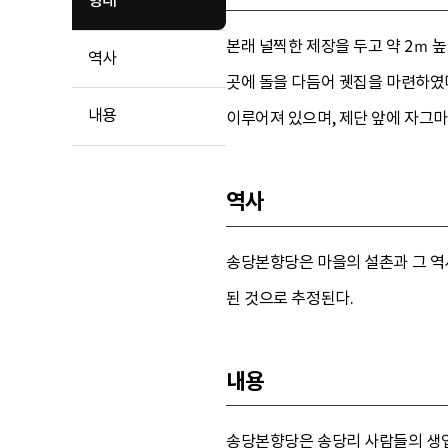
형태
본래 널찍한 제장을 두고 약 2ｍ 
역사
곳에 돌을 다듬어 궷집을 마련하였다.
내용
이루어져 있으며, 제단 앞에 자그마한
역사
송당본향당은 마을의 설촌과 그 역
된 것으로 추정된다.
내용
송당본향당은 송당리 사람들의 생업