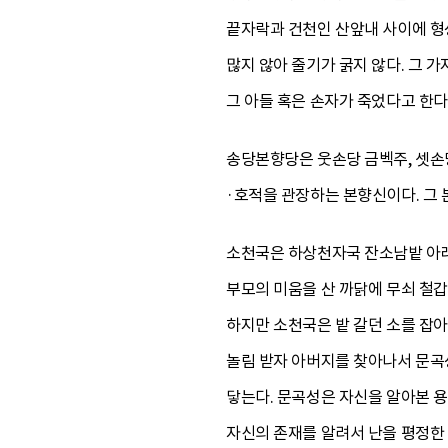
끝자락과 건천인 산앞내 사이에 형성
많지 않아 줄기가 굵지 않다. 그 
그 아들 혹은 손자가 죽었다고 한다
송당본향당은 웃손당 금벡주, 셋손
·호적을 관장하는 본향신이다. 그 
소천국은 하상천자국 잔소남밭 아래
부모의 미움을 산 까닭에 무쇠 철갑
하지만 소천국은 밭 갈던 소를 잡아
놀림 받자 아버지를 찾아나서 문곡
닿는다. 문곡성은 자신을 알아본 용
자신의 존재를 알려서 난을 평정한 