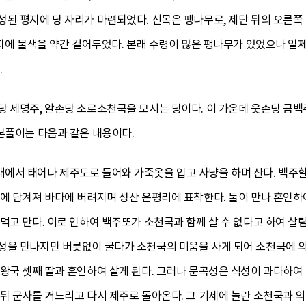
된 평지에 당 자리가 마련되었다. 신목은 팽나무로, 제단 뒤의 오른쪽
가지에 물색을 약간 걸어두었다. 본래 수령이 많은 팽나무가 있었으나 일
.
당 세명주, 알손당 소로소천국을 모시는 당이다. 이 가운데 웃손당 금벡
본풀이는 다음과 같은 내용이다.
에서 태어나 제주도로 들어와 가죽옷을 입고 사냥을 하며 산다. 백주
에 담겨져 바다에 버려지며 성산 온평리에 표착한다. 둘이 만나 혼인하
먹고 만다. 이로 인하여 백주또가 소천국과 함께 살 수 없다고 하여 살
성을 만나지만 버릇없이 굴다가 소천국의 미움을 사게 되어 소천국에 
왕국 셋째 딸과 혼인하여 살게 된다. 그러나 문곡성은 식성이 과다하여
뒤 군사를 거느리고 다시 제주로 돌아온다. 그 기세에 놀란 소천국과 