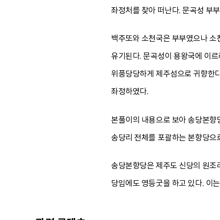
좌정처를 찾아 떠난다. 문곡성 부
백주또와 소천국은 부부였으나 소천
유기된다. 문곡성이 용왕국에 이르
위풍당당하게 제주섬으로 귀향한다.
좌정하였다.
본풀이의 내용으로 보아 송당본향당
송당리 전체를 포괄하는 본향당으로
송당본향당은 제주도 신당의 원조라고
당임에도 영등굿을 하고 있다. 이