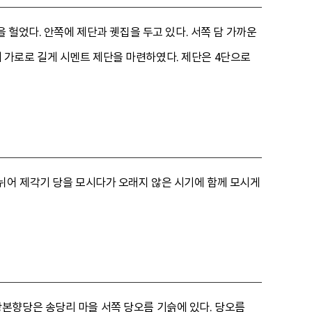
 헐었다. 안쪽에 제단과 궷집을 두고 있다. 서쪽 담 가까운
앞에 가로로 길게 시멘트 제단을 마련하였다. 제단은 4단으로
뉘어 제각기 당을 모시다가 오래지 않은 시기에 함께 모시게
본향당은 송당리 마을 서쪽 당오름 기슭에 있다. 당오름