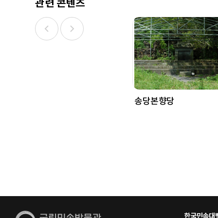
관련 콘텐츠
송당본향당
한국민속대백