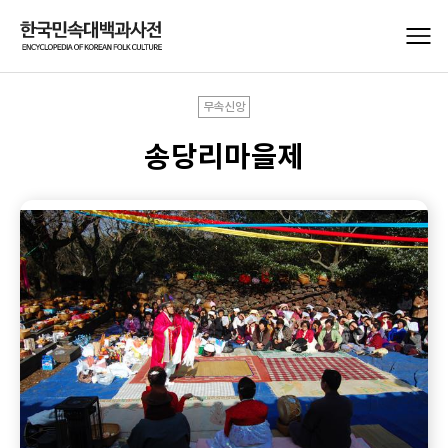
무속신앙
송당리마을제