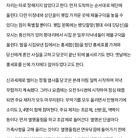
자리는 따로 정해지지 않았다고 한다. 먼저 도착하는 순서대로 제단에
올린다. 다만 이장네와 상단골이 궷집 가까운 곳에 제물구덕을 놓을 수
있다는 점이 특별할 뿐이다. 궷집 왼쪽에는 벵딧할망(평대 수데깃당신)을
모시는 중산처가 있어 평대리에서 시집 온 일부 아낙네들이 제물구덕을
올린다. 딸을 시집보낸 집에서는 홍세함(함)을 쌌던 홍세포를 가져와
당신에게 혼인 사실을 고하고 당굿이 끝난 뒤에 불사르기도 한다. 옛날에는
홍세포를 신목 가지에다 걸어두었다고도 한다.
신과세제로 벌이는 정월 열사흘 당굿은 본래 아침 일찍 시작하여 저녁
무렵까지 계속됐다. 그러나 요즘에는 오전 9시경에 시작하여 점심 때쯤
되면 주요 제차가 모두 마무리된다. 무악기를 모두 울리면서 진행하기에
소미도 3, 4명이 함께 참여한다. 주요 제차는 초감제, 산받음, 액맥이
등이다. 먼저 열명올림을 하고 초감제로 들어간다. 열명은 단골마다
가족사항을 고해 올리는 것이다. 열명올림은 연유닦음에 들어가기 전에