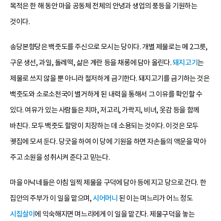
목적은 한 해 동안 마을 공동체 전체의 안녕과 생업의 풍등을 기원하는
것이다.
송당본향당은 백줏도를 주신으로 모시는 당이다. 개별 제물로는 메 2그릇,
구운 생선, 과일, 돌레떡, 삶은 계란 등을 채롱에 담아 올린다.
돼지고기
는
제물로 쓰지 않을 뿐 아니라 철저하게 금기한다. 돼지고기를 금기하는 것은
백줏도와 소로소천국이 별거하게 된 내력을 통해서 그 이유를 확인할 수
있다. 여유가 있는 사람들은 치마, 저고리, 가락지, 비녀, 옷감 등을 함께
바친다. 모두 백줏도 할망이 치장하는 데 소용되는 것이다. 이것은 모두
궷집에 모셔 둔다. 당굿을 하여 이 당에 기원을 하면 자손들의 액운을 막아
주고 소원을 성취시켜 준다고 믿는다.
마을 아낙네들은 아침 일찍 제물을 구덕에 담아 등에 지고 당으로 간다. 한
집안의 주부가 이 일을 맡으며,
시어머니
된 이는 며느리가 어느 정도
시집살이
에 익숙해지면 며느리에게 이 일을 맡긴다. 제물구덕을 놓는