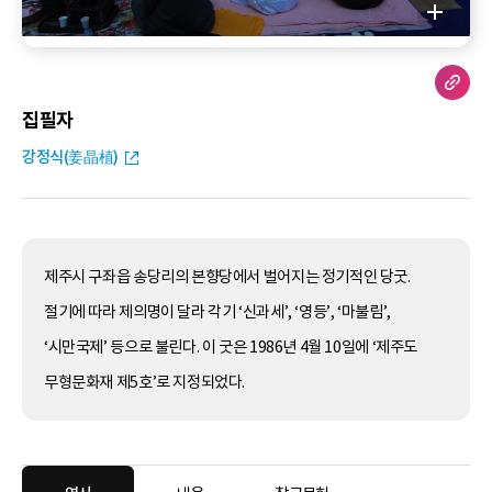
집필자
강정식(姜晶植)
제주시 구좌읍 송당리의 본향당에서 벌어지는 정기적인 당굿.
절기에 따라 제의명이 달라 각기 ‘신과세’, ‘영등’, ‘마불림’,
‘시만국제’ 등으로 불린다. 이 굿은 1986년 4월 10일에 ‘제주도
무형문화재 제5호’로 지정되었다.