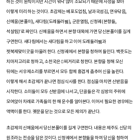
하는 것이 원칙이지만 시간이 워낙 많이 소요되기 때문에 사정을 보아
이렇게 미리 하는 것이다. 초감제는 베포도업침, 날과국섬김, 연유닦음,
신메움(본풀이), 새다림(도레둘러뷈), 군문열림, 신청궤(본향듦,
석살림)’로 짜인다. 신메움을 하면서 본향 대목에 가면 당신본풀이를 길게
구연한다. 새다림에서는 새다림을 하고 이어 도레둘러뷈과
젯북제맞이굿을 아울러 한다. 신청궤에서 본향을 청하여 들인다. 백줏도는
치마저고리로 청하고, 소천국은 찌거리로 청한다. 본향을 청해 모신
뒤에는 서우제소리를 부르면서 모두 함께 흥겹게 춤추어 신을 놀린다.
이렇게 해서 초감제가 끝나면 점심식사를 한다. 점심을 마치면 산받음을
시작한다. 소미들이 모두 산받음에 나서고, 단골들은 각 심방의 주위에
모여앉아 차례로 가족들의 한 해 운수를 알아본다. 이어서 필요한 경우에는
액맥이를 한다. 궷문을 닫는 것으로 모든 제의가 끝난다.
초감제의 신메움에서 당신본풀이를 길게 구연한다. 내용은 제주도 신당의
원조라는 전승을 담은 것이다. 신청궤에서 본향듦을 하여 당신을 청하여