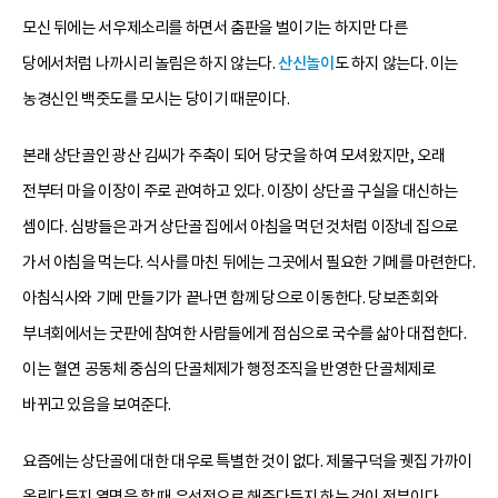
모신 뒤에는 서우제소리를 하면서 춤판을 벌이기는 하지만 다른
당에서처럼 나까시리 놀림은 하지 않는다.
산신놀이
도 하지 않는다. 이는
농경신인 백줏도를 모시는 당이기 때문이다.
본래 상단골인 광산 김씨가 주축이 되어 당굿을 하여 모셔왔지만, 오래
전부터 마을 이장이 주로 관여하고 있다. 이장이 상단골 구실을 대신하는
셈이다. 심방들은 과거 상단골 집에서 아침을 먹던 것처럼 이장네 집으로
가서 아침을 먹는다. 식사를 마친 뒤에는 그곳에서 필요한 기메를 마련한다.
아침식사와 기메 만들기가 끝나면 함께 당으로 이동한다. 당보존회와
부녀회에서는 굿판에 참여한 사람들에게 점심으로 국수를 삶아 대접한다.
이는 혈연 공동체 중심의 단골체제가 행정조직을 반영한 단골체제로
바뀌고 있음을 보여준다.
요즘에는 상단골에 대한 대우로 특별한 것이 없다. 제물구덕을 궷집 가까이
올린다든지 열명을 할 때 우선적으로 해준다든지 하는 것이 전부이다.