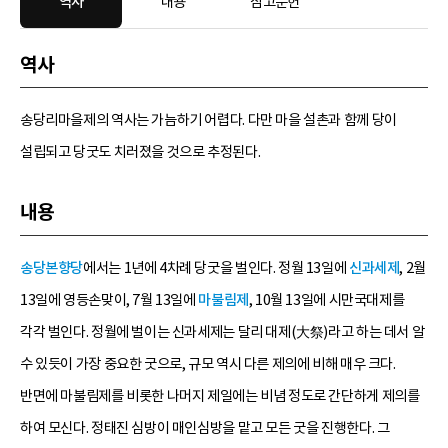
역사
내용
참고문헌
역사
송당리마을제의 역사는 가늠하기 어렵다. 다만 마을 설촌과 함께 당이
설립되고 당굿도 치러졌을 것으로 추정된다.
내용
송당본향당
에서는 1년에 4차례 당굿을 벌인다. 정월 13일에
신과세제
, 2월
13일에 영등손맞이, 7월 13일에
마불림제
, 10월 13일에 시만국대제를
각각 벌인다. 정월에 벌이는 신과세제는 달리 대제(大祭)라고 하는 데서 알
수 있듯이 가장 중요한 굿으로, 규모 역시 다른 제의에 비해 매우 크다.
반면에 마불림제를 비롯한 나머지 제일에는 비념 정도로 간단하게 제의를
하여 모신다. 정태진 심방이 매인심방을 맡고 모든 굿을 진행한다. 그