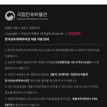
03045 서울시 종로구 삼청로 37
Copyright © 국립민속박물관. All Rights Reserved.
|
저작권정책
한국민속대백과사전 자료 이용 안내
1. 한국민속대백과사전의 텍스트는 공공누리 제2유형(출처명시+상업적 이용금지)을
적용합니다.
(사전편찬팀: 02-3704-3225)
2. 상업적 이용이 필요하시면 국립민속박물관
과 사전
협의하시기 바랍니다.
[출처: 표제어명–국립민속박물관
3. 사전의 내용을 인용·활용하실 때에는 '
한국민속대백과사전]
' 형식으로 출처를 표시해 주시기 바랍니다.
4. 사진 및 동영상은 개별 저작권 정보가 상이할 수 있으므로, 이용 전 반드시 저작권
정보를 확인하시기 바랍니다.
유물과학과(031-580-
5. 국립민속박물관 소장 사진의 원본 자료 활용을 원하시면,
5877)
로 문의하시기 바랍니다.