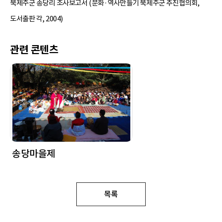
북제주군 송당리 조사보고서 (문화·역사만들기 북제주군 추진협의회,
도서출판 각, 2004)
관련 콘텐츠
송당마을제
목록