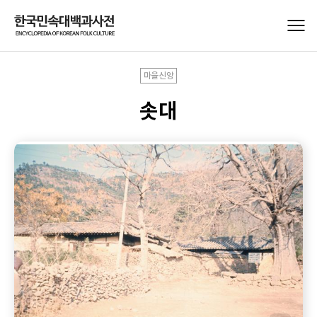
마을신앙
솟대