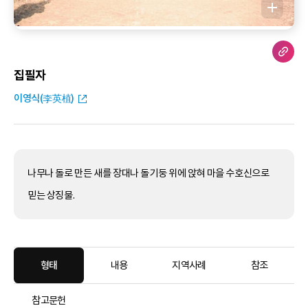
집필자
이영식(李英植)
나무나 돌로 만든 새를 장대나 돌기둥 위에 앉혀 마을 수호신으로
믿는 상징물.
형태
내용
지역사례
참조
참고문헌