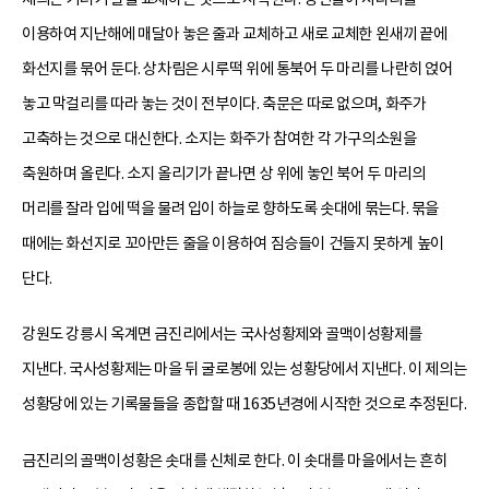
이용하여 지난해에 매달아 놓은 줄과 교체하고 새로 교체한 왼새끼 끝에
화선지를 묶어 둔다. 상차림은 시루떡 위에 통북어 두 마리를 나란히 얹어
놓고 막걸리를 따라 놓는 것이 전부이다. 축문은 따로 없으며, 화주가
고축하는 것으로 대신한다. 소지는 화주가 참여한 각 가구의소원을
축원하며 올린다. 소지 올리기가 끝나면 상 위에 놓인 북어 두 마리의
머리를 잘라 입에 떡을 물려 입이 하늘로 향하도록 솟대에 묶는다. 묶을
때에는 화선지로 꼬아만든 줄을 이용하여 짐승들이 건들지 못하게 높이
단다.
강원도 강릉시 옥계면 금진리에서는 국사성황제와 골맥이성황제를
지낸다. 국사성황제는 마을 뒤 굴로봉에 있는 성황당에서 지낸다. 이 제의는
성황당에 있는 기록물들을 종합할 때 1635년경에 시작한 것으로 추정된다.
금진리의 골맥이성황은 솟대를 신체로 한다. 이 솟대를 마을에서는 흔히