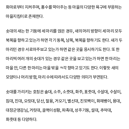
화마로부터 지켜주며, 홍수를 막아주는 등 마을의 다양한 욕구에 부응하는
마을지킴이로 존재한다.
솟대의 새는 한 기둥에 세 마리를 얹은 경우, 새의 머리 방향이 세 마리 모두
북쪽을 향하고 있는가 하면 각기 동쪽, 남쪽, 북쪽을 향하기도 한다. 새가 두
마리인 경우 서로마주보고 있는가 하면 같은 곳을 응시하기도 한다. 또 한
마리씩 여러 개의 솟대가 있는 경우 같은 곳을 보고 있는가 하면 한 마리는
마을 안, 다른 한 마리는 마을 밖을 ㅋ각 향하고 있기도 한다. 이렇듯 새의
모양이나 머리 방향, 마리 수에 따라서도 다양한 의미가 부연된다.
솟대를 가리키는 호칭은 솔대, 소주, 소줏대, 화주, 표줏대, 수살대, 수살이,
짐대, 진대, 오릿대, 당산, 철융, 거오기, 별신대, 진또백이, 화재뱅이, 용대,
대장군영감님, 거릿대, 골맥이성황, 파촉대, 성주기둥, 설대, 추악대,
화줏대 등 다양하다.