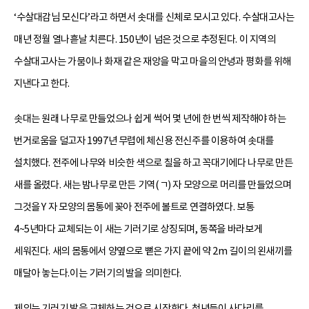
‘수살대감님 모신다’라고 하면서 솟대를 신체로 모시고 있다. 수살대고사는
매년 정월 열나흗날 치른다. 150년이 넘은 것으로 추정된다. 이 지역의
수살대고사는 가뭄이나 화재 같은 재앙을 막고 마을의 안녕과 평화를 위해
지낸다고 한다.
솟대는 원래 나무로 만들었으나 쉽게 썩어 몇 년에 한 번씩 제작해야 하는
번거로움을 덜고자 1997년 무렵에 체신용 전신주를 이용하여 솟대를
설치했다. 전주에 나무와 비슷한 색으로 칠을 하고 꼭대기에다 나무로 만든
새를 올렸다. 새는 밤나무로 만든 기역(ㄱ) 자 모양으로 머리를 만들었으며
그것을 Y 자 모양의 몸통에 꽂아 전주에 볼트로 연결하였다. 보통
4~5년마다 교체되는 이 새는 기러기로 상징되며, 동쪽을 바라보게
세워진다. 새의 몸통에서 양옆으로 뻗은 가지 끝에 약 2m 길이의 왼새끼를
매달아 놓는다.이는 기러기의 발을 의미한다.
제의는 기러기 발을 교체하는 것으로 시작한다. 청년들이 사다리를