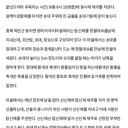
끝났으리라 추측되는 시간(보통 0시 10분쯤)에 동시에 제의를 지낸다.
골맥이성황제를 마치면 솟대 주위에 친 금줄을 솟대기둥에 감아 놓는다.
충북 옥천군 동이면 청마리 마티마을에서는 탑신제를 정월대보름날에
지내는데, 조산탑, 솟대, 장승으로 구성되어 있다. 이 마을에서는 솟대를
짐대라고 부르며 장승과 함께윤년이 드는 해 정월대보름 전날에 만들어
세운다. 솟대의 높이는 5m 정도이며 오리를 올릴 때는 머리가 남쪽을
향하게 한다. 장대에 황색과 흑색이 용틀임의 단청을 하는데황색은 황룡을
흑색은 흑룡을 상징한다. 황색은 황토로 흑색은 진흙에 숯가루를 반죽하여
칠한다.
마을에서는 매년 정초에 날을 잡아 산신제와 탑신제 제주를 각각 한 명씩
선출하는데, 선출자 중 나이가 위인 사람이 산신제를 지내고 아래 사람은
탑신제를 주관한다. 산신제는 탑신제에 앞서 산신제 제주로 선정된 부부만
지내고 온다. 원래 탑신제는 정월대보름날 해가 뜨기 전에 징을 세 번 울려