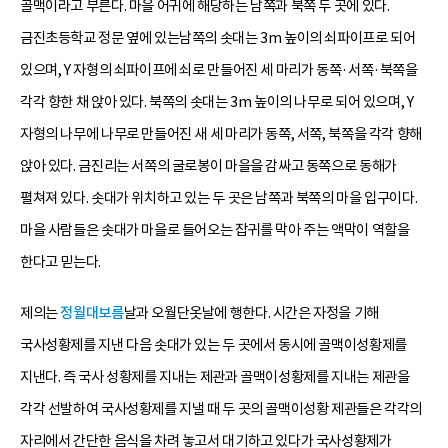
골맥이라고 부른다. 마을 어귀에 해당하는 남쪽과 북쪽 두 곳에 있다.
금진초등학교 정문 옆에 있는남쪽의 솟대는 3m 높이의 쇠파이프로 되어
있으며, Y 자형의 쇠파이프에 쇠로 만들어진 세 마리가 동쪽·서쪽·북쪽을
각각 향한 채 앉아 있다. 북쪽의 솟대는 3m 높이의 나무로 되어 있으며, Y
자형의 나무에 나무로 만들어진 새 세 마리가 동쪽, 서쪽, 북쪽을 각각 향해
앉아 있다. 금진리는 서쪽의 굴로봉이 마을을 감싸고 동쪽으로 동해가
펼쳐져 있다. 솟대가 위치하고 있는 두 곳은 남쪽과 북쪽의 마을 입구이다.
마을 사람들은 솟대가 마을로 들어오는 잡귀를 막아 주는 액막이 역할을
한다고 믿는다.
제의는
정월대보름
날과 오월단옷날에 행한다. 시간은 자정을 기해
국사성황제를 지낸 다음 솟대가 있는 두 곳에서 동시에 골맥이성황제를
지낸다. 즉 국사 성황제를 지내는 제관과 골맥이성황제를 지내는 제관을
각각 선발하여 국사성황제를 지낼 때 두 곳의 골맥이성황 제관들은 각각의
자리에서 간단한 음식을 차려 놓고서 대기하고 있다가 국사성황제가