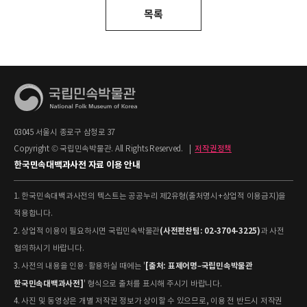
목록
03045 서울시 종로구 삼청로 37
Copyright © 국립민속박물관. All Rights Reserved.
|
저작권정책
한국민속대백과사전 자료 이용 안내
1. 한국민속대백과사전의 텍스트는 공공누리 제2유형(출처명시+상업적 이용금지)을
적용합니다.
(사전편찬팀: 02-3704-3225)
2. 상업적 이용이 필요하시면 국립민속박물관
과 사전
협의하시기 바랍니다.
[출처: 표제어명–국립민속박물관
3. 사전의 내용을 인용·활용하실 때에는 '
한국민속대백과사전]
' 형식으로 출처를 표시해 주시기 바랍니다.
4. 사진 및 동영상은 개별 저작권 정보가 상이할 수 있으므로, 이용 전 반드시 저작권