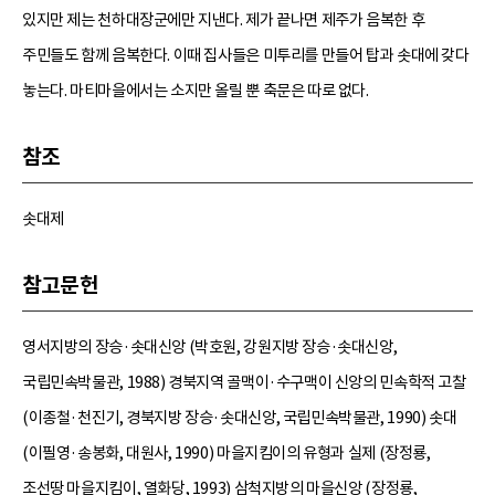
있지만 제는 천하대장군에만 지낸다. 제가 끝나면 제주가 음복한 후
주민들도 함께 음복한다. 이때 집사들은 미투리를 만들어 탑과 솟대에 갖다
놓는다. 마티마을에서는 소지만 올릴 뿐 축문은 따로 없다.
참조
솟대제
참고문헌
영서지방의 장승·솟대신앙 (박호원, 강원지방 장승·솟대신앙,
국립민속박물관, 1988) 경북지역 골맥이·수구맥이 신앙의 민속학적 고찰
(이종철·천진기, 경북지방 장승·솟대신앙, 국립민속박물관, 1990) 솟대
(이필영·송봉화, 대원사, 1990) 마을지킴이의 유형과 실제 (장정룡,
조선땅 마을지킴이, 열화당, 1993) 삼척지방의 마을신앙 (장정룡,