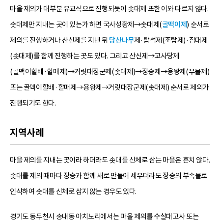
마을 제의가 대부분 유교식으로 진행되듯이 솟대제 또한 이와 다르지 않다.
솟대제만 지내는 곳이 있는가 하면 국사성황제→솟대제(
골맥이제
) 순서로
제의를 진행하거나 산신제를 지낸 뒤
당산나무
제·탑석제(조탑제)·짐대제
(솟대제)를 함께 진행하는 곳도 있다. 그리고 산신제→고사당제
(골맥이할배·할매제)→거릿대장군제(솟대제)→장승제→용왕제(우물제)
또는 골맥이할배·할매제→용왕제→거릿대장군제(솟대제) 순서로 제의가
진행되기도 한다.
지역사례
마을 제의를 지내는 곳이라 하더라도 솟대를 신체로 삼는 마을은 흔치 않다.
솟대를 제의 때마다 장승과 함께 새로 만들어 세우더라도 장승의 부속물로
인식하여 솟대를 신체로 삼지 않는 경우도 있다.
경기도 동두천시 송내동 아치노리에서는 마을 제의를 수살대고사 또는