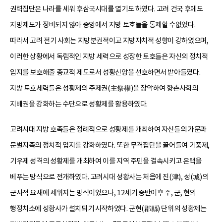
권력집단은 나라를 세워 후삼국시대를 열기도 하였다. 고려 건국 후에도
지방제도가 정비되지 않아 중앙에서 지방 토호들을 통제할 수없었다.
따라서 고려 전기 사회는 지방분권적이고 지방자치적 성향이 강하였으며,
이러한 상황에서 독립적인 지방 세력으로 성장한 토호들은 자신의 정치적
입지를 보호해줄 종교적 제도로서 성황신앙을 선호하면서 받아들였다.
지방 토호세력들은 성황제의 주제권(主祭權)을 장악하여 향촌사회의
지배권을 강화하는 수단으로 성황제를 활용하였다.
고려시대 지방 호족들은 정례적으로 성황제를 개최하여 자신들의 가문과
문벌지족의 정치적 입지를 강화하였다. 또한 무격집단을 끌어들여 기풍제,
기우제 성격의 성황제를 개최하여 이를 지역 주민을 결속시키고 은택을
베푸는 방식으로 전개하였다. 고려시대 성황사는 처음에 진(津), 성(城)의
군사적 요새에 세워지는 방식이었으나, 12세기 중반이후 주, 군, 현의
행정치소에 성황사가 설치되기 시작하였다. 군현(郡縣) 단위의 성황제는