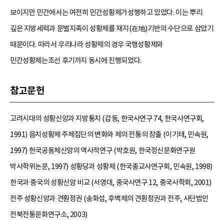
보이지만 민간에서는 여전히 민간성황제가성행하고 있었다. 이는 뿌리
깊은 지방세력과 문벌지족이 성황제를 재지(在地)기반의 수단으로 삼았기
때문이다. 따라서 우리나라 성황제의 경우 국행성황제와
민간성황제는조선 후기까지 동시에 진행되었다.
참고문헌
고려시대의 성황신앙과 지방통치 (갑동, 한국사연구 74, 한국사연구회,
1991) 읍치성황제 주제집단의 변화와 제의 전통의 창출 (이기태, 민속원,
1997) 한국공동체신앙의 역사적연구 (박호원, 한국정신문화연구원
박사학위논문, 1997) 성황당과 성황제 (한국종교사연구회, 민속원, 1998)
한국과 중국의 성황신앙 비교 (서영대, 중국사연구 12, 중국사학회, 2001)
전주 성황신앙과 견훤정권 (송화섭, 후백제의 견훤정권과 전주, 사단법인
전북전통문화연구소, 2003)