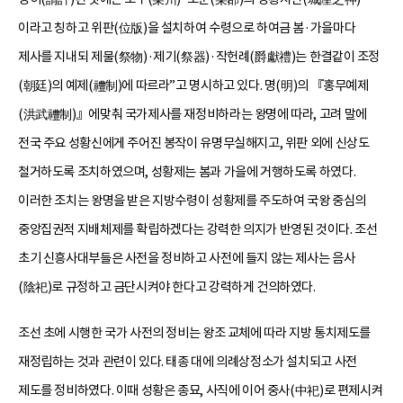
이라고 칭하고 위판(位版)을 설치하여 수령으로 하여금 봄·가을마다
제사를 지내되 제물(祭物)·제기(祭器)·작헌례(爵獻禮)는 한결같이 조정
(朝廷)의 예제(禮制)에 따르라”고 명시하고 있다. 명(明)의 『홍무예제
(洪武禮制)』에맞춰 국가제사를 재정비하라는 왕명에 따라, 고려 말에
전국 주요 성황신에게 주어진 봉작이 유명무실해지고, 위판 외에 신상도
철거하도록 조치하였으며, 성황제는 봄과 가을에 거행하도록 하였다.
이러한 조치는 왕명을 받은 지방수령이 성황제를 주도하여 국왕 중심의
중앙집권적 지배체제를 확립하겠다는 강력한 의지가 반영된 것이다. 조선
초기 신흥사대부들은 사전을 정비하고 사전에 들지 않는 제사는 음사
(陰祀)로 규정하고 금단시켜야 한다고 강력하게 건의하였다.
조선 초에 시행한 국가 사전의 정비는 왕조 교체에 따라 지방 통치제도를
재정립하는 것과 관련이 있다. 태종 대에 의례상정소가 설치되고 사전
제도를 정비하였다. 이때 성황은 종묘, 사직에 이어 중사(中祀)로 편제시켜