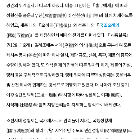
왕권의 위계질서에 따르게 하였다. 태종 11년에는 『홍무예제』에 따라
성황신을 풍운뇌우신(風雲雷雨神) 및 산천신(山川神)과 함께 치제하도록
하였고, 세종 대의『 오례의(五禮儀)』와 성종 대의『
국조오례의
(國朝五禮儀)』를 제정하면서 예제의 전거를 마련하였다.『 세종실록』
권128「 오례」길례조에는 서례(序禮)와 의식(儀式)으로 구분하여 모든
제사는 등차(等次)에 따라 제사 일시, 제단 규모, 신위, 축판, 제물의 종류와
수량이 정해져 있다. 또 의식은 제의 진행에 따른 절차와 제기, 제물의 진설,
행례 등을 구체적으로 규정하였다. 행례 절차에 따르면 성황제는 풍운뇌우
및 산천 제사와 합제하는 방식으로 거행되고 있었다. 더 나아가 조선 중기
이후 삼단일묘제(三壇一廟制)의 시행에 따라 성황제는 여제(癘祭),
사직제(社稷祭)와 함께 지방관리들이 치제하는 방식으로 바뀌었다.
조선시대 성황제는 국가제사로서 관리들이 지내는 국행성황제
(國行城隍祭)와 향리·무당·지역주민 주도의 민간성황제(民間城隍祭)로