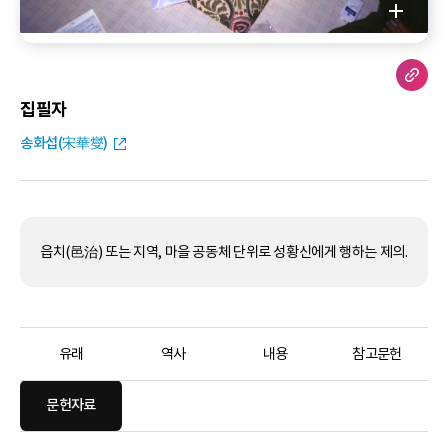
집필자
송화섭(宋華燮)
읍치(邑治) 또는 지역, 마을 공동체 단위로 성황신에게 행하는 제의.
유래
역사
내용
참고문헌
문헌자료