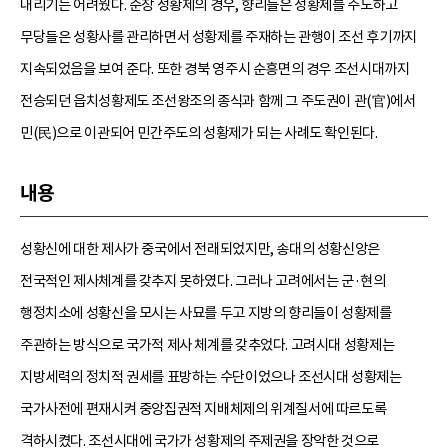
내리기는 어려웠다. 순창 성황제의 경우, 향리들은 성황제를 주도하고
무당들은 성황사를 관리하면서 성황제를 주재하는 관행이 조선 후기까지
지속되었음을 보여 준다. 또한 경북 영주시 순흥면의 경우 조선시대까지
전승되던 읍치성황제도 조선왕조의 종식과 함께 그 주도권이 관(官)에서
민(民)으로 이관되어 민간주도의 성황제가 되는 사례도 확인된다.
내용
성황신에 대한 제사가 중국에서 전래되었지만, 송대의 성황신앙은
전국적인 제사체계를 갖추지 못하였다. 그러나 고려에서는 군·현의
행정치소에 성황신을 모시는 사묘를 두고 지방의 향리들이 성황제를
주관하는 방식으로 국가적 제사 체계를 갖추었다. 고려시대 성황제는
지방세력의 정치적 권세를 표방하는 수단이었으나 조선시대 성황제는
국가사전에 편재시켜 중앙집권적 지배체제의 위계질서에 따르도록
격하시켰다. 조선시대에 국가가 성황제의 주제권을 장악한 것으로