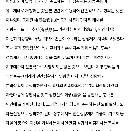
이원화되어 있었다. 국가가 주도하는 국행성황제는 지방 수령이
유교제례로 거행하는 것일 뿐 민간에 수용되어 전면적으로 시행되는 것은
아니었다. 국제관사(國祭官祀)는 국가 사전에 편재된 제사를
지방관리들이춘추제(春秋祭)로 거행하는 방식이었으나, 민간에서는
여전히 지방향리, 무당, 지역주민들이 주도하는 성황제가 지속되고 있었다.
조선 후기 중앙정부의 음사 규제가 느슨해지는 기회를 틈타 무속식
성황제가 다시 흥성하는 것을 보면, 유교예제에 따른 국행성황제가
지방에까지 전면적으로 시행되지는 않은 것으로 보인다. 지방 향리들의
역할로유교제례가 민간성황제의 영향을 미치고 읍치성황제가
촌락성황제로 정착하면서 성황제의 민속화 과정은 널리 확산되어 갔다.
자연마을에 성황사를 짓고 성황신의 화상(畫像)을 봉안하는 풍속은
민간에 널리 확산되었다. 그 과정에서 무당들이 주관하는 단오절 별신굿도
마을신앙으로 정착하게 된다. 정부에서도 민간성황제가 기풍제, 기우제 등
마을의 풍요와 다산을 기원하는 제사인 만큼 성황제를 금지하는 조치를