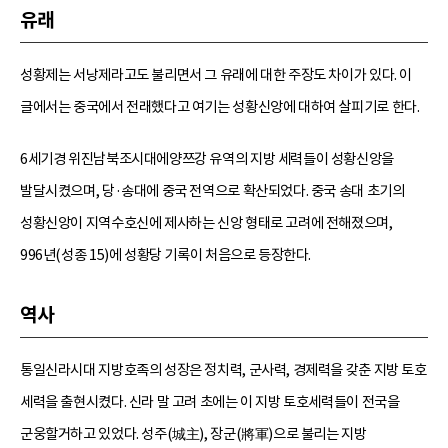
유래
성황제는 서낭제라고도 불리면서 그 유래에 대한 주장도 차이가 있다. 이
글에서는 중국에서 전래했다고 여기는 성황신앙에 대하여 살피기로 한다.
6세기경 위진남북조시대에양쯔강 유역의 지방 세력들이 성황신앙을
발달시켰으며, 당·송대에 중국 전역으로 확산되었다. 중국 송대 초기의
성황신앙이 지역수호신에 제사하는 신앙 형태로 고려에 전해졌으며,
996년(성종 15)에 성황당 기록이 처음으로 등장한다.
역사
통일신라시대 지방호족의 성장은 정치력, 군사력, 경제력을 갖춘 지방 토호
세력을 출현시켰다. 신라 말 고려 초에는 이 지방 토호세력들이 전국을
군웅할거하고 있었다. 성주(城主), 장군(將軍)으로 불리는 지방