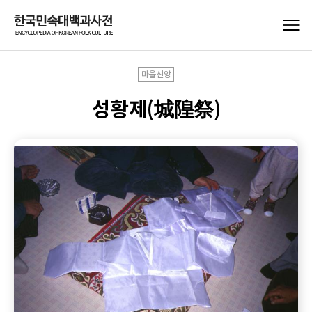
마을신앙
성황제(城隍祭)