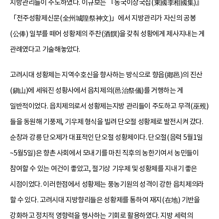
지방관리들이 주도하였다. 이규보는 『동국이상국집(東國李相國集)』
「전주성황제신문(全州城隍祭神文)」에서 지방관리가 자신의 공봉
(公俸) 일부를 떼어 성황제의 주찬(酒饌)을 갖춰 성황에게 제사지내는 게
관례였다고 기술해놓았다.
고려시대 성황제는 지역수호신을 향사하는 방식으로 향읍(鄕邑)의 진산
(鎭山)에 세워진 성황사에서 읍치제의(邑治祭儀)를 거행하는 게
일반적이었다. 읍치제의로서 성황제는지방 관리들이 주도하고 무격(巫覡)
들을 동원해 기풍제, 기우제 형식을 빌려 단오절 성황제로 발전시켜 갔다.
순창과 강릉 단오제가 대표적인 단오절 성황제이다. 단오절(음력 5월1일
~5월5일)은 향촌 사회에서 모내기를 마친 직후의 농한기여서 농민들이
참여할 수 있는 여건이 좋았고, 절기상 기우제 및 성황제를 지내기 좋은
시점이었다. 이러한점에서 성황제는 풍농기원의 성격이 강한 읍치제의라
할 수 있다. 고려시대 지방향리들은 성황제를 통하여 재지(在地) 기반을
강화하고 정치적 영향력을 행사하는 기회로 활용하였다. 지방 세력의