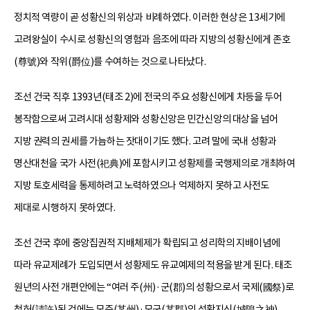
정치적 역량이 곧 성황신의 위상과 비례하였다. 이러한 현상은 13세기에
고려왕실이 수시로 성황신의 영험과 음조에 따라 지방의 성황신에게 존호
(尊號)와 작위(爵位)를 수여하는 것으로 나타났다.
조선 건국 직후 1393년(태조 2)에 전국의 주요 성황신에게 차등을 두어
봉작함으로써 고려시대 성황제와 성황신앙은 민간신앙의 대상을 넘어
지방 권력의 권세를 가늠하는 잣대이기도 했다. 고려 말에 국내 성황과
명산대천을 국가 사전(祀典)에 포함시키고 성황제를 국행제의로 개최하여
지방 토호세력을 통제하려고 노력하였으나 억제하지 못하고 사전도
제대로 시행하지 못하였다.
조선 건국 후에 중앙집권적 지배체제가 확립되고 성리학의 지배이념에
따라 유교제례가 도입되면서 성황제도 유교예제의 적용을 받게 된다. 태조
원년의 사전 개편안에는 “여러 주(州)·군(郡)의 성황으로서 국제(國祭)로
청허(請許)된 것에는 모주(某州)·모군(某郡)의 성황지신(城隍之神)