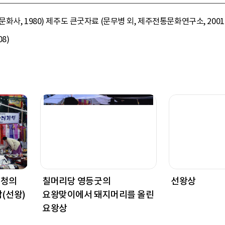
, 1980) 제주도 큰굿자료 (문무병 외, 제주전통문화연구소, 2001) 
8)
굿청의
칠머리당 영등굿의
선왕상
(선왕)
요왕맞이에서 돼지머리를 올린
요왕상