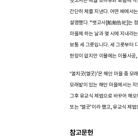
뱃고사는 매월 초하루와 보름에 삭망
간단히 제를 지낸다. 어떤 배에서는
설명했다. “뱃고사[船舶告祀]는 정
마을제 하는 날과 몇 시에 지내라는
보통 세 그릇입니다. 세 그릇부터 다
한장이 없지만 이물에는 이물사공,
‘멸치굿(멜굿)’은 해안 마을 중 
모래밭이 있는 해안 마을에서는 지인
그후 유교식 제법으로 바꾸어 해오다
또는 ‘멜굿’이라 했고, 유교식 제
참고문헌