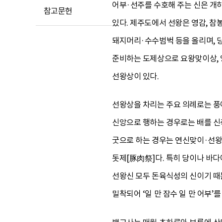
어부·선주를 수호해 주는 신은 개하
참고문헌
있다. 제주도에서 선왕은 영감, 
돼지머리·수수범벅 등을 올리며, 당
준비하는 도제상으로 요왕맞이상, 
선왕상이 있다.
선왕상을 차리는 주요 의례로는 풍어
신앙으로 행하는 경우로는 배를 신
굿으로 하는 경우는 연신맞이·선왕
돗제[豚肉祭]다. 특히 당이나 바다
선왕신 모두 돈육식성의 신이기 때문
밀착되어 ‘일 만 잠수 일 만 어부