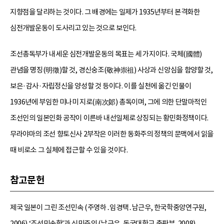
지향점을 달리하는 것이다. 그 배경에는 일제가 1935년부터 본격화한
심전개발운동이 도사리고 있는 것으로 보인다.
조선총독부가 내세운 심전개발운동의 목표는 세 가지이다. 국체(國體)
관념을 명징(明徵)할 것, 경신숭조(敬神崇祖) 사상과 신앙심을 함양할 것,
보은·감사·자립정신을 양성할 것 등이다. 이를 실천에 옮긴 인물이
1936년에 부임한 미나미 지로(南次郞) 총독이며, 그에 의한 단말마적인
조선인의 일본인화 공작이 이른바 내선일체로 상징되는 황민화정책이다.
무라야마의 조선 향토신사 2부작은 이러한 동화주의 정책의 문맥에서 읽을
때 비로소 그 실체에 접근할 수 있을 것이다.
참고문헌
제국 일본이 그린 조선민속 (주영하․임경택․남근우, 한국학중앙연구원,
2006) ‘조선민속학’과 식민주의 (남근우, 동국대학교 출판부, 2008)