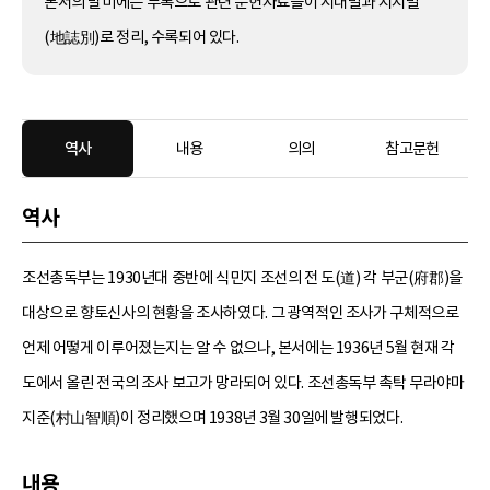
본서의 말미에는 부록으로 관련 문헌자료들이 시대별과 지지별
(地誌別)로 정리, 수록되어 있다.
역사
내용
의의
참고문헌
역사
조선총독부는 1930년대 중반에 식민지 조선의 전 도(道) 각 부군(府郡)을
대상으로 향토신사의 현황을 조사하였다. 그 광역적인 조사가 구체적으로
언제 어떻게 이루어졌는지는 알 수 없으나, 본서에는 1936년 5월 현재 각
도에서 올린 전국의 조사 보고가 망라되어 있다. 조선총독부 촉탁 무라야마
지준(村山智順)이 정리했으며 1938년 3월 30일에 발행되었다.
내용