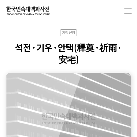
가정신앙
석전·기우·안택(釋奠·祈雨·
安宅)