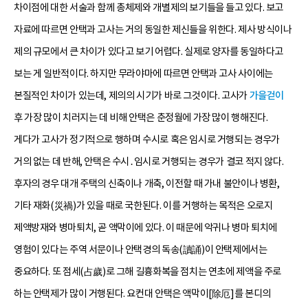
차이점에 대한 서술과 함께 총체제와 개별제의 보기들을 들고 있다. 보고
자료에 따르면 안택과 고사는 거의 동일한 제신들을 위한다. 제사 방식이나
제의 규모에서 큰 차이가 있다고 보기 어렵다. 실제로 양자를 동일하다고
보는 게 일반적이다. 하지만 무라야마에 따르면 안택과 고사 사이에는
본질적인 차이가 있는데, 제의의 시기가 바로 그것이다. 고사가
가을걷이
후 가장 많이 치러지는 데 비해 안택은 춘정월에 가장 많이 행해진다.
게다가 고사가 정기적으로 행하며 수시로 혹은 임시로 거행되는 경우가
거의 없는 데 반해, 안택은 수시․임시로 거행되는 경우가 결코 적지 않다.
후자의 경우 대개 주택의 신축이나 개축, 이전할 때 가내 불안이나 병환,
기타 재화(災禍)가 있을 때로 국한된다. 이를 거행하는 목적은 오로지
제액방재와 병마퇴치, 곧 액막이에 있다. 이 때문에 악귀나 병마 퇴치에
영험이 있다는 주역 서문이나 안택경의 독송(讀誦)이 안택제에서는
중요하다. 또 점세(占歲)로 그해 길흉화복을 점치는 연초에 제액을 주로
하는 안택제가 많이 거행된다. 요컨대 안택은 액막이[除厄]를 본디의