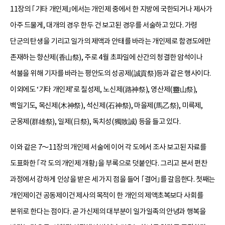
11장의 ｢기타 개인제｣에서는 개인제 중에서 한 지방에 국한되거나 제사가
아주 드물게, 대개의 경우 한두 건 보고된 경우를 서술하고 있다. 가령
단군의 탄생을 기리고 일가의 제액과 안태를 바라는 개인제로 함경도에만
존재하는 향산제(香山祭), 주로 4월 초파일에 산간의 청결한 암석이나
석불을 위해 기자를 바라는 평안도의 성공제(誠貢祭)등과 같은 행사이다.
이외에도 ‘기타 개인제’로 칠성제, 노신제(路神祭), 영산제(靈山祭),
백일기도, 목신제(木神祭), 석신제(石神祭), 마을제(馬乙祭), 미륵제,
군웅제(群雄祭), 일제(日祭), 독치성(獨致誠) 등을 들고 있다.
이와 같은 7～11장의 개인제 서술에 이어 각 도에서 조사 보고된 자료를
도표화한 ｢각 도의 개인제 개황｣을 부록으로 덧붙인다. 그리고 본서 편찬
과정에서 강하게 인상을 받은 세 가지 점을 들어 ｢결어｣를 갈음한다. 첫째는
개인제이건 공동제이건 제사의 목적이 한 개인의 제액초복보다 사회를
본위로 한다는 점이다. 곧 가신제의 대부분이 일가일족의 안녕과 행복을