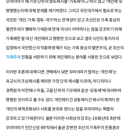
무라야마가 왜 가정 단위의 향토제사를 ‘가족제’라고 하지 않고 ‘개인제’로
명명했는지에 대해 문제를 제기하였다. 그리고 국민국가에서 필요로 하는
국민은 ‘개인-가족-향토-국가’라는 연계성이 있고 조선인은 가족 중심의
혈연주의가 팽배하기 때문에 연계 의식이 미약하다는 점을 강조하기 위해
가족제란 말 대신 개인제라고 명명한 것으로 보고 결국 식민지 통치자의
입장에서 국민정신의 작흥에 방해가 되는 가족 중심의 혈연주의, 곧 조선의
가족주의
전통을 비판하기 위해 개인제라는 용어를 사용한 것으로 보았다.
이러한 추론에 대해 다른 견해에서 보면 무라야마가 말하는 ‘개인제’는
유교식의 조상제사를 제외한 가정 단위 제사를 이르며, 어디까지나
경학원의 석전제나 마을, 고을 단위의 기우제와 같은 ‘공동제’에 대비하여
명명된 것이라고 볼 수도 있다. 개인제이건 공동제이건 제사의 목적이 한
개인의 제액초복보다 사회를 본위로 한다는 점을 무라야마는 특별히
강조하고 있기 때문이다. 물론 이러한 사회성의 강조는 1930년대 초반에
무라야마가 민간신앙 4부작에서 줄곧 강변한 조선의 가족주의 전통론과