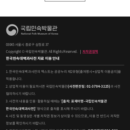
03045 서울시 종로구 삼청로 37
Copyright © 국립민속박물관. All Rights Reserved.
|
저작권정책
한국민속대백과사전 자료 이용 안내
1. 한국민속대백과사전의 텍스트는 공공누리 제2유형(출처명시+상업적 이용금지)을
적용합니다.
(사전편찬팀: 02-3704-3225)
2. 상업적 이용이 필요하시면 국립민속박물관
과 사전
협의하시기 바랍니다.
[출처: 표제어명–국립민속박물관
3. 사전의 내용을 인용·활용하실 때에는 '
한국민속대백과사전]
' 형식으로 출처를 표시해 주시기 바랍니다.
4. 사진 및 동영상은 개별 저작권 정보가 상이할 수 있으므로, 이용 전 반드시 저작권
정보를 확인하시기 바랍니다.