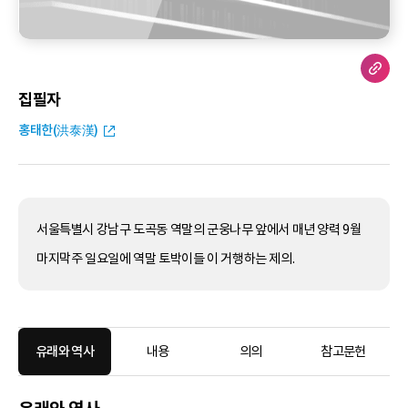
집필자
홍태한(洪泰漢)
서울특별시 강남구 도곡동 역말의 군웅나무 앞에서 매년 양력 9월
마지막주 일요일에 역말 토박이들 이 거행하는 제의.
유래와 역사
내용
의의
참고문헌