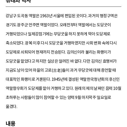
유래와 역사
강남구 도곡동 역말은 1963년 서울에 편입된 곳이다. 과거의 행정구역은
경기도 광주군 언주면 역말이었다. 오래전부터 역말에서는 도당굿이
거행되었으나 일제강점기에는 무당굿을 하지 못하게 막아 도당제로
축소되었다. 광복 이후 다시 도당굿을 거행하였지만 사회 변화 속에 다시
도당제로 쇠퇴되어 현재까지 전승된다. 김의신이라 불리는 화랭이가
도당굿을 맡았다고 하지만 실상은 알려진 바 없다. 다만 김의신 효행비가
지금도 남아 있어 마을의 고로(古老)들이 과거 무당굿에 대해 증언할 때
대표적인 화랭이로 거론된다. 1945년에 결성된 역말한국청년회의 후신인
역말향우회가 도당제를 맡아 거행하고 있다. 원래의 제의 날짜인 음력 10월
초하루는 사람들이 많이 참여할 수 있는 양력 9월 마지막주 일요일로
옮겼다.
내용