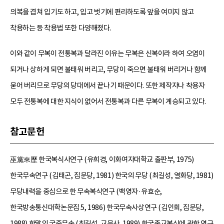
의복을 겹쳐 입기도 하고, 입고 벗기에 편리하도록 앞을 여미지 않고
착용하는 등 착용법 또한 다양해졌다.
이와 같이 무복이 전통복과 달라진 이유는 무복은 신복이라 하여 오염이
되거나 상하게 되면 불태워 버리고, 무당이 죽으면 불태워 버리거나 함께
묻어 버리므로 무당의 당대에서 끝나기 때문이다. 또한 제작자나 착용자
모두 전통복에 대한 지식이 없어서 전통복과 다른 무복이 계승되고 있다.
참고문헌
巫黨來歷 한국복식사연구 (유희경, 이화여자대학교 출판부, 1975)
한국무속연구 (김태곤, 집문당, 1981) 한국의 무당 (최길성, 열화당, 1981)
무당내력을 중심으로 한 무속복식연구 (백영자·유효순,
한국방송통신대학논문집 5, 1986) 한국무속사상연구 (김인회, 집문당,
1988) 한말의 궁중무속 (최길성, 교문사, 1989) 한국종교복식에 관한 연구