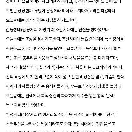
것이 아니므로 치마와 저고리만 착용하고, 뒷전에서는 북어를 들어 풀어
먹임을 상징한다. 무당이 남성이라 하더라도 치마저고리를 착용하나
오늘날에는 남성의 평복 차림을 하기도 한다.
감응청배(감응거리, 가망거리)조선시대에는 산신을 청하였으나
오늘날에는 조상을 청하기도 한다. 조선시대에는
얹은머리
에 녹색 장의를
착용하고 손에는 흰 창호지를 들었다. 오늘날에는 녹색포나 쾌자에 협수
또는 황색 몽두리를 착용하고 삼신선이나 방울을 드는 등 각기 다르다.
제석거리(불사거리, 칠성거리)자손의 명과 복을 비는 불교적인 거리이다.
신의 특성에 맞게 흰색 고깔에 폭이 넓고 긴 흰색 장삼을 입고, 가슴과 한쪽
어깨에 가사를 상징하는 홍색띠를 하며, 무구로 삼신선과 방울을 들었다.
오늘날에는 흰색이나 회색 장삼과 화려하게 자수를 놓은 홍색·남색·
녹색띠를 함께 착용한다.
별성거리(별상거리)별성거리의 신은 고귀한 신분의 격이 높은 신으로
천연두신을 나타내는 별상이라고도 한다. 조선시대에는 전립을 쓰고