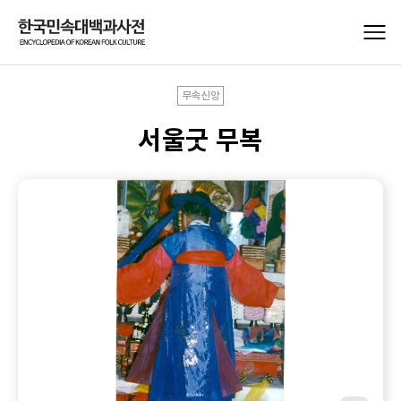
무속신앙
서울굿 무복