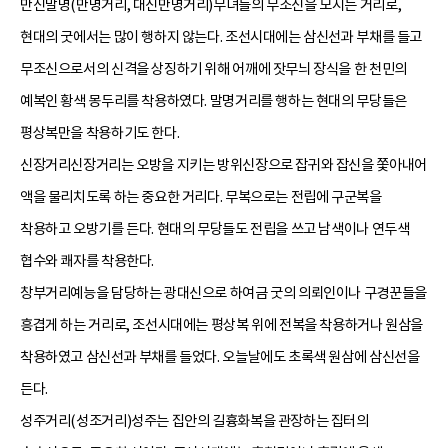
만신말명(만명거리, 대신만명거리)무녀들의 무조신을 모시는 거리로,
현대의 굿에서는 많이 행하지 않는다. 조선시대에는 삼신선과 부채를 들고
무조신으로서의 신격을 상징하기 위해 어깨에 잣무늬 장식을 한 천민의
예복인 황색 몽두리를 착용하였다. 말명거리를 행하는 현대의 무당들은
평상복만을 착용하기도 한다.
신장거리신장거리는 오방을 지키는 방위신장으로 잡귀와 잡신을 쫓아내어
액을 물리치도록 하는 중요한 거리다. 무복으로는 전립에 구군복을
착용하고 오방기를 든다. 현대의 무당들도 전립을 쓰고 남색이나 연두색
협수와 쾌자를 착용한다.
창부거리예능을 담당하는 광대신으로 하여금 굿의 의뢰인이나 구경꾼들을
흥겹게 하는 거리로, 조선시대에는 평상복 위에 전복을 착용하거나 원삼을
착용하였고 삼신선과 부채를 들었다. 오늘날에도 초록색 원삼에 삼신선을
든다.
성주거리(성조거리)성주는 집안의 길흉화복을 관장하는 집터의