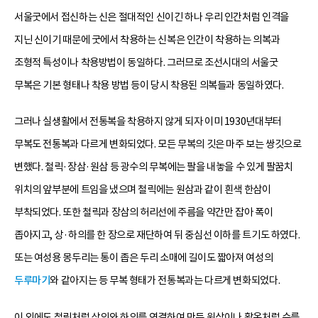
서울굿에서 접신하는 신은 절대적인 신이긴 하나 우리 인간처럼 인격을
지닌 신이기 때문에 굿에서 착용하는 신복은 인간이 착용하는 의복과
조형적 특성이나 착용방법이 동일하다. 그러므로 조선시대의 서울굿
무복은 기본 형태나 착용 방법 등이 당시 착용된 의복들과 동일하였다.
그러나 실생활에서 전통복을 착용하지 않게 되자 이미 1930년대부터
무복도 전통복과 다르게 변화되었다. 모든 무복의 깃은 마주 보는 쌍깃으로
변했다. 철릭·장삼·원삼 등 광수의 무복에는 팔을 내놓을 수 있게 팔꿈치
위치의 앞부분에 트임을 냈으며 철릭에는 원삼과 같이 흰색 한삼이
부착되었다. 또한 철릭과 장삼의 허리선에 주름을 약간만 잡아 폭이
좁아지고, 상·하의를 한 장으로 재단하여 뒤 중심선 이하를 트기도 하였다.
또는 여성용 몽두리는 통이 좁은 두리 소매에 길이도 짧아져 여성의
두루마기
와 같아지는 등 무복 형태가 전통복과는 다르게 변화되었다.
이 외에도 철릭처럼 상의와 하의를 연결하여 만든 원삼이나 활옷처럼 수를