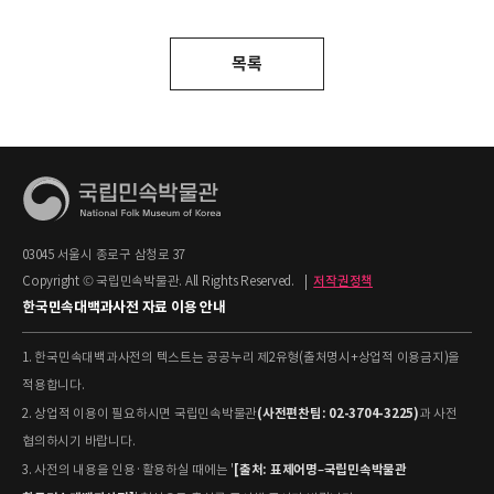
목록
03045 서울시 종로구 삼청로 37
Copyright © 국립민속박물관. All Rights Reserved.
|
저작권정책
한국민속대백과사전 자료 이용 안내
1. 한국민속대백과사전의 텍스트는 공공누리 제2유형(출처명시+상업적 이용금지)을
적용합니다.
(사전편찬팀: 02-3704-3225)
2. 상업적 이용이 필요하시면 국립민속박물관
과 사전
협의하시기 바랍니다.
[출처: 표제어명–국립민속박물관
3. 사전의 내용을 인용·활용하실 때에는 '