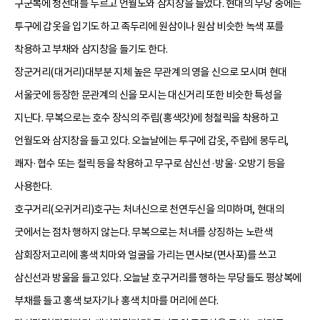
구군복에 청전대를 두르고 언월도와 삼지창을 들었다. 현대의 무당 중에는
투구에 갑옷을 입기도 하고 족두리에 원삼이나 원삼 비슷한 녹색 포를
착용하고 부채와 삼지창을 들기도 한다.
장군거리(대거리)대부분 지체 높은 무관계의 영을 신으로 모시며 현대
서울굿에 등장한 문관계의 신을 모시는 대신거리 또한 비슷한 특성을
지닌다. 무복으로는 호수 장식의 주립(홍색갓)에 청철릭을 착용하고
언월도와 삼지창을 들고 있다. 오늘날에는 투구에 갑옷, 주립에 몽두리,
쾌자·협수 또는 철릭 등을 착용하고 무구로 삼신선·방울·오방기 등을
사용한다.
호구거리(오귀거리)호구는 처녀신으로 천연두신을 의미하며, 현대의
굿에서는 점차 행하지 않는다. 무복으로는 처녀를 상징하는 노란색
삼회장저고리에 홍색 치마와 얼굴을 가리는 면사보(면사포)를 쓰고
삼신선과 방울을 들고 있다. 오늘날 호구거리를 행하는 무당들도 평상복에
부채를 들고 홍색 보자기나 홍색 치마를 머리에 쓴다.