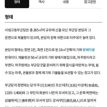
형태
역사
내용
참고문헌
형태
서빙고동부군당은 총 265㎡의 규모에 신을 모신 부군당 본당과 그
왼편으로 제물청이 있으며, 본당의 왼쪽 뒤편으로 터주대가 놓여 있다.
본당의 형태는 정면 1칸, 측면 1칸으로 된 10㎡ 안팎의 기와
맞배지붕
한옥이다. 제물청은 50㎡ 규모의 기와 맞배지붕집으로, 하주청이라고
부른다. 하주청에는 부군당굿을 준비하기 위해 음식을 마련하는 부엌, 쉴
수 있는 마루, 온돌방과 함께 제기와 기물들을 보관할 수 있는 창고가 있다.
부군당의 정면에는 당의 주신(主神)인 조선 태조(太祖) 이성계(李成桂,
1335~1408)와 그 부인의 화분이 나란히 모셔져 있고, 그 왼쪽 벽면에는
삼불제석(三佛帝釋)이 모셔져 있다. 강씨부인(康氏婦人)으로 알려져