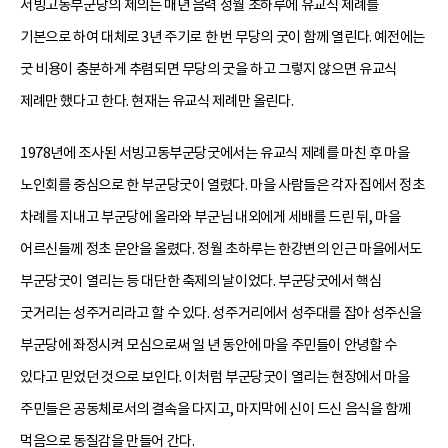
서빙고동부군당의 제의는 매년 음력 정월 초하루에 유교식 제례를
기본으로 하여 대체로 3년 주기로 한 번 무당의 굿이 함께 열린다. 예전에는
굿 비용이 충분하게 추렴되면 무당의 굿을 하고 그렇지 않으면 유교식
제례만 했다고 한다. 현재는 유교식 제례만 올린다.
1978년에 조사된 서빙고동부군당굿에서는 유교식 제례를 마친 후 마을
노인회를 중심으로 한 부군당굿이 열렸다. 마을 사람들은 각자 집에서 정초
차례를 지내고 부군당에 올라와 부군님 내외에게 세배를 드린 뒤, 마을
어르신들께 정초 문안을 올렸다. 정월 초하루는 한강변의 인근 마을에서도
부군당굿이 열리는 등 대단한 축제의 날이었다. 부군당굿에서 핵심
굿거리는 성주거리라고 할 수 있다. 성주거리에서 성주대를 잡아 성주신을
부군당에 좌정시켜 모심으로써 일 년 동안에 마을 주민들이 안녕할 수
있다고 믿었던 것으로 보인다. 이처럼 부군당굿이 열리는 현장에서 마을
주민들은 공동체로서의 결속을 다지고, 마지막에 신이 드신 음식을 함께
먹음으로 동질감을 만들어 간다.