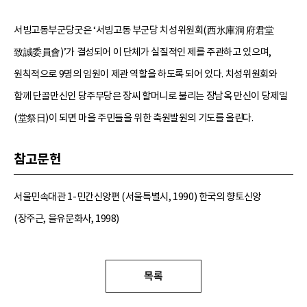
서빙고동부군당굿은 ‘서빙고동 부군당 치성위원회(西氷庫洞 府君堂
致誠委員會)’가 결성되어 이 단체가 실질적인 제를 주관하고 있으며,
원칙적으로 9명의 임원이 제관 역할을 하도록 되어 있다. 치성위원회와
함께 단골만신인 당주무당은 장씨 할머니로 불리는 장남옥 만신이 당제일
(堂祭日)이 되면 마을 주민들을 위한 축원발원의 기도를 올린다.
참고문헌
서울민속대관 1-민간신앙편 (서울특별시, 1990) 한국의 향토신앙
(장주근, 을유문화사, 1998)
목록