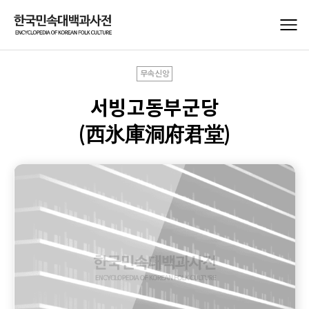
무속신앙
서빙고동부군당
(西氷庫洞府君堂)