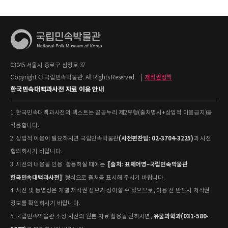
03045 서울시 종로구 삼청로 37
Copyright © 국립민속박물관. All Rights Reserved.
|
저작권정책
한국민속대백과사전 자료 이용 안내
1. 한국민속대백과사전의 텍스트는 공공누리 제2유형(출처명시+상업적 이용금지)을
적용합니다.
(사전편찬팀: 02-3704-3225)
2. 상업적 이용이 필요하시면 국립민속박물관
과 사전
협의하시기 바랍니다.
[출처: 표제어명–국립민속박물관
3. 사전의 내용을 인용·활용하실 때에는 '
한국민속대백과사전]
' 형식으로 출처를 표시해 주시기 바랍니다.
4. 사진 및 동영상은 개별 저작권 정보가 상이할 수 있으므로, 이용 전 반드시 저작권
정보를 확인하시기 바랍니다.
유물과학과(031-580-
5. 국립민속박물관 소장 사진의 원본 자료 활용을 원하시면,