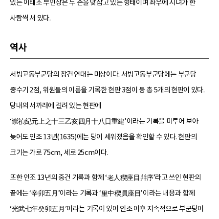
있는 이태조 부인상은 두 손을 맞잡고 있는 형태이며 좌우에 시녀가 한
사람씩 서 있다.
역사
서빙고동부군당의 창건 연대는 미상이다. 서빙고동부군당에는 부군당
중수기 2점, 위원들의 이름을 기록한 현판 3점이 등 총 5개의 현판이 있다.
당내의 서까래에 걸려 있는 현판에
‘崇禎紀元上之十三乙亥四月十八日重建’이라는 기록을 미루어 보아
늦어도 인조 13년(1635)에는 당이 세워졌음을 확인할 수 있다. 현판의
크기는 가로 75cm, 세로 25cm이다.
또한 인조 13년의 중건 기록과 함께 ‘老人稧座目幷序’라고 쓰인 현판의
끝에는 ‘辛卯五月’이라는 기록과 ‘里中稧員座目’이라는 내용과 함께
‘光武七年癸卯五月’이라는 기록이 있어 인조 이후 지속적으로 부군당이