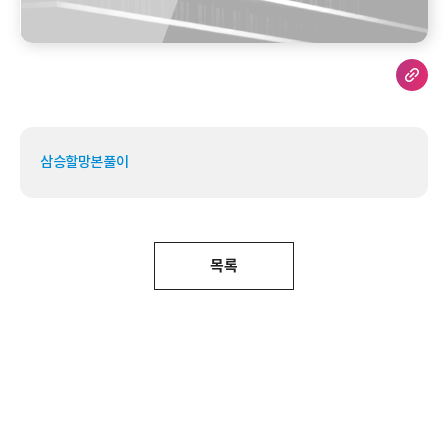
삼승할망본풀이
목록