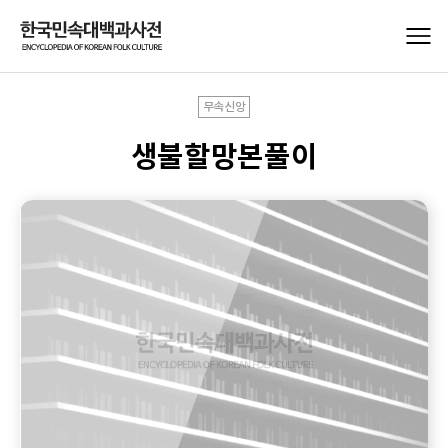
무속신앙
생불할망본풀이