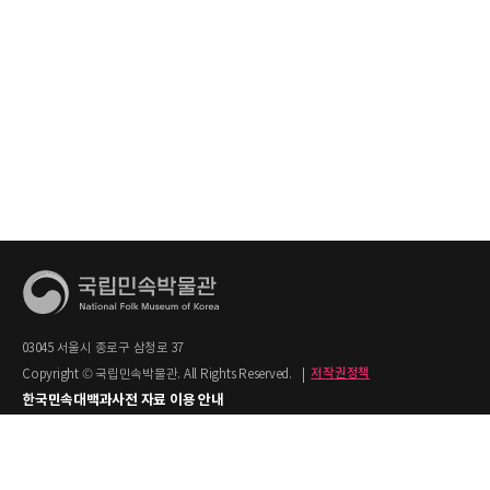
03045 서울시 종로구 삼청로 37
Copyright © 국립민속박물관. All Rights Reserved.
|
저작권정책
한국민속대백과사전 자료 이용 안내
1. 한국민속대백과사전의 텍스트는 공공누리 제2유형(출처명시+상업적 이용금지)을
적용합니다.