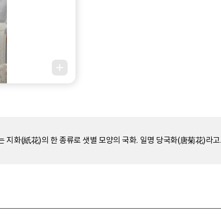
 지화(紙花)의 한 종류로 샛별 모양의 국화. 일명 당국화(唐菊花)라고