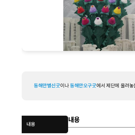
동해안별신굿
이나
동해안오구굿
에서 제단에 올려놓는
내용
내용