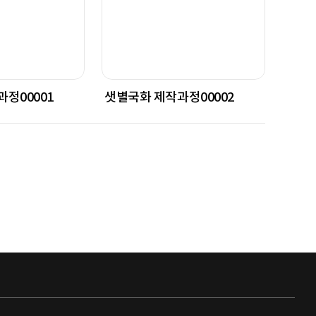
정00001
샛별국화 제작과정00002
샛별국