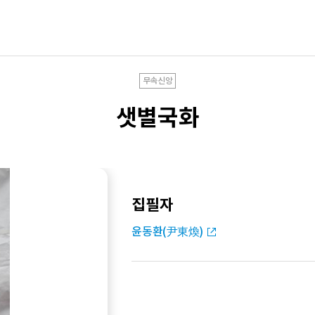
무속신앙
샛별국화
집필자
윤동환(尹東煥)