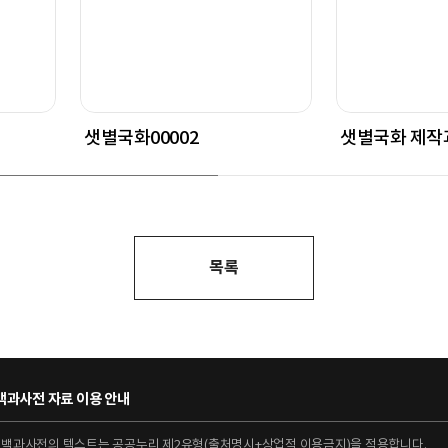
샛별국화00002
샛별국화 제작과
목록
과사전 자료 이용 안내
대백과사전의 텍스트는 공공누리 제2유형(출처명시+상업적 이용금지)을 적용합니다.