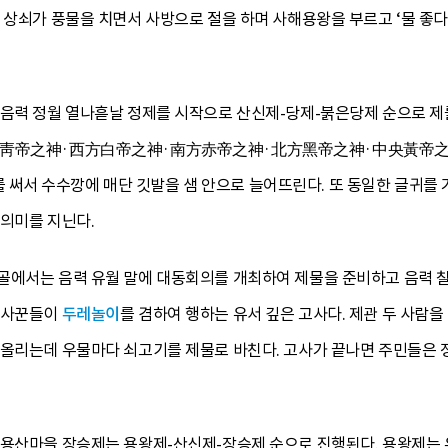
 상쇠가 풍물을 치면서 사방으로 절을 하며 사해용왕을 부르고 ‘물 좋다
 음력 정월 열나흗날 정제를 시작으로 산신제-당제-붉은당제 순으로 제를
東方靑帝之神·西方白帝之神·南方赤帝之神·北方黑帝之神·中央黃帝之
서 수수깡에 매단 깃발을 샘 안으로 늘어뜨린다. 또 동일한 글귀를 
 의미를 지닌다.
골에서는 음력 유월 말에 대동회의를 개최하여 제물을 준비하고 음력 칠
농사꾼들이
두레놀이
를 겸하여 행하는 유서 깊은 고사다. 제관 두 사람
 올리는데 우물마다 쇠고기를 제물로 바친다. 고사가 끝나면 주민들은 
 용산마을 장승제는 용왕제-산신제-장승제 순으로 진행된다. 용왕제는 