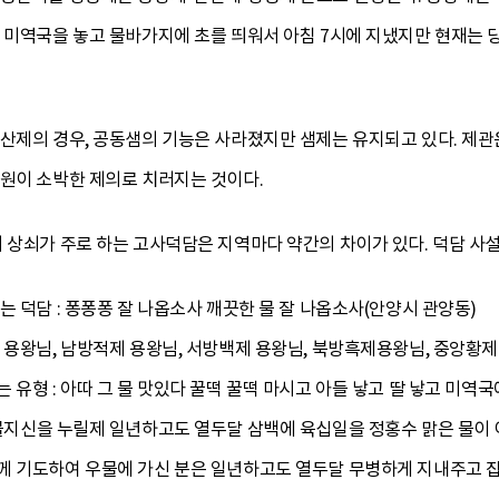
 미역국을 놓고 물바가지에 초를 띄워서 아침 7시에 지냈지만 현재는 
산제의 경우, 공동샘의 기능은 사라졌지만 샘제는 유지되고 있다. 제관
염원이 소박한 제의로 치러지는 것이다.
 상쇠가 주로 하는 고사덕담은 지역마다 약간의 차이가 있다. 덕담 사
는 덕담 : 퐁퐁퐁 잘 나옵소사 깨끗한 물 잘 나옵소사(안양시 관양동)
 용왕님, 남방적제 용왕님, 서방백제 용왕님, 북방흑제용왕님, 중앙황제
유형 : 아따 그 물 맛있다 꿀떡 꿀떡 마시고 아들 낳고 딸 낳고 미역국에 
우물지신을 누릴제 일년하고도 열두달 삼백에 육십일을 정홍수 맑은 물이
께 기도하여 우물에 가신 분은 일년하고도 열두달 무병하게 지내주고 