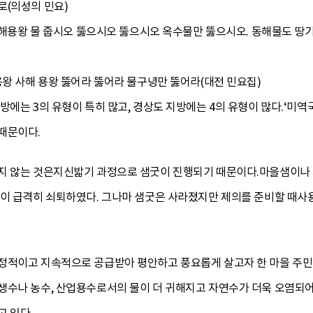
로(의성의 민요)
 사해용왕 물 줍시오 뚫으시오 뚫으시오 옥수물만 뚫으시오. 동해물도 땅
용왕 사해 용왕 뚫어라 뚫어라 물구녕만 뚫어라(대전 민요집)
방에는 3의 유형이 특히 많고, 경상도 지방에는 4의 유형이 많다.‘미
때문이다.
지 않는 것은지신밟기 과정으로 샘굿이 진행되기 때문이다.마을샘이나 
능이 급격히 쇠퇴하였다. 그나마 샘굿은 사라졌지만 제의를 준비할 때사용
정적이고 지속적으로 공급받아 평안하고 풍요롭게 살고자 한 마을 주
생수나 농수, 산업용수로서의 물이 더 귀해지고 자연수가 더욱 오염되