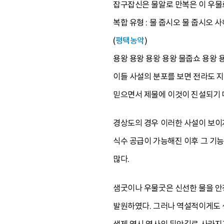
잡구잡신은 물알로 만복은 이 우물
복합 유형 : 물 줍시오 물 줍시오
(
평택농악
)
용왕 용왕 용왕 용왕 물줍쇼 용왕 
이들 사설의 분포를 보면 전라도 지
믿으면서 제물에 이것이 진설되기 
경상도의 경우 이러한 사설이 보이
식수 공급이 가능해진 이후 그 기
많다.
샘굿이나 우물굿은 신선한 물을 안
발원하였다. 그러나 역설적이게도 