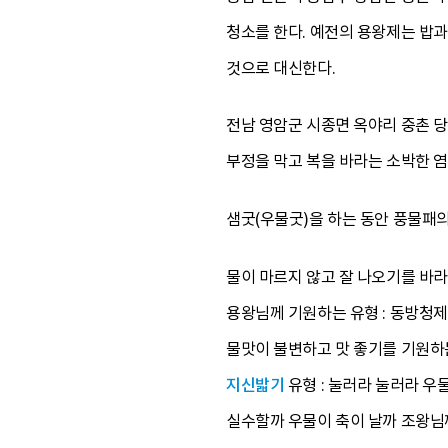
청소를 한다. 예전의 용왕제는 밥과
것으로 대신한다.
전남 영암군 시종면 옥야리 중촌 당
부정을 막고 복을 바라는 소박한 
샘굿(우물굿)을 하는 동안 풍물패의
물이 마르지 않고 잘 나오기를 바라
용왕님께 기원하는 유형 : 동방청제
물맛이 불변하고 맛 좋기를 기원하는 
지신밟기
유형 : 눌러라 눌러라 
실수할까 우물이 축이 날까 조왕님