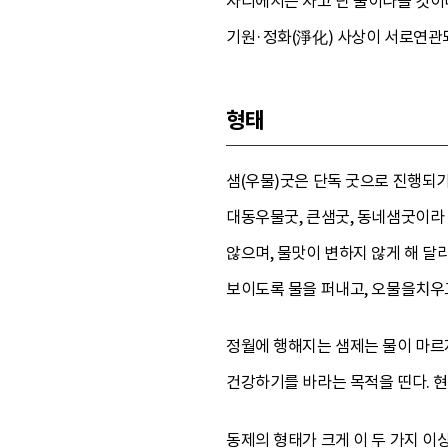
자리에서는 차고 단 물이나올 것이라
기원·정화(淨化) 사상이 서로연관되
형태
샘(우물)굿은 단독 굿으로 진행되기
대동우물굿, 큰샘굿, 동네샘굿이라 
않으며, 물맛이 변하지 않게 해 달
보이도록 물을 퍼내고, 오물을치우고
정월에 행해지는 샘제는 물이 마르
건강하기를 바라는 목적을 띤다. 현
동제의 형태가 크게 이 두 가지 이