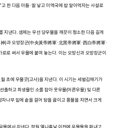
’고 한 다음 아들·딸 낳고 미역국에 밥 말아먹자는 사설로
 지낸다. 샘제는 우선 당우물을 깨끗이 청소한 다음 길게
神)과 오방장군(中央黃帝將軍·北黑帝將軍·西白帝將軍·
가로로 써서 우물에 붙여 놓는다. 이는 오방신과 오방장군이
월 초에 우물굿(고사)을 지낸다. 이 시기는 세벌김매기가
을 선출하고 희생물인 소를 잡아 웃우물(어른우물) 및 다른
정자나무 밑에 솥을 걸어 탕을 끓이고 풍물을 치면서 크게
우물에서 지낸다. 정월 열나흗날 이전에 우물물을 퍼내고