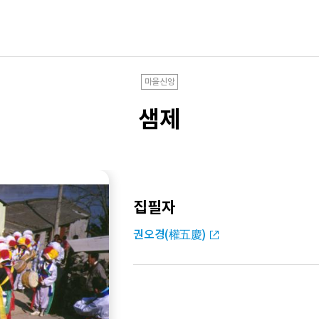
마을신앙
샘제
집필자
권오경(權五慶)