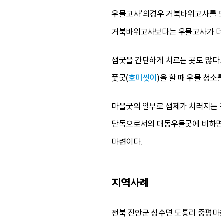
우물고사’의경우 거북바위고사를 드릴
거북바위고사보다는 우물고사가 더
샘굿을 간단하게 치르는 곳도 많다.
풋굿(
호미씻이
)을 할 때 우물 청소
마을굿의 일부로 샘제가 치러지는 경
단독으로서의 대동우물굿에 비하면 
마련이다.
지역사례
전북 진안군 성수면 도통리 중평마을