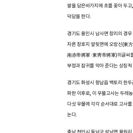
쌀을 담은바가지에 초를 꽂아 두고,
덕담을 한다.
경기도 용인시 남사면 창리의 경우
자른 창호지 앞뒷면에 오방신(
南赤帝將軍·東靑帝將軍)의글씨를 써
부정과 잡귀를 막아 준다는 상징적
경기도 화성시 향남읍 백토리 한두
파한 이후로, 이 우물고사는 두레
다섯 우물에 각각 순서대로 고사를
논다.
충남 천안시 동남구 성남면 용원리