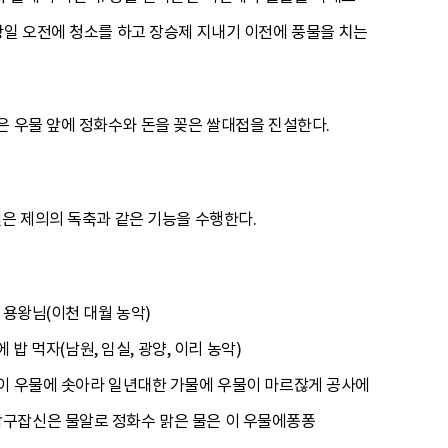
당일 오전에 청소를 하고 장승제 지내기 이전에 풍물을 치는
은 우물 앞에 정화수와 돈을 꽂은 쌀대접을 진설한다.
설은 제의의 독축과 같은 기능을 수행한다.
 용왕님(이천 대월 농악)
밥 먹자(남원, 임실, 광양, 이리 농악)
 이 우물에 솟아라 일년대한 가물에 우물이 마르잖게 공사에
잡구잡신은 물알로 정화수 맑은 물은 이 우물에퐁퐁