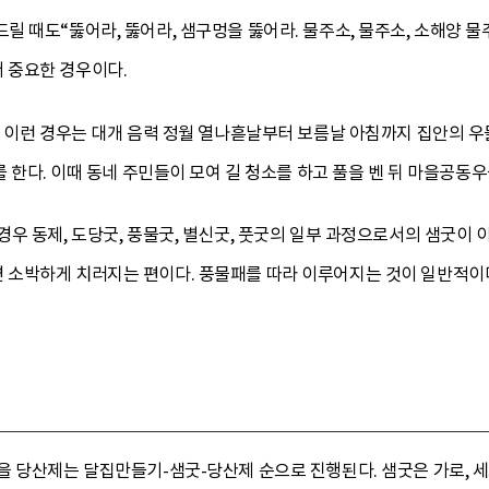
 때도“뚫어라, 뚫어라, 샘구멍을 뚫어라. 물주소, 물주소, 소해양 물
 중요한 경우이다.
 이런 경우는 대개 음력 정월 열나흗날부터 보름날 아침까지 집안의 우
를 한다. 이때 동네 주민들이 모여 길 청소를 하고 풀을 벤 뒤 마을공동우
우 동제, 도당굿, 풍물굿, 별신굿, 풋굿의 일부 과정으로서의 샘굿이
소박하게 치러지는 편이다. 풍물패를 따라 이루어지는 것이 일반적이
 당산제는 달집만들기-샘굿-당산제 순으로 진행된다. 샘굿은 가로, 세